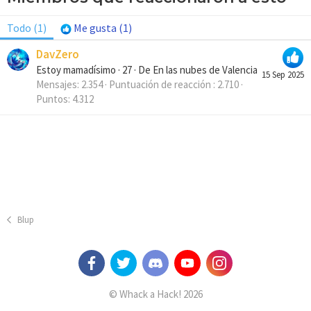
Todo
(1)
Me gusta
(1)
DavZero
Estoy mamadísimo
·
27
·
De
En las nubes de Valencia
15 Sep 2025
Mensajes
2.354
Puntuación de reacción
2.710
Puntos
4.312
Blup
© Whack a Hack! 2026