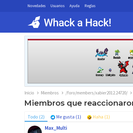
Novedades
Usuarios
Ayuda
Reglas
Inicio
Miembros
/foro/members/xabier2012.24720/
Miembros que reaccionaron
Todo
(2)
Me gusta
(1)
Haha
(1)
Max_Multi