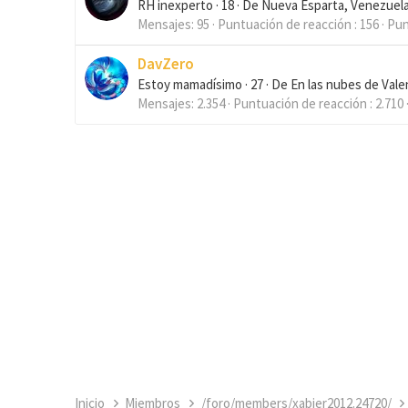
RH inexperto
·
18
·
De
Nueva Esparta, Venezuela
Mensajes
95
Puntuación de reacción
156
Pun
DavZero
Estoy mamadísimo
·
27
·
De
En las nubes de Vale
Mensajes
2.354
Puntuación de reacción
2.710
Inicio
Miembros
/foro/members/xabier2012.24720/