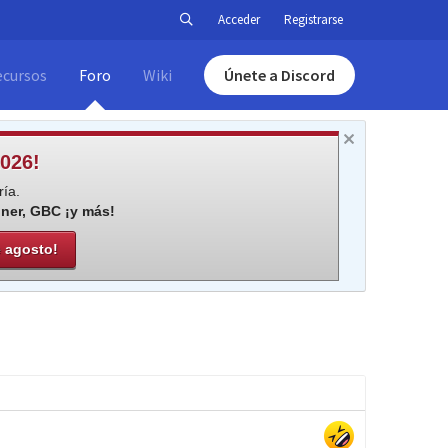
Acceder
Registrarse
ecursos
Foro
Wiki
Únete a Discord
026!
ía.
iner, GBC ¡y más!
e agosto!