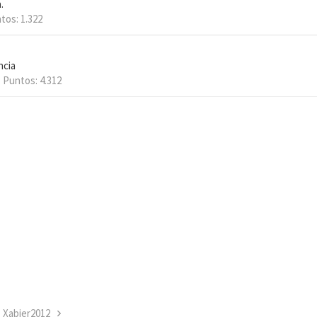
.
tos
1.322
ncia
Puntos
4.312
Xabier2012