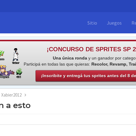
Sitio
Juegos
R
¡CONCURSO DE SPRITES SP 2
Una única ronda
y un ganador por categor
Participá en todas las que quieras:
Recolor, Revamp, Tra
¡Inscribite y entregá tus sprites antes del 8 d
Xabier2012
 a esto