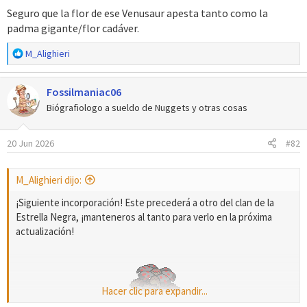
Seguro que la flor de ese Venusaur apesta tanto como la
padma gigante/flor cadáver.
Nombre:
Demon Venusaur​
R
M_Alighieri
e
a
Fossilmaniac06
c
c
Biógrafiologo a sueldo de Nuggets y otras cosas
i
o
20 Jun 2026
#82
n
e
s
M_Alighieri dijo:
:
¡Siguiente incorporación! Este precederá a otro del clan de la
Estrella Negra, ¡manteneros al tanto para verlo en la próxima
actualización!
Hacer clic para expandir...