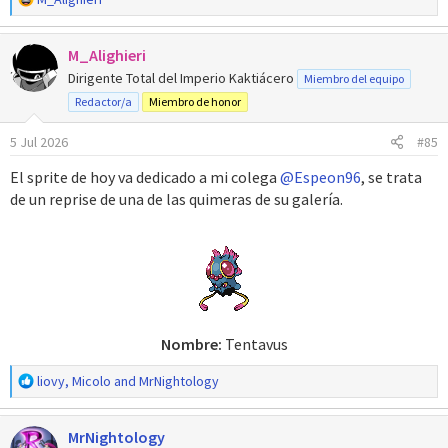
e
a
M_Alighieri
c
c
Dirigente Total del Imperio Kaktiácero
Miembro del equipo
i
Redactor/a
Miembro de honor
o
n
5 Jul 2026
#85
e
s
El sprite de hoy va dedicado a mi colega
@Espeon96
, se trata
:
de un reprise de una de las quimeras de su galería.
Nombre:
Tentavus​
R
liovy
,
Micolo
and
MrNightology
e
a
MrNightology
c