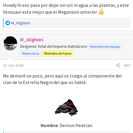
Howdy hi eso pasa por dejar sin sol ni agua a las plantas, y este
Venusaur esta mejor que el Meganium anterior
Nombre:
Demon Venusaur​
R
M_Alighieri
e
a
M_Alighieri
c
c
Dirigente Total del Imperio Kaktiácero
Miembro del equipo
i
Redactor/a
Miembro de honor
o
n
21 Jun 2026
#83
e
s
Me demoré un poco, pero aquí os traigo al componente del
:
clan de la Estrella Negra del que os hablé.
Nombre:
Demon Heatran​