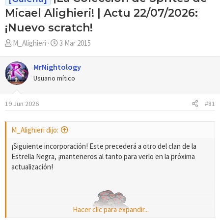
Micael Alighieri! | Actu 22/07/2026:
¡Nuevo scratch!
A
F
M_Alighieri
3 Mar 2015
u
e
t
c
MrNightology
o
h
Usuario mítico
r
a
d
19 Jun 2026
#81
e
i
n
M_Alighieri dijo:
i
c
¡Siguiente incorporación! Este precederá a otro del clan de la
i
Estrella Negra, ¡manteneros al tanto para verlo en la próxima
o
actualización!
Hacer clic para expandir...