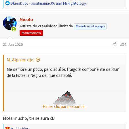
R
SkiesDub
,
Fossilmaniac06
and
MrNightology
e
a
Micolo
c
c
Autista de creatividad ilimitada
Miembro del equipo
i
Moderador/a
o
n
21 Jun 2026
#84
e
s
:
M_Alighieri dijo:
Me demoré un poco, pero aquí os traigo al componente del clan
de la Estrella Negra del que os hablé.
Hacer clic para expandir...
Nombre:
Demon Heatran​
Mola mucho, tiene aura xD
R
M_Alighieri