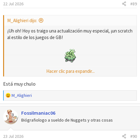
n
22 Jul 2026
#89
e
s
:
M_Alighieri dijo:
¡Uh oh! Hoy os traigo una actualización muy especial, ¡un scratch
al estilo de los juegos de GB!
Hacer clic para expandir...
¡Shroomish!
Está muy chulo
R
M_Alighieri
e
a
Fossilmaniac06
c
c
Biógrafiologo a sueldo de Nuggets y otras cosas
i
o
23 Jul 2026
#90
n