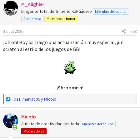
M_Alighieri
c
c
Dirigente Total del Imperio Kaktiácero
Miembro del equipo
i
Redactor/a
Miembro de honor
o
n
22 Jul 2026
#88
e
s
¡Uh oh! Hoy os traigo una actualización muy especial, ¡un
:
scratch al estilo de los juegos de GB!
¡Shroomish!
R
Fossilmaniac06
y
Micolo
e
a
Micolo
c
c
Autista de creatividad ilimitada
Miembro del equipo
i
Moderador/a
o