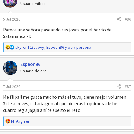
c
Usuario mítico
i
o
5 Jul 2026
#86
n
e
Parece una señora paseando sus joyas por el barrio de
s
Salamanca xD
:
R
skyron123
,
liovy
,
Espeon96
y otra persona
e
a
Espeon96
c
c
Usuario de oro
i
o
7 Jul 2026
#87
n
e
Me flipa!! me gusta mucho más el tuyo, tiene mejor volumen!
s
Si te atreves, estaría genial que hicieras la quimera de los
:
cuatro regis jajaja ahí te suelto el reto
R
M_Alighieri
e
a