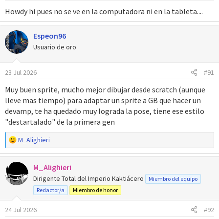
e
Howdy hi pues no se ve en la computadora ni en la tableta....
s
:
Espeon96
Usuario de oro
23 Jul 2026
#91
Muy buen sprite, mucho mejor dibujar desde scratch (aunque
lleve mas tiempo) para adaptar un sprite a GB que hacer un
devamp, te ha quedado muy lograda la pose, tiene ese estilo
"destartalado" de la primera gen
R
M_Alighieri
e
a
M_Alighieri
c
c
Dirigente Total del Imperio Kaktiácero
Miembro del equipo
i
Redactor/a
Miembro de honor
o
n
24 Jul 2026
#92
e