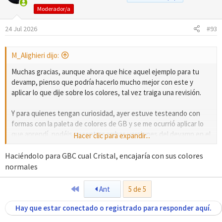
Moderador/a
24 Jul 2026
#93
M_Alighieri dijo:
Muchas gracias, aunque ahora que hice aquel ejemplo para tu
devamp, pienso que podría hacerlo mucho mejor con este y
aplicar lo que dije sobre los colores, tal vez traiga una revisión.
Y para quienes tengan curiosidad, ayer estuve testeando con
formas con la paleta de colores de GB y se me ocurrió aplicar lo
que aprendí, podéis encontrar ambas versiones del devamp en el
Hacer clic para expandir...
siguiente mensaje de su galería:
https://whackahack.com/foro/threads/galeria-
Haciéndolo para GBC cual Cristal, encajaría con sus colores
espeon96.69058/post-505277
normales
Primero
Ant
5 de 5
Hay que estar conectado o registrado para responder aquí.