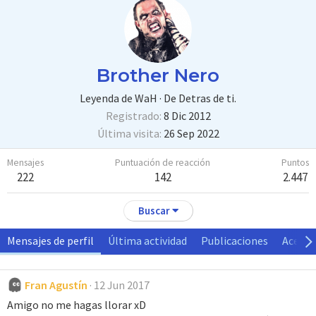
Brother Nero
Leyenda de WaH
·
De
Detras de ti.
Registrado
8 Dic 2012
Última visita
26 Sep 2022
Mensajes
Puntuación de reacción
Puntos
222
142
2.447
Buscar
Mensajes de perfil
Última actividad
Publicaciones
Acerca
Fran Agustín
12 Jun 2017
Amigo no me hagas llorar xD