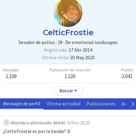
CelticFrostie
Sexador de pollos
·
29
·
De
emotional landscapes
Registrado
17 Abr 2014
Última visita
25 May 2020
Mensajes
Puntuación de reacción
Puntos
1.109
1.220
2.042
Buscar
Mensajes de perfil
Última actividad
Publicaciones
Acerca
Miembro eliminado 45640
6 Nov 2020
¿CelticFrostie es por la banda? :0