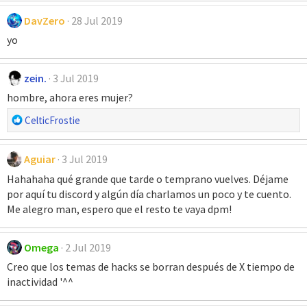
DavZero
28 Jul 2019
yo
zein.
3 Jul 2019
hombre, ahora eres mujer?
R
CelticFrostie
e
a
Aguiar
3 Jul 2019
c
c
Hahahaha qué grande que tarde o temprano vuelves. Déjame
i
por aquí tu discord y algún día charlamos un poco y te cuento.
o
Me alegro man, espero que el resto te vaya dpm!
n
e
Omega
2 Jul 2019
s
:
Creo que los temas de hacks se borran después de X tiempo de
inactividad '^^