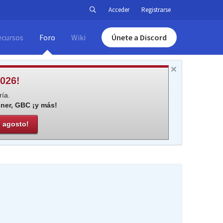
Acceder
Registrarse
ecursos
Foro
Wiki
Únete a Discord
026!
ía.
iner, GBC ¡y más!
e agosto!