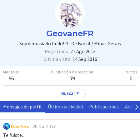
GeovaneFR
Soy demasiado lindo! :3
·
De
Brasil / Minas Gerais
Registrado
21 Ago 2013
Última visita
14 Sep 2016
Mensajes
Puntuación de reacción
Puntos
96
59
0
Buscar
Mensajes de perfil
Última actividad
Publicaciones
Acerca
DavZero
20 Dic 2017
Te fuiste...