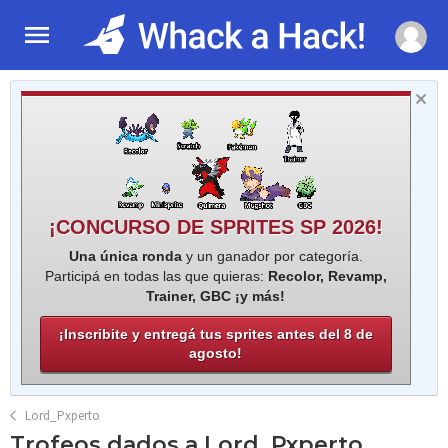
¡CONCURSO DE SPRITES SP 2026!
Una única ronda
y un ganador por categoría.
Participá en todas las que quieras:
Recolor, Revamp,
Trainer, GBC ¡y más!
¡Inscribite y entregá tus sprites antes del 8 de
agosto!
Lord_Pxperto
Trofeos dados a Lord_Pxperto