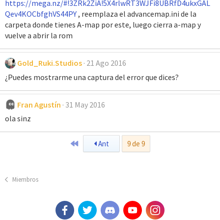
https://mega.nz/#!3ZRk2ZiA!5X4rlwRT3WJFi8UBRfD4ukxGAL
Qev4KOCbfghVS44PY
, reemplaza el advancemap.ini de la
carpeta donde tienes A-map por este, luego cierra a-map y
vuelve a abrir la rom
Gold_Ruki.Studios
21 Ago 2016
¿Puedes mostrarme una captura del error que dices?
Fran Agustín
31 May 2016
ola sinz
Primero
Ant
9 de 9
Miembros