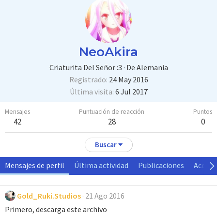
NeoAkira
Criaturita Del Señor :3
·
De
Alemania
Registrado
24 May 2016
Última visita
6 Jul 2017
Mensajes
Puntuación de reacción
Puntos
42
28
0
Buscar
Mensajes de perfil
Última actividad
Publicaciones
Acerca
Gold_Ruki.Studios
21 Ago 2016
Primero, descarga este archivo