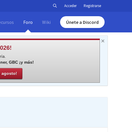
Acceder
Registrarse
ecursos
Foro
Wiki
Únete a Discord
026!
ía.
iner, GBC ¡y más!
e agosto!