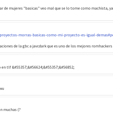
blar de mujeres "basicas" veo mal que se lo tome como machista, 
/proyectos-morras-basicas-como-mi-proyecto-es-igual-demas#p
itaciones de la gbc a javcdark que es uno de los mejores romhacker
do en tlf &#55357;&#56624;&#55357;&#56852;
uwu
on muchas (?