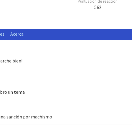
Puntuación de reacción
562
nes
Acerca
arche bien!
abro un tema
e una sanción por machismo