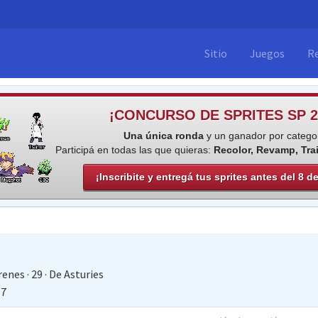
Sitio
Juegos
R
¡CONCURSO DE SPRITES SP 2
Una única ronda
y un ganador por categor
Participá en todas las que quieras:
Recolor, Revamp, Tra
¡Inscribite y entregá tus sprites antes del 8 d
renes
·
29
·
De
Asturies
17