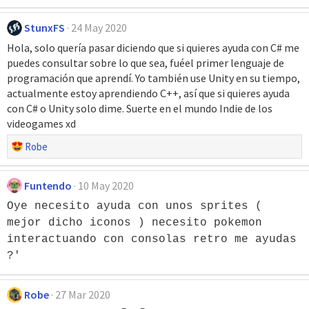
StunxFS
24 May 2020
Hola, solo quería pasar diciendo que si quieres ayuda con C# me
puedes consultar sobre lo que sea, fuéel primer lenguaje de
programación que aprendí. Yo también use Unity en su tiempo,
actualmente estoy aprendiendo C++, así que si quieres ayuda
con C# o Unity solo dime. Suerte en el mundo Indie de los
videogames xd
R
Robe
e
a
Funtendo
10 May 2020
c
c
Oye necesito ayuda con unos sprites (
i
mejor dicho iconos ) necesito pokemon
o
interactuando con consolas retro me ayudas
n
?'
e
s
:
Robe
27 Mar 2020