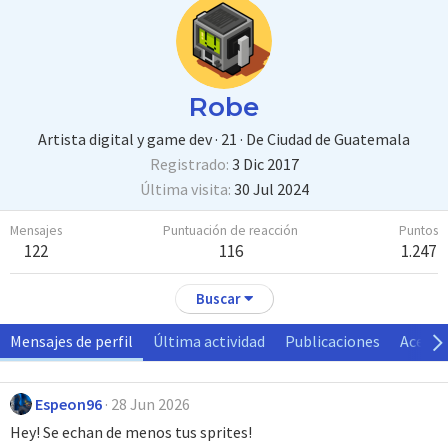
Robe
Artista digital y game dev
·
21
·
De
Ciudad de Guatemala
Registrado
3 Dic 2017
Última visita
30 Jul 2024
Mensajes
Puntuación de reacción
Puntos
122
116
1.247
Buscar
Mensajes de perfil
Última actividad
Publicaciones
Acerca
Espeon96
28 Jun 2026
Hey! Se echan de menos tus sprites!