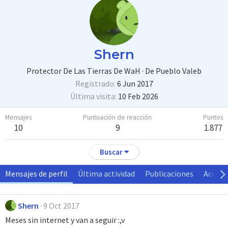
Shern
Protector De Las Tierras De WaH
·
De
Pueblo Valeb
Registrado
6 Jun 2017
Última visita
10 Feb 2026
Mensajes
Puntuación de reacción
Puntos
10
9
1.877
Buscar
Mensajes de perfil
Última actividad
Publicaciones
Acerca
Shern
9 Oct 2017
Meses sin internet y van a seguir :,v