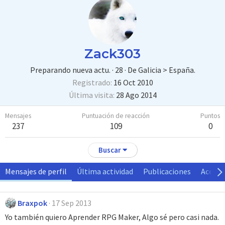
Zack303
Preparando nueva actu.
·
28
·
De
Galicia > España.
Registrado
16 Oct 2010
Última visita
28 Ago 2014
Mensajes
Puntuación de reacción
Puntos
237
109
0
Buscar
Mensajes de perfil
Última actividad
Publicaciones
Acerca
Braxpok
17 Sep 2013
Yo también quiero Aprender RPG Maker, Algo sé pero casi nada.