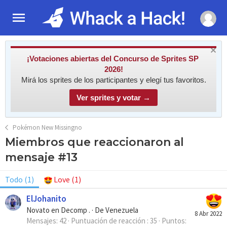
¡Votaciones abiertas del Concurso de Sprites SP
2026!
Mirá los sprites de los participantes y elegí tus favoritos.
Ver sprites y votar →
Pokémon New Missingno
Miembros que reaccionaron al
mensaje #13
Todo
(1)
Love
(1)
ElJohanito
Novato en Decomp .
·
De
Venezuela
8 Abr 2022
Mensajes
42
Puntuación de reacción
35
Puntos