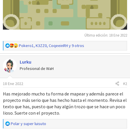
Última edición:
18 Ene 2022
R
Pokero1
,
K3ZZ0
,
CoqeeinRH
y 9 otros
e
a
Lurku
c
c
Profesional de WaH
i
o
18 Ene 2022
#2
n
e
Has mejorado mucho tu forma de mapear y además parece el
s
proyecto más serio que has hecho hasta el momento. Revisa el
:
texto que has, puesto que hay algún trozo que se hace un poco
lioso. Suerte con el proyecto.
R
Polar
y
super luisuto
e