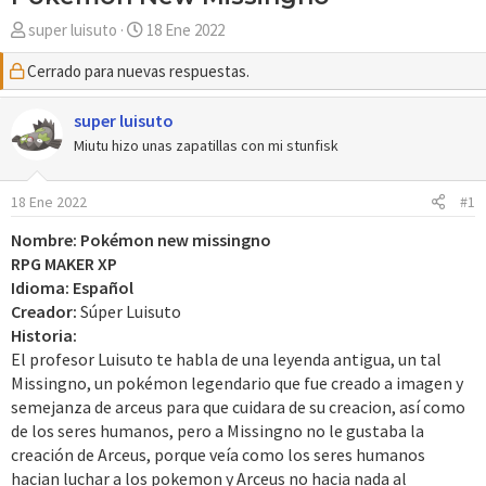
A
F
super luisuto
18 Ene 2022
u
e
Cerrado para nuevas respuestas.
t
c
o
h
r
super luisuto
a
d
Miutu hizo unas zapatillas con mi stunfisk
e
i
18 Ene 2022
#1
n
i
Nombre: Pokémon new missingno
c
RPG MAKER XP
i
Idioma: Español
o
Creador:
Súper Luisuto
Historia:
El profesor Luisuto te habla de una leyenda antigua, un tal
Missingno, un pokémon legendario que fue creado a imagen y
semejanza de arceus para que cuidara de su creacion, así como
de los seres humanos, pero a Missingno no le gustaba la
creación de Arceus, porque veía como los seres humanos
hacian luchar a los pokemon y Arceus no hacia nada al