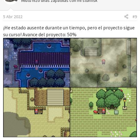
Miutu hizo unas zapatillas con mi stunfisk
i
o
5 Abr 2022
#9
n
e
¡He estado ausente durante un tiempo, pero el proyecto sigue
s
su curso! Avance del proyecto: 50%
: