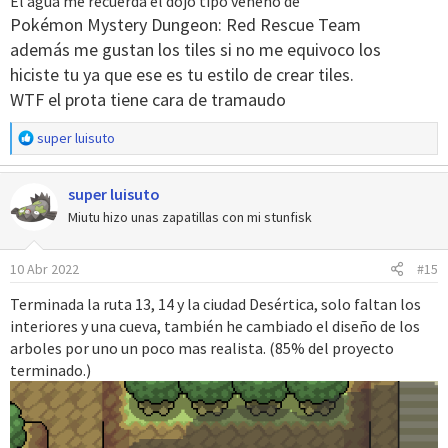
El agua me recuerda el dojo tipo veneno de
Pokémon Mystery Dungeon: Red Rescue Team
además me gustan los tiles si no me equivoco los
hiciste tu ya que ese es tu estilo de crear tiles.
WTF el prota tiene cara de tramaudo
R
super luisuto
e
a
super luisuto
c
c
Miutu hizo unas zapatillas con mi stunfisk
i
o
10 Abr 2022
#15
n
e
Terminada la ruta 13, 14 y la ciudad Desértica, solo faltan los
s
interiores y una cueva, también he cambiado el diseño de los
:
arboles por uno un poco mas realista. (85% del proyecto
terminado.)