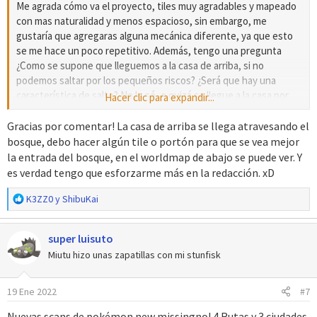
Me agrada cómo va el proyecto, tiles muy agradables y mapeado
con mas naturalidad y menos espacioso, sin embargo, me
gustaría que agregaras alguna mecánica diferente, ya que esto
se me hace un poco repetitivo. Además, tengo una pregunta
¿Como se supone que lleguemos a la casa de arriba, si no
podemos saltar por los pequeños riscos? ¿Será que hay una
característica de salto? No lo sé, o quizá se llegue a la casa por
Hacer clic para expandir...
otro lado.
Gracias por comentar! La casa de arriba se llega atravesando el
bosque, debo hacer algún tile o portón para que se vea mejor
la entrada del bosque, en el worldmap de abajo se puede ver. Y
Y lo que quiso de decir Lurku fue la redacción, te toca aprender
es verdad tengo que esforzarme más en la redacción. xD
un poco más al redactar, hay líneas innecesarias de las que
R
deberías eliminar, mientras que otras actualizar (eso rimó xD);
K3ZZ0
y
ShibuKai
e
usa Word para encontrar sinónimos, y así usas palabras más
a
filosóficas Jaja, también elimina algunas "comas", me corta la
super luisuto
c
inspiración cuando leo tu historia
.
c
Miutu hizo unas zapatillas con mi stunfisk
i
Después de todo esto no es una escuela de gramática o lenguaje
o
y literatura, lo que importa es la creación juego, pero tambien el
19 Ene 2022
#7
n
control adecuado del texto. En fin, te deseo la mucha suerte
e
Nuevas scans de pokémon new missingno! 4 Rutas y 3 ciudades