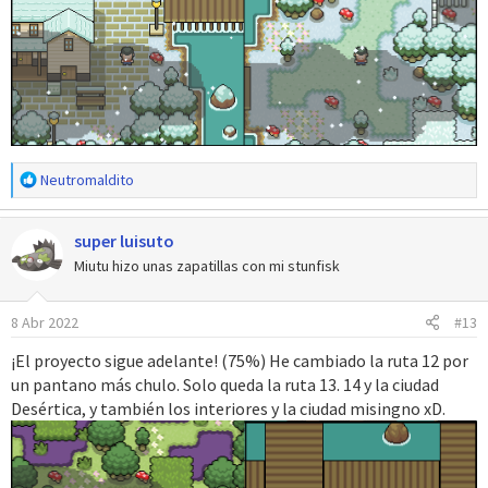
R
Neutromaldito
e
a
super luisuto
c
c
Miutu hizo unas zapatillas con mi stunfisk
i
o
8 Abr 2022
#13
n
e
¡El proyecto sigue adelante! (75%) He cambiado la ruta 12 por
s
un pantano más chulo. Solo queda la ruta 13. 14 y la ciudad
:
Desértica, y también los interiores y la ciudad misingno xD.