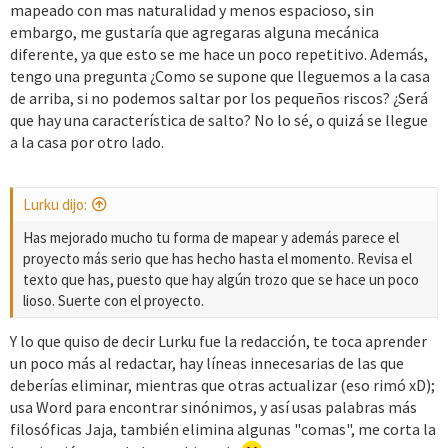
mapeado con mas naturalidad y menos espacioso, sin
:
embargo, me gustaría que agregaras alguna mecánica
diferente, ya que esto se me hace un poco repetitivo. Además,
tengo una pregunta ¿Como se supone que lleguemos a la casa
de arriba, si no podemos saltar por los pequeños riscos? ¿Será
que hay una característica de salto? No lo sé, o quizá se llegue
a la casa por otro lado.
Lurku dijo:
Has mejorado mucho tu forma de mapear y además parece el
proyecto más serio que has hecho hasta el momento. Revisa el
texto que has, puesto que hay algún trozo que se hace un poco
lioso. Suerte con el proyecto.
Y lo que quiso de decir Lurku fue la redacción, te toca aprender
un poco más al redactar, hay líneas innecesarias de las que
deberías eliminar, mientras que otras actualizar (eso rimó xD);
usa Word para encontrar sinónimos, y así usas palabras más
filosóficas Jaja, también elimina algunas "comas", me corta la