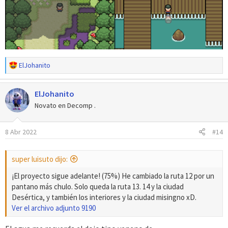
R
ElJohanito
e
a
ElJohanito
c
c
Novato en Decomp .
i
o
8 Abr 2022
#14
n
e
s
super luisuto dijo:
:
¡El proyecto sigue adelante! (75%) He cambiado la ruta 12 por un
pantano más chulo. Solo queda la ruta 13. 14 y la ciudad
Desértica, y también los interiores y la ciudad misingno xD.
Ver el archivo adjunto 9190