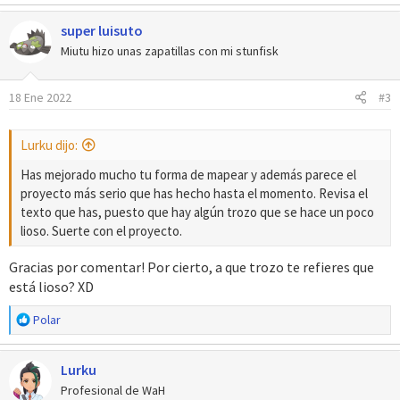
a
super luisuto
c
c
Miutu hizo unas zapatillas con mi stunfisk
i
o
18 Ene 2022
#3
n
e
s
Lurku dijo:
:
Has mejorado mucho tu forma de mapear y además parece el
proyecto más serio que has hecho hasta el momento. Revisa el
texto que has, puesto que hay algún trozo que se hace un poco
lioso. Suerte con el proyecto.
Gracias por comentar! Por cierto, a que trozo te refieres que
está lioso? XD
R
Polar
e
a
Lurku
c
c
Profesional de WaH