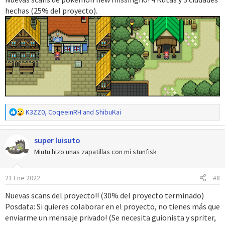
para que nos traigas otra nueva actualización, saludos!
s
hechas (25% del proyecto).
:
Pd: Esto me recuerda a mi:
"...la madre está desesperada para
que su hijo consiga un trabajo de una vez por todas."
R
K3ZZ0
,
CoqeeinRH
and
ShibuKai
e
a
super luisuto
c
c
Miutu hizo unas zapatillas con mi stunfisk
i
o
21 Ene 2022
#8
n
e
Nuevas scans del proyecto!! (30% del proyecto terminado)
s
Posdata: Si quieres colaborar en el proyecto, no tienes más que
:
enviarme un mensaje privado! (Se necesita guionista y spriter,