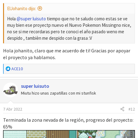
s
ElJohanito dijo:
:
Hola
@super luisuto
tiempo que no te saludo como estas se ve
muy bien ese proyectp nuevo el Nuevo Pokemon Missingno nice,
no se si me recordaras pero te conoci el año pasado weno me
despido , tambièn me despido con la grasa :V
Hola johanito, claro que me acuerdo de ti! Gracias por apoyar
el proyecto ya hablamos.
R
ACE10
e
a
super luisuto
c
c
Miutu hizo unas zapatillas con mi stunfisk
i
o
7 Abr 2022
#12
n
e
Terminada la zona nevada de la región, progreso del proyecto:
s
65%
: