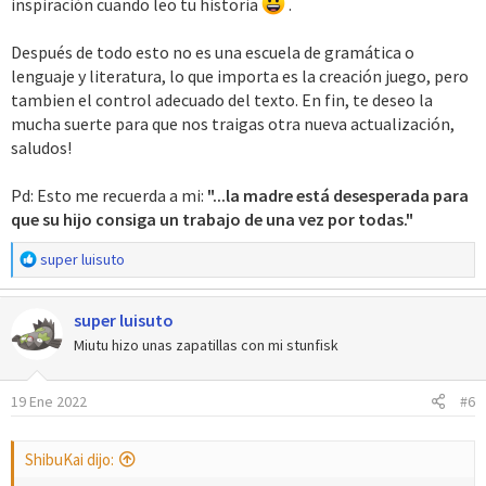
inspiración cuando leo tu historia
.
Después de todo esto no es una escuela de gramática o
lenguaje y literatura, lo que importa es la creación juego, pero
tambien el control adecuado del texto. En fin, te deseo la
mucha suerte para que nos traigas otra nueva actualización,
saludos!
Pd: Esto me recuerda a mi:
"...la madre está desesperada para
que su hijo consiga un trabajo de una vez por todas."
R
super luisuto
e
a
super luisuto
c
c
Miutu hizo unas zapatillas con mi stunfisk
i
o
19 Ene 2022
#6
n
e
s
ShibuKai dijo:
: