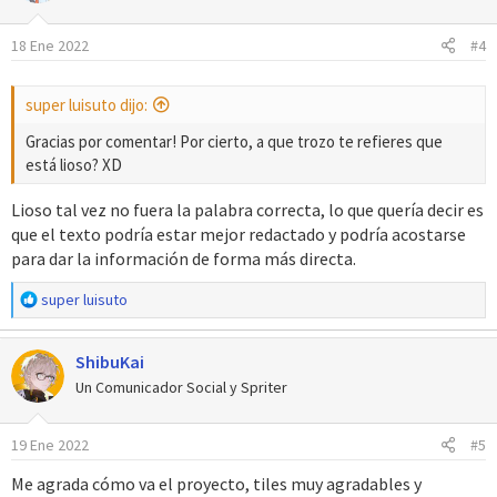
i
o
18 Ene 2022
#4
n
e
s
super luisuto dijo:
:
Gracias por comentar! Por cierto, a que trozo te refieres que
está lioso? XD
Lioso tal vez no fuera la palabra correcta, lo que quería decir es
que el texto podría estar mejor redactado y podría acostarse
para dar la información de forma más directa.
R
super luisuto
e
a
ShibuKai
c
c
Un Comunicador Social y Spriter
i
o
19 Ene 2022
#5
n
e
Me agrada cómo va el proyecto, tiles muy agradables y
s