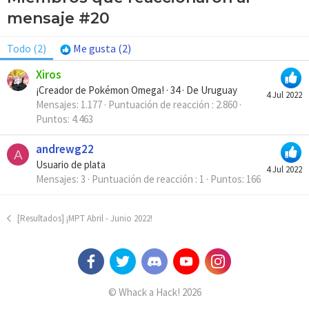
mensaje #20
Todo
(2)
Me gusta
(2)
Xiros
¡Creador de Pokémon Omega!
·
34
·
De
Uruguay
4 Jul 2022
Mensajes
1.177
Puntuación de reacción
2.860
Puntos
4.463
andrewg22
A
Usuario de plata
4 Jul 2022
Mensajes
3
Puntuación de reacción
1
Puntos
166
[Resultados] ¡MPT Abril - Junio 2022!
© Whack a Hack! 2026