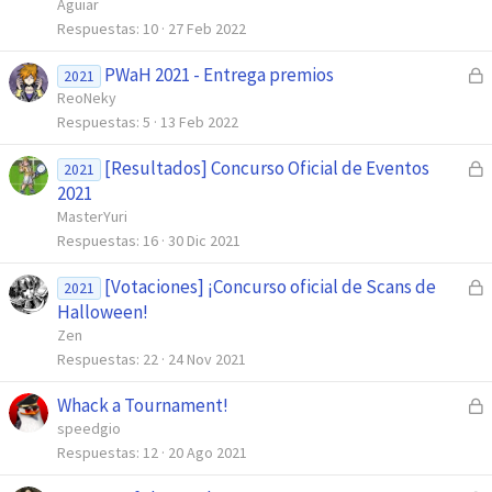
r
Aguiar
o
r
Respuestas
10
27 Feb 2022
a
PWaH 2021 - Entrega premios
C
d
2021
e
ReoNeky
o
r
Respuestas
5
13 Feb 2022
r
[Resultados] Concurso Oficial de Eventos
C
a
2021
e
2021
d
r
MasterYuri
o
r
Respuestas
16
30 Dic 2021
a
[Votaciones] ¡Concurso oficial de Scans de
C
d
2021
e
Halloween!
o
r
Zen
r
Respuestas
22
24 Nov 2021
a
Whack a Tournament!
C
d
e
speedgio
o
r
Respuestas
12
20 Ago 2021
r