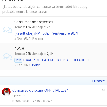
¿Estás buscando algún concurso ya terminado? Mira aquí,
probablemente lo encontrarás.
Concursos de proyectos
Temas
126
Mensajes
2K
[Resultados] ¡MPT Julio - Septiembre 2024!
5 Nov 2024
Kasami
PWaH
Temas
248
Mensajes
2,1K
PWaH 2021 | CATEGORIA DESARROLLADORES
2021
5 Feb 2022
Polar
Filtros
Concurso de scans OFFICIAL 2024
C
e
speedgio
r
Respuestas
17
30 Dic 2024
r