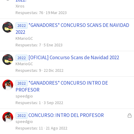
r
Xiros
r
Respuestas
76
19 Mar 2023
a
*GANADORES* CONCURSO SCANS DE NAVIDAD
d
2022
2022
o
KMarioGC
Respuestas
7
5 Ene 2023
[OFICIAL] Concurso Scans de Navidad 2022
2022
KMarioGC
Respuestas
9
22 Dic 2022
*GANADORES* CONCURSO INTRO DE
2022
PROFESOR
speedgio
Respuestas
1
3 Sep 2022
CONCURSO: INTRO DEL PROFESOR
C
2022
e
speedgio
r
Respuestas
11
21 Ago 2022