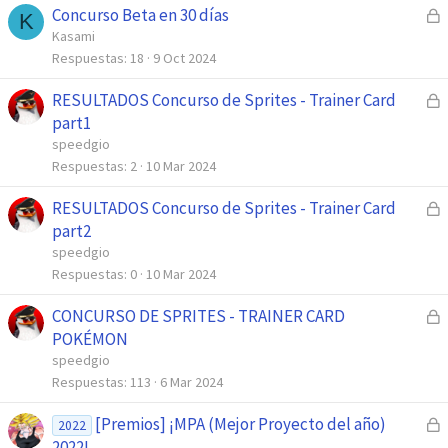
Concurso Beta en 30 días
C
a
K
e
Kasami
d
r
Respuestas
18
9 Oct 2024
o
r
RESULTADOS Concurso de Sprites - Trainer Card
C
a
e
part1
d
r
speedgio
o
r
Respuestas
2
10 Mar 2024
a
RESULTADOS Concurso de Sprites - Trainer Card
C
d
e
part2
o
r
speedgio
r
Respuestas
0
10 Mar 2024
a
CONCURSO DE SPRITES - TRAINER CARD
C
d
e
POKÉMON
o
r
speedgio
r
Respuestas
113
6 Mar 2024
a
[Premios] ¡MPA (Mejor Proyecto del año)
C
d
2022
e
2022!
o