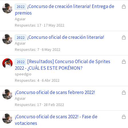
r
¡Concurso de creación literaria! Entrega de
C
a
2022
e
premios
d
r
Aguiar
o
r
Respuestas
17
17 May 2022
a
¡Concurso oficial de creación literaria!
C
d
2022
e
Aguiar
o
r
Respuestas
7
6 May 2022
r
[Resultados] Concurso Oficial de Sprites
C
a
2022
e
2022 - ¿CUÁL ES ESTE POKÉMON?
d
r
speedgio
o
r
Respuestas
4
6 Abr 2022
a
¡Concurso oficial de scans febrero 2022!
C
d
e
Aguiar
o
r
Respuestas
17
28 Feb 2022
r
¡Concurso oficial de scans 2022! - Fase de
C
a
e
votaciones
d