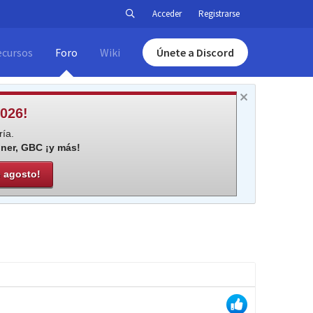
Acceder
Registrarse
ecursos
Foro
Wiki
Únete a Discord
026!
ía.
iner, GBC ¡y más!
e agosto!