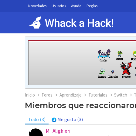
Novedades
Usuarios
Ayuda
Reglas
Inicio
Foros
Aprendizaje
Tutoriales
Switch
T
Miembros que reaccionaro
Todo
(3)
Me gusta
(3)
M_Alighieri