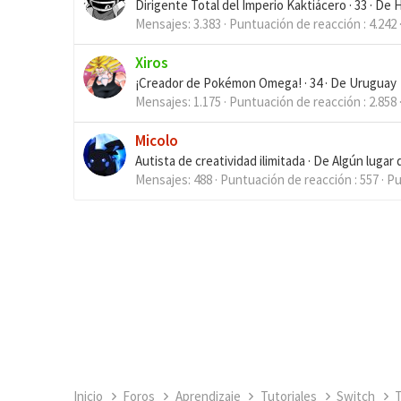
Dirigente Total del Imperio Kaktiácero
·
33
·
De
H
Mensajes
3.383
Puntuación de reacción
4.242
Xiros
¡Creador de Pokémon Omega!
·
34
·
De
Uruguay
Mensajes
1.175
Puntuación de reacción
2.858
Micolo
Autista de creatividad ilimitada
·
De
Algún lugar 
Mensajes
488
Puntuación de reacción
557
Pu
Inicio
Foros
Aprendizaje
Tutoriales
Switch
T