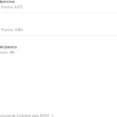
íperzona
Puntos
6.073
Puntos
4.463
del planeta
ntos
491
utorial de Scripting para BDSP