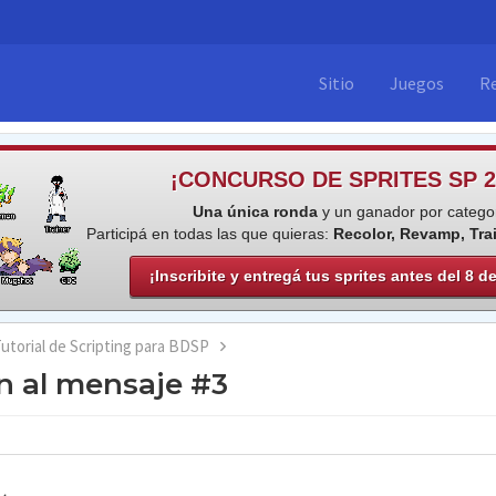
Sitio
Juegos
R
¡CONCURSO DE SPRITES SP 2
Una única ronda
y un ganador por categor
Participá en todas las que quieras:
Recolor, Revamp, Tra
¡Inscribite y entregá tus sprites antes del 8 d
utorial de Scripting para BDSP
n al mensaje #3