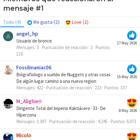
mensaje #1
Todo
(4)
Me gusta
(2)
Love
(2)
angel_hp
A
Usuario de bronce
17 May 2026
Mensajes
3
Puntuación de reacción
2
Puntos
116
Fossilmaniac06
Biógrafiologo a sueldo de Nuggets y otras cosas
·
15 May 2026
De
algún lugar camino a una nueva region
Mensajes
422
Puntuación de reacción
222
Puntos
337
M_Alighieri
Dirigente Total del Imperio Kaktiácero
·
33
·
De
8 May 2026
Híperzona
Mensajes
3.387
Puntuación de reacción
4.245
Puntos
6.073
Micolo