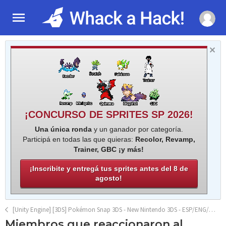
¡CONCURSO DE SPRITES SP 2026!
Una única ronda
y un ganador por categoría.
Participá en todas las que quieras:
Recolor, Revamp,
Trainer, GBC ¡y más!
¡Inscribite y entregá tus sprites antes del 8 de
agosto!
[Unity Engine] [3DS] Pokémon Snap 3DS - New Nintendo 3DS - ESP/ENG/IT/FR/PT/DE/JAP/CH - beta v0.3.6
Miembros que reaccionaron al