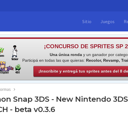
Sitio
Juegos
R
¡CONCURSO DE SPRITES SP 2
Una única ronda
y un ganador por categor
Participá en todas las que quieras:
Recolor, Revamp, Tra
¡Inscribite y entregá tus sprites antes del 8 d
formas
mon Snap 3DS - New Nintendo 3DS
 - beta v0.3.6