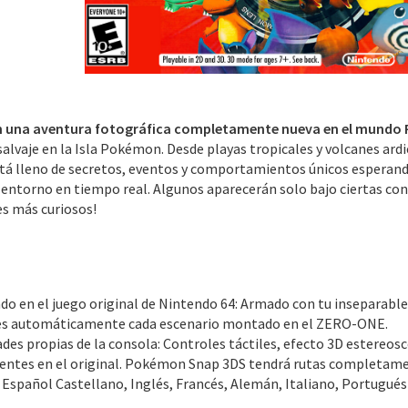
en una aventura fotográfica completamente nueva en el mund
 salvaje en la Isla Pokémon. Desde playas tropicales y volcanes ar
stá lleno de secretos, eventos y comportamientos únicos esperan
l entorno en tiempo real. Algunos aparecerán solo bajo ciertas c
es más curiosos!
do en el juego original de Nintendo 64: Armado con tu inseparable
res automáticamente cada escenario montado en el ZERO-ONE.
des propias de la consola: Controles táctiles, efecto 3D estereosc
entes en el original. Pokémon Snap 3DS tendrá rutas completame
Español Castellano, Inglés, Francés, Alemán, Italiano, Portugués