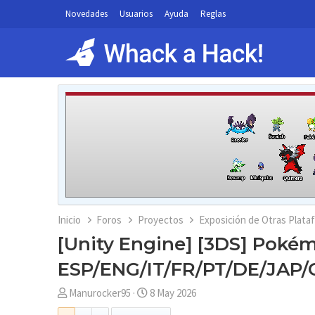
Novedades
Usuarios
Ayuda
Reglas
Inicio
Foros
Proyectos
Exposición de Otras Plata
[Unity Engine] [3DS] Poké
ESP/ENG/IT/FR/PT/DE/JAP/CH
A
F
Manurocker95
8 May 2026
u
e