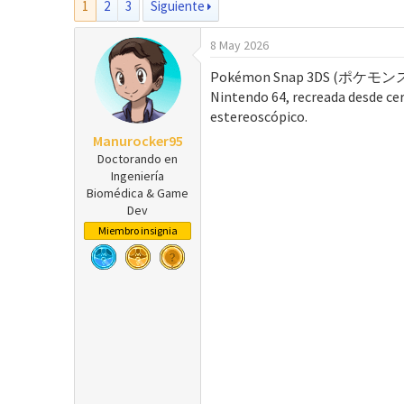
1
2
3
Siguiente
t
c
o
h
8 May 2026
r
a
d
Pokémon Snap 3DS (ポケモンスナップ 3D
e
Nintendo 64, recreada desde cer
i
estereoscópico.
n
Manurocker95
i
Doctorando en
c
Ingeniería
i
Biomédica & Game
o
Dev
Miembro insignia