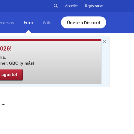
Acceder
Registrarse
ecursos
Foro
Wiki
Únete a Discord
026!
ía.
iner, GBC ¡y más!
e agosto!
 -