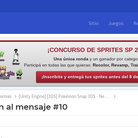
Sitio
Juegos
R
¡CONCURSO DE SPRITES SP 2
Una única ronda
y un ganador por categor
Participá en todas las que quieras:
Recolor, Revamp, Tra
¡Inscribite y entregá tus sprites antes del 8 d
formas
[Unity Engine] [3DS] Pokémon Snap 3DS - New Nintendo 3DS - ESP/ENG/IT/FR/PT/DE/JAP/CH - beta v0.3.6
 al mensaje #10