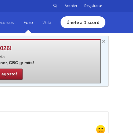
Acceder
Registrarse
ecursos
Foro
Wiki
Únete a Discord
026!
ía.
iner, GBC ¡y más!
e agosto!