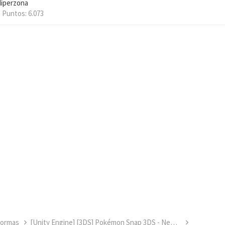
íperzona
Puntos
6.073
formas
[Unity Engine] [3DS] Pokémon Snap 3DS - New Nintendo 3DS - ESP/ENG/IT/FR/PT/DE/JAP/CH - beta v0.3.6