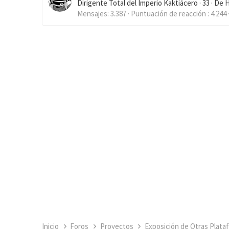
Dirigente Total del Imperio Kaktiácero
·
33
·
De
H
Mensajes
3.387
Puntuación de reacción
4.244
Inicio
Foros
Proyectos
Exposición de Otras Plata