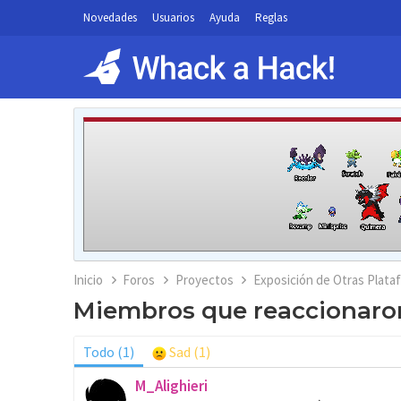
Novedades
Usuarios
Ayuda
Reglas
Inicio
Foros
Proyectos
Exposición de Otras Plata
Miembros que reaccionaron
Todo
(1)
Sad
(1)
M_Alighieri