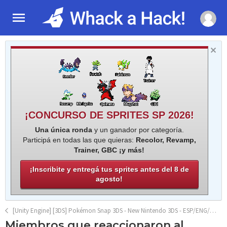
¡CONCURSO DE SPRITES SP 2026!
Una única ronda
y un ganador por categoría.
Participá en todas las que quieras:
Recolor, Revamp,
Trainer, GBC ¡y más!
¡Inscribite y entregá tus sprites antes del 8 de
agosto!
[Unity Engine] [3DS] Pokémon Snap 3DS - New Nintendo 3DS - ESP/ENG/IT/FR/PT/DE/JAP/CH - beta v0.3.6
Miembros que reaccionaron al