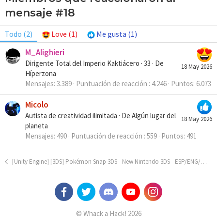
mensaje #18
Todo
(2)
Love
(1)
Me gusta
(1)
M_Alighieri
Dirigente Total del Imperio Kaktiácero
·
33
·
De
18 May 2026
Híperzona
Mensajes
3.389
Puntuación de reacción
4.246
Puntos
6.073
Micolo
Autista de creatividad ilimitada
·
De
Algún lugar del
18 May 2026
planeta
Mensajes
490
Puntuación de reacción
559
Puntos
491
[Unity Engine] [3DS] Pokémon Snap 3DS - New Nintendo 3DS - ESP/ENG/IT/FR/PT/DE/JAP/CH - beta v0.3.6
© Whack a Hack! 2026