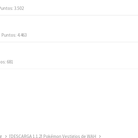
Puntos
3.502
Puntos
4.463
tos
681
g
[DESCARGA 1.1.2] Pokémon Vestigios de WAH