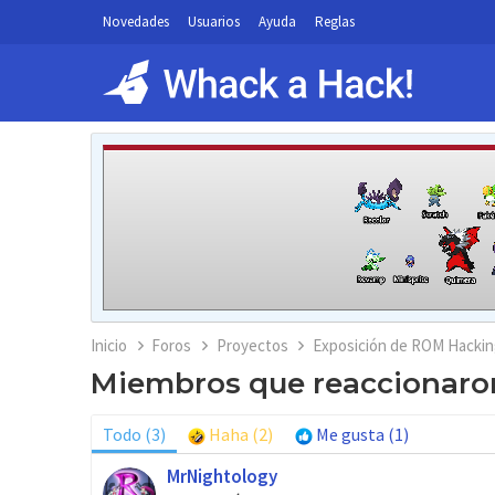
Novedades
Usuarios
Ayuda
Reglas
Inicio
Foros
Proyectos
Exposición de ROM Hackin
Miembros que reaccionaro
Todo
(3)
Haha
(2)
Me gusta
(1)
MrNightology