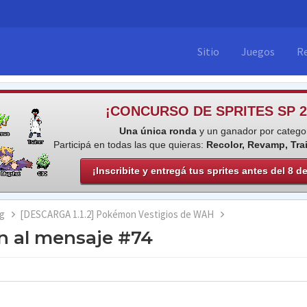
Sitio
Juegos
R
¡CONCURSO DE SPRITES SP 2
Una única ronda
y un ganador por categor
Participá en todas las que quieras:
Recolor, Revamp, Tra
¡Inscribite y entregá tus sprites antes del 8 d
g
[DESCARGA 1.1.2] Pokémon Vestigios de WAH
n al mensaje #74