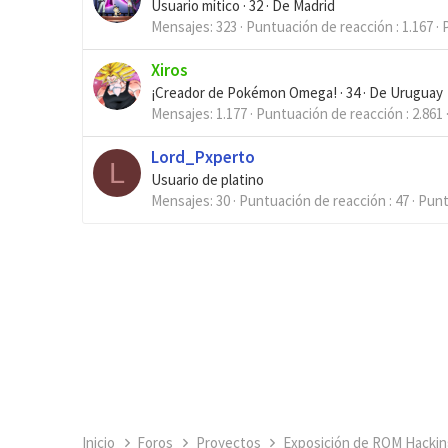
Usuario mítico
·
32
·
De
Madrid
Mensajes
323
Puntuación de reacción
1.167
Xiros
¡Creador de Pokémon Omega!
·
34
·
De
Uruguay
Mensajes
1.177
Puntuación de reacción
2.861
Lord_Pxperto
L
Usuario de platino
Mensajes
30
Puntuación de reacción
47
Pun
Inicio
Foros
Proyectos
Exposición de ROM Hackin