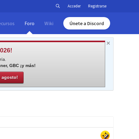
Acceder
Registrarse
ecursos
Foro
Wiki
Únete a Discord
026!
ía.
iner, GBC ¡y más!
e agosto!