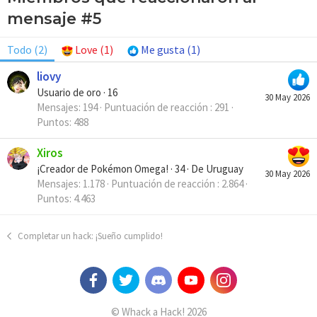
mensaje #5
Todo
(2)
Love
(1)
Me gusta
(1)
liovy
Usuario de oro
·
16
30 May 2026
Mensajes
194
Puntuación de reacción
291
Puntos
488
Xiros
¡Creador de Pokémon Omega!
·
34
·
De
Uruguay
30 May 2026
Mensajes
1.178
Puntuación de reacción
2.864
Puntos
4.463
Completar un hack: ¡Sueño cumplido!
© Whack a Hack! 2026