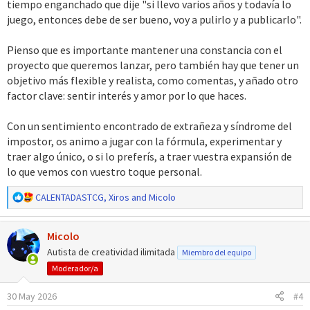
tiempo enganchado que dije "si llevo varios años y todavía lo
juego, entonces debe de ser bueno, voy a pulirlo y a publicarlo".
Pienso que es importante mantener una constancia con el
proyecto que queremos lanzar, pero también hay que tener un
objetivo más flexible y realista, como comentas, y añado otro
factor clave: sentir interés y amor por lo que haces.
Con un sentimiento encontrado de extrañeza y síndrome del
impostor, os animo a jugar con la fórmula, experimentar y
traer algo único, o si lo preferís, a traer vuestra expansión de
lo que vemos con vuestro toque personal.
R
CALENTADASTCG
,
Xiros
and
Micolo
e
a
Micolo
c
c
Autista de creatividad ilimitada
Miembro del equipo
i
Moderador/a
o
n
30 May 2026
#4
e