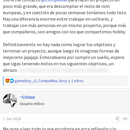
poco más grande, que era descompilar el resto de rom
europeas, y en cuestión de pocas semanas teníamos todo listo.
Hay una diferencia enorme entre trabajar en solitario, y
trabajar con más personas en un mismo proyecto, porque más
que compañeros, son amigos con los que compartimos hobby.
Definitivamente no hay nada como lograr tus objetivos y
terminar un proyecto, aunque luego te imaginas formas de
mejorarlo jajajaja. Enhorabuena por cumplir un sueño, espero
que sigas teniendo éxitos en tus siguientes objetivos, un
abrazo.
pd: tenemos la misma edad ¿ya te había dicho?
R
gameboy_cl
,
CompuMax
,
liovy
y 2 otros
e
a
~Criisss
c
c
Usuario mítico
i
o
1 Jun 2026
#9
n
e
Me puse a leer todo lo que escribiste en esta reflexión y la
s