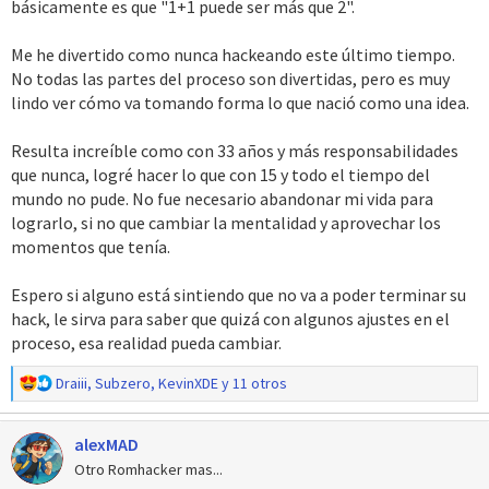
básicamente es que "1+1 puede ser más que 2".
Me he divertido como nunca hackeando este último tiempo.
No todas las partes del proceso son divertidas, pero es muy
lindo ver cómo va tomando forma lo que nació como una idea.
Resulta increíble como con 33 años y más responsabilidades
que nunca, logré hacer lo que con 15 y todo el tiempo del
mundo no pude. No fue necesario abandonar mi vida para
lograrlo, si no que cambiar la mentalidad y aprovechar los
momentos que tenía.
Espero si alguno está sintiendo que no va a poder terminar su
hack, le sirva para saber que quizá con algunos ajustes en el
proceso, esa realidad pueda cambiar.
R
Draiii
,
Subzero
,
KevinXDE
y 11 otros
e
a
alexMAD
c
c
Otro Romhacker mas...
i