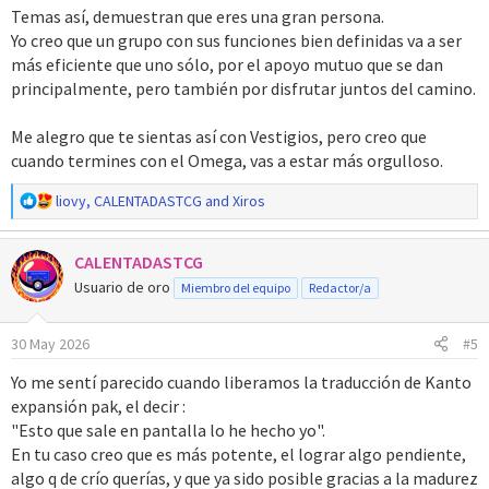
s
Temas así, demuestran que eres una gran persona.
:
Yo creo que un grupo con sus funciones bien definidas va a ser
más eficiente que uno sólo, por el apoyo mutuo que se dan
principalmente, pero también por disfrutar juntos del camino.
Me alegro que te sientas así con Vestigios, pero creo que
cuando termines con el Omega, vas a estar más orgulloso.
R
liovy
,
CALENTADASTCG
and
Xiros
e
a
CALENTADASTCG
c
c
Usuario de oro
Miembro del equipo
Redactor/a
i
o
30 May 2026
#5
n
e
Yo me sentí parecido cuando liberamos la traducción de Kanto
s
expansión pak, el decir :
:
"Esto que sale en pantalla lo he hecho yo".
En tu caso creo que es más potente, el lograr algo pendiente,
algo q de crío querías, y que ya sido posible gracias a la madurez