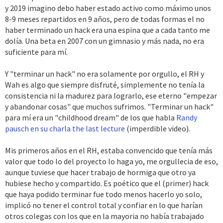
y 2019 imagino debo haber estado activo como máximo unos
8-9 meses repartidos en 9 años, pero de todas formas el no
haber terminado un hack era una espina que a cada tanto me
dolía. Una beta en 2007 con un gimnasio y más nada, no era
suficiente para mí.
Y "terminar un hack" no era solamente por orgullo, el RH y
Wah es algo que siempre disfruté, simplemente no tenía la
consistencia ni la madurez para lograrlo, ese eterno "empezar
y abandonar cosas" que muchos sufrimos. "Terminar un hack"
para mí era un "childhood dream" de los que habla
Randy
pausch en su charla the last lecture
(imperdible video).
Mis primeros años en el RH, estaba convencido que tenía más
valor que todo lo del proyecto lo haga yo, me orgullecia de eso,
aunque tuviese que hacer trabajo de hormiga que otro ya
hubiese hecho y compartido. Es poético que el (primer) hack
que haya podido terminar fue todo menos hacerlo yo solo,
implicó no tener el control total y confiar en lo que harían
otros colegas con los que en la mayoria no había trabajado