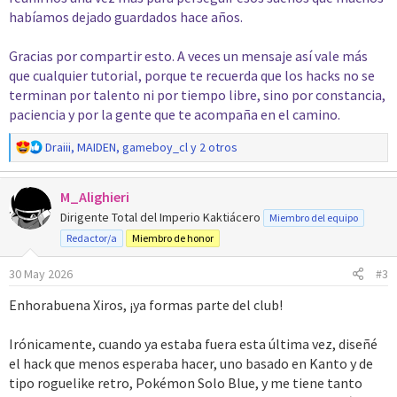
habíamos dejado guardados hace años.
Gracias por compartir esto. A veces un mensaje así vale más
que cualquier tutorial, porque te recuerda que los hacks no se
terminan por talento ni por tiempo libre, sino por constancia,
paciencia y por la gente que te acompaña en el camino.
R
Draiii
,
MAIDEN
,
gameboy_cl
y 2 otros
e
a
M_Alighieri
c
c
Dirigente Total del Imperio Kaktiácero
Miembro del equipo
i
Redactor/a
Miembro de honor
o
n
30 May 2026
#3
e
s
Enhorabuena Xiros, ¡ya formas parte del club!
:
Irónicamente, cuando ya estaba fuera esta última vez, diseñé
el hack que menos esperaba hacer, uno basado en Kanto y de
tipo roguelike retro, Pokémon Solo Blue, y me tiene tanto