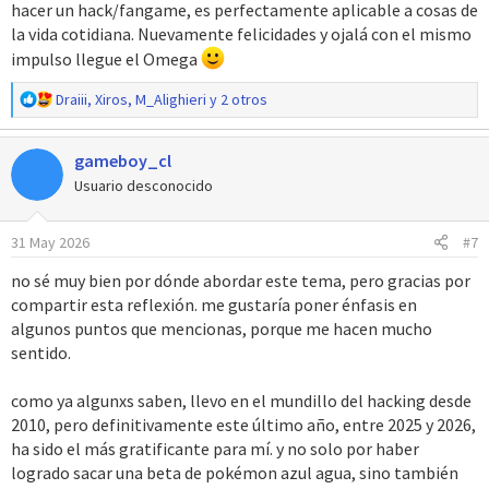
hacer un hack/fangame, es perfectamente aplicable a cosas de
la vida cotidiana. Nuevamente felicidades y ojalá con el mismo
impulso llegue el Omega
R
Draiii
,
Xiros
,
M_Alighieri
y 2 otros
e
a
gameboy_cl
c
c
Usuario desconocido
i
o
31 May 2026
#7
n
e
no sé muy bien por dónde abordar este tema, pero gracias por
s
compartir esta reflexión. me gustaría poner énfasis en
:
algunos puntos que mencionas, porque me hacen mucho
sentido.
como ya algunxs saben, llevo en el mundillo del hacking desde
2010, pero definitivamente este último año, entre 2025 y 2026,
ha sido el más gratificante para mí. y no solo por haber
logrado sacar una beta de pokémon azul agua, sino también