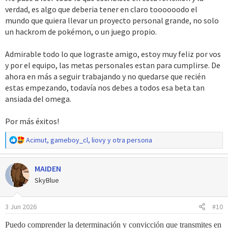
verdad, es algo que deberia tener en claro toooooodo el
:
mundo que quiera llevar un proyecto personal grande, no solo
un hackrom de pokémon, o un juego propio.
Admirable todo lo que lograste amigo, estoy muy feliz por vos
y por el equipo, las metas personales estan para cumplirse. De
ahora en más a seguir trabajando y no quedarse que recién
estas empezando, todavía nos debes a todos esa beta tan
ansiada del omega.
Por más éxitos!
R
Acimut
,
gameboy_cl
,
liovy
y otra persona
e
a
MAIDEN
c
c
SkyBlue
i
o
3 Jun 2026
#10
n
e
Puedo comprender la determinación y convicción que transmites en
s