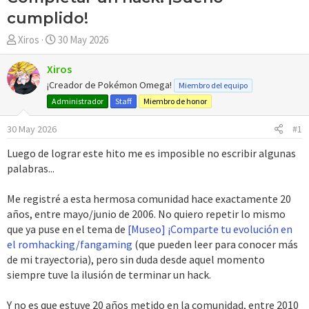
cumplido!
A
F
Xiros
30 May 2026
u
e
t
c
Xiros
o
h
¡Creador de Pokémon Omega!
Miembro del equipo
r
a
Administrador
Staff
Miembro de honor
d
e
30 May 2026
#1
i
Luego de lograr este hito me es imposible no escribir algunas
n
palabras...
i
c
Me registré a esta hermosa comunidad hace exactamente 20
i
o
años, entre mayo/junio de 2006. No quiero repetir lo mismo
que ya puse en el tema de
[Museo] ¡Comparte tu evolución en
el romhacking/fangaming
(que pueden leer para conocer más
de mi trayectoria), pero sin duda desde aquel momento
siempre tuve la ilusión de terminar un hack.
Y no es que estuve 20 años metido en la comunidad, entre 2010