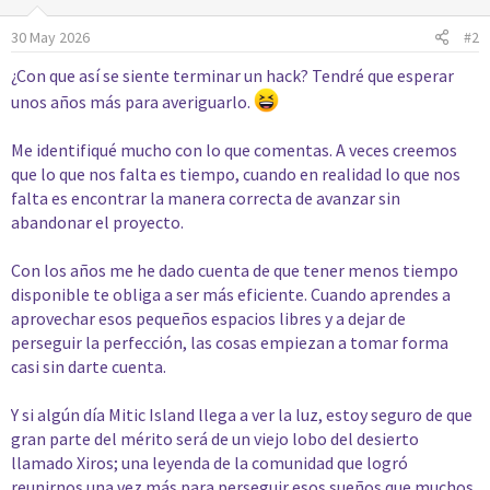
o
30 May 2026
#2
n
e
¿Con que así se siente terminar un hack? Tendré que esperar
s
:
unos años más para averiguarlo.
Me identifiqué mucho con lo que comentas. A veces creemos
que lo que nos falta es tiempo, cuando en realidad lo que nos
falta es encontrar la manera correcta de avanzar sin
abandonar el proyecto.
Con los años me he dado cuenta de que tener menos tiempo
disponible te obliga a ser más eficiente. Cuando aprendes a
aprovechar esos pequeños espacios libres y a dejar de
perseguir la perfección, las cosas empiezan a tomar forma
casi sin darte cuenta.
Y si algún día Mitic Island llega a ver la luz, estoy seguro de que
gran parte del mérito será de un viejo lobo del desierto
llamado Xiros; una leyenda de la comunidad que logró
reunirnos una vez más para perseguir esos sueños que muchos