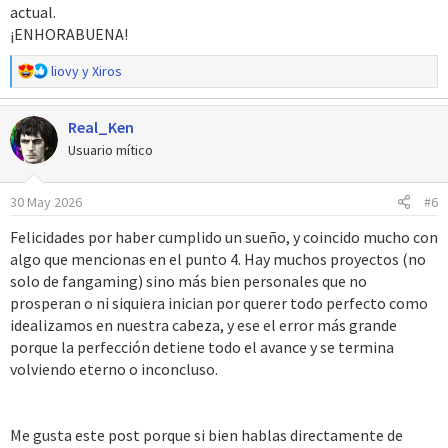
actual.
¡ENHORABUENA!
R
liovy
y
Xiros
e
a
Real_Ken
c
c
Usuario mítico
i
o
30 May 2026
#6
n
e
Felicidades por haber cumplido un sueño, y coincido mucho con
s
algo que mencionas en el punto 4. Hay muchos proyectos (no
:
solo de fangaming) sino más bien personales que no
prosperan o ni siquiera inician por querer todo perfecto como
idealizamos en nuestra cabeza, y ese el error más grande
porque la perfección detiene todo el avance y se termina
volviendo eterno o inconcluso.
Me gusta este post porque si bien hablas directamente de