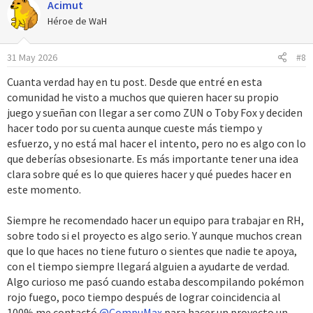
Acimut
c
c
Héroe de WaH
i
o
31 May 2026
#8
n
e
Cuanta verdad hay en tu post. Desde que entré en esta
s
comunidad he visto a muchos que quieren hacer su propio
:
juego y sueñan con llegar a ser como ZUN o Toby Fox y deciden
hacer todo por su cuenta aunque cueste más tiempo y
esfuerzo, y no está mal hacer el intento, pero no es algo con lo
que deberías obsesionarte. Es más importante tener una idea
clara sobre qué es lo que quieres hacer y qué puedes hacer en
este momento.
Siempre he recomendado hacer un equipo para trabajar en RH,
sobre todo si el proyecto es algo serio. Y aunque muchos crean
que lo que haces no tiene futuro o sientes que nadie te apoya,
con el tiempo siempre llegará alguien a ayudarte de verdad.
Algo curioso me pasó cuando estaba descompilando pokémon
rojo fuego, poco tiempo después de lograr coincidencia al
100% me contactó
@CompuMax
para hacer un proyecto un