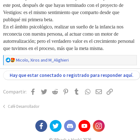
:
este post, después de que hayas terminado con el proyecto de
Vestigios: es el mismo sentimiento que comparto desde que
publiqué mi primera beta.
En el ámbito psicológico, realizar un sueño de la infancia nos
reconecta con nuestra persona, al actuar como un motor de
autorrealización; pero el verdadero valor es el crecimiento personal
que tuvimos en el proceso, más que la meta misma.
R
Micolo
,
Xiros
and
M_Alighieri
e
a
Hay que estar conectado o registrado para responder aquí.
c
c
i
Facebook
Twitter
Reddit
Pinterest
Tumblr
WhatsApp
Email
Enlace
Compartir:
o
n
Café Desarrollador
e
s
:
© Whack a Hack! 2026