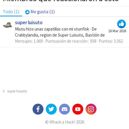
Todo
(1)
Me gusta
(1)
super luisuto
Miutu hizo unas zapatillas con mi stunfisk
·
De
18 Mar 2026
Crabbylandia, region de Super Luisuto, Bastión de
Mensajes
1.069
Puntuación de reacción
938
Puntos
3.362
super luisuto
© Whack a Hack! 2026