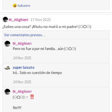
R
Subzero
e
a
M_Alighieri
17 Nov 2025
c
c
¿Sabes una cosa? ¡Miutu no mató a mi padre! (⚆ᗝ⚆)
i
o
Ver comentarios previos…
n
e
M_Alighieri
s
Pero no fue a por mi familia... aún (⚆ᗝ⚆)
:
24 Nov 2025
super luisuto
Irá... Solo es cuestión de tiempo
24 Nov 2025
M_Alighieri
(⚆ᗝ⚆) ☞
No!!!!