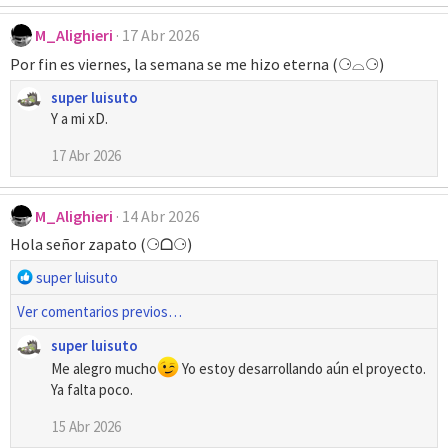
a
M_Alighieri
17 Abr 2026
c
c
Por fin es viernes, la semana se me hizo eterna (⚆⌓⚆)
i
o
super luisuto
n
Y a mi xD.
e
s
17 Abr 2026
:
M_Alighieri
14 Abr 2026
Hola señor zapato (⚆ᗝ⚆)
R
super luisuto
e
Ver comentarios previos…
a
c
super luisuto
c
Me alegro mucho
Yo estoy desarrollando aún el proyecto.
i
Ya falta poco.
o
n
15 Abr 2026
e