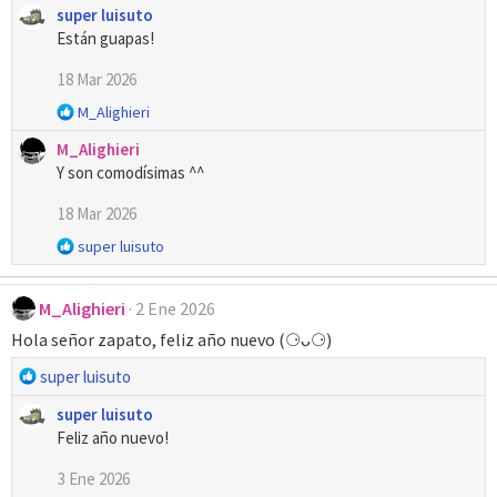
super luisuto
a
Están guapas!
c
c
18 Mar 2026
i
o
R
M_Alighieri
n
e
e
M_Alighieri
a
s
Y son comodísimas ^^
c
:
c
18 Mar 2026
i
o
R
super luisuto
n
e
e
a
s
M_Alighieri
2 Ene 2026
c
:
c
Hola señor zapato, feliz año nuevo (⚆ᴗ⚆)
i
o
R
super luisuto
n
e
e
super luisuto
a
s
Feliz año nuevo!
c
:
c
3 Ene 2026
i