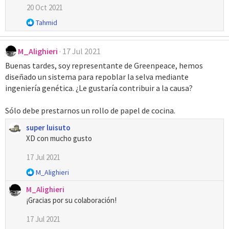
20 Oct 2021
R
Tahmid
e
a
M_Alighieri
17 Jul 2021
c
c
Buenas tardes, soy representante de Greenpeace, hemos
i
diseñado un sistema para repoblar la selva mediante
o
ingeniería genética. ¿Le gustaría contribuir a la causa?
n
e
s
Sólo debe prestarnos un rollo de papel de cocina.
:
super luisuto
XD con mucho gusto
17 Jul 2021
R
M_Alighieri
e
M_Alighieri
a
¡Gracias por su colaboración!
c
c
17 Jul 2021
i