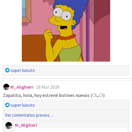
R
super luisuto
e
a
M_Alighieri
18 Mar 2026
c
c
Zapatito, hola, hoy estrené botines nuevos (⚆ᴗ⚆)
i
R
super luisuto
o
e
n
Ver comentarios previos…
a
e
c
M_Alighieri
s
c
: