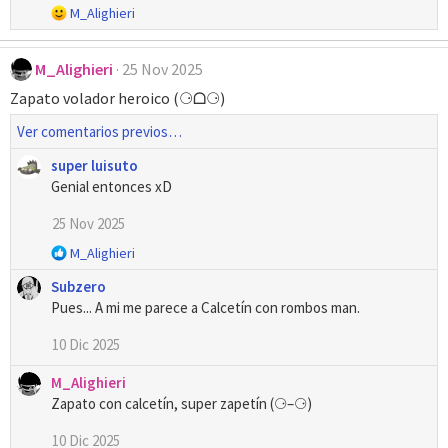
R
M_Alighieri
o
e
n
a
e
M_Alighieri
25 Nov 2025
c
s
c
Zapato volador heroico (⚆ᗝ⚆)
:
i
o
Ver comentarios previos…
n
e
super luisuto
s
Genial entonces xD
:
25 Nov 2025
R
M_Alighieri
e
Subzero
a
Pues... A mi me parece a Calcetín con rombos man.
c
c
10 Dic 2025
i
o
M_Alighieri
n
Zapato con calcetín, super zapetín (⚆–⚆)
e
s
10 Dic 2025
: