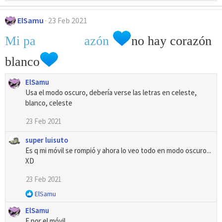
o
n
ElSamu
e
23 Feb 2021
s
Mi pa
na de cor
azón
no hay corazón
:
blanco
ElSamu
Usa el modo oscuro, debería verse las letras en celeste,
blanco, celeste
23 Feb 2021
super luisuto
Es q mi móvil se rompió y ahora lo veo todo en modo oscuro...
XD
23 Feb 2021
R
ElSamu
e
ElSamu
a
F por el móvil
c