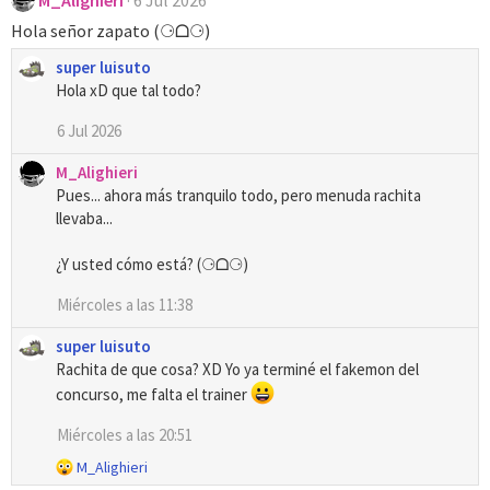
M_Alighieri
6 Jul 2026
Hola señor zapato (⚆ᗝ⚆)
super luisuto
Hola xD que tal todo?
6 Jul 2026
M_Alighieri
Pues... ahora más tranquilo todo, pero menuda rachita
llevaba...
¿Y usted cómo está? (⚆ᗝ⚆)
Miércoles a las 11:38
super luisuto
Rachita de que cosa? XD Yo ya terminé el fakemon del
concurso, me falta el trainer
Miércoles a las 20:51
R
M_Alighieri
e