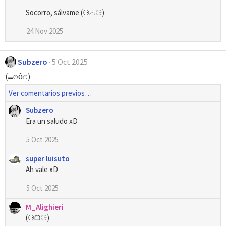
Socorro, sálvame (⚆⌓⚆)
24 Nov 2025
Subzero
5 Oct 2025
(⁠⑉⁠⊙⁠ȏ⁠⊙⁠)
Ver comentarios previos…
Subzero
Era un saludo xD
5 Oct 2025
super luisuto
Ah vale xD
5 Oct 2025
M_Alighieri
(⚆ᗝ⚆)