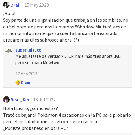
Draiii
15 May 2023
¡Hola!
Soy parte de una organización que trabaja en las sombras, no
diré el nombre pero nos llamamos
"Shadow Miutus"
y es de
mi honor informarle que su cuenta bancaria ha expirado,
prepare más tiles sabrosos ahora. (?)
super luisuto
Me asustaste de verdad xD. Oki haré más tiles ahora uvu,
pero solo para Mewtwo.
12 Ago 2023
R
Draiii
e
a
Real_Ken
13 Jul 2022
c
c
Hola Luisito, ¿cómo estás?
i
Traté de bajar el Pokémon 4 estaciones en la PC para probarlo
o
pero el instalador me tira errores y se crashea.
n
¿Pudiste probar eso en otra PC?
e
s