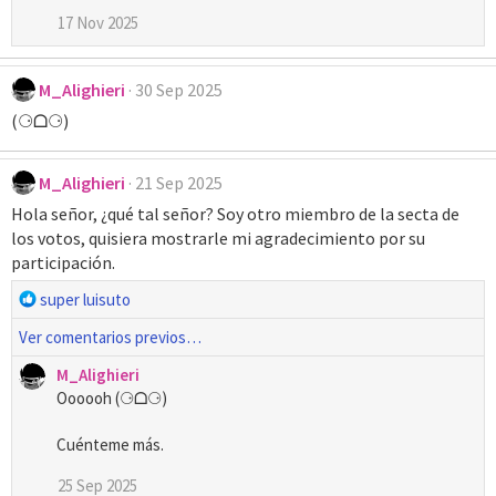
17 Nov 2025
M_Alighieri
30 Sep 2025
(⚆ᗝ⚆)
M_Alighieri
21 Sep 2025
Hola señor, ¿qué tal señor? Soy otro miembro de la secta de
los votos, quisiera mostrarle mi agradecimiento por su
participación.
R
super luisuto
e
Ver comentarios previos…
a
c
M_Alighieri
c
Oooooh (⚆ᗝ⚆)
i
o
Cuénteme más.
n
e
25 Sep 2025