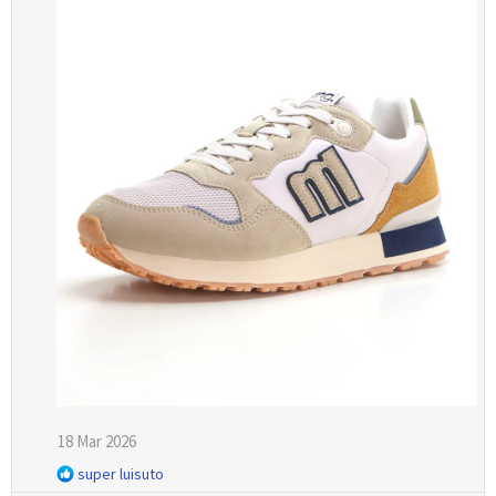
i
o
n
e
s
:
18 Mar 2026
R
super luisuto
e