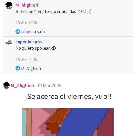
M_Alighieri
s
Bien bien bien, tengo curiosidad (⚆ᗝ⚆)
:
15 Abr 2026
R
super luisuto
e
super luisuto
a
No quiero spoilear xD
c
c
15 Abr 2026
i
o
R
M_Alighieri
n
e
e
a
s
M_Alighieri
19 Mar 2026
c
:
c
¡Se acerca el viernes, yupi!
i
o
n
e
s
: