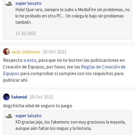
super luisuto
:
Hola! Que raro, siempre lo subo a MediaFire sin problemas, no
lo he probado en otra PC... Un colega lo bajo sin problemas
también .
13 Jul 2022
Jack Johnson
26 Oct 2021
Respecto
a esto
, para que no te borren las publicaciones en
Creación de Equipos, por favor, lee las
Reglas de Creación de
Equipos
para comprobar si cumples con los requisitos para
publicar ahí.
Tahmid
20 Oct 2021
dogchicha xdxd de seguro lo juego
super luisuto
XD gracias jeje, los fakemons son muy graciosos la mayoría,
aunque aún faltan los mapas y la historia.