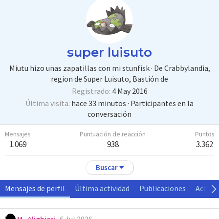
super luisuto
Miutu hizo unas zapatillas con mi stunfisk
·
De
Crabbylandia,
region de Super Luisuto, Bastión de
Registrado
4 May 2016
Última visita
hace 33 minutos
·
Participantes en la
conversación
Mensajes
Puntuación de reacción
Puntos
1.069
938
3.362
Buscar
Mensajes de perfil
Última actividad
Publicaciones
Acerca