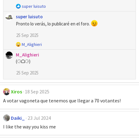
s
R
super luisuto
:
e
super luisuto
a
Pronto lo verás, lo publicaré en el foro.
c
c
25 Sep 2025
i
o
R
M_Alighieri
n
e
e
M_Alighieri
a
s
(⚆ᗝ⚆)
c
:
c
25 Sep 2025
i
o
n
Xiros
e
18 Sep 2025
s
A votar vagoneta que tenemos que llegar a 70 votantes!
:
Daiki_
23 Jul 2024
I like the way you kiss me