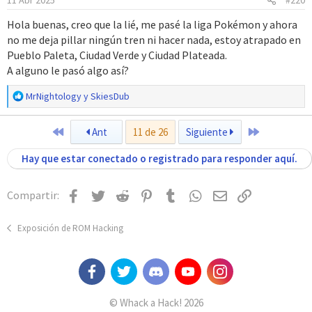
11 Abr 2025
#220
n
e
Hola buenas, creo que la lié, me pasé la liga Pokémon y ahora
s
no me deja pillar ningún tren ni hacer nada, estoy atrapado en
:
Pueblo Paleta, Ciudad Verde y Ciudad Plateada.
A alguno le pasó algo así?
R
MrNightology
y
SkiesDub
e
a
Primero
Último
Ant
11 de 26
Siguiente
c
c
Hay que estar conectado o registrado para responder aquí.
i
o
n
Facebook
Twitter
Reddit
Pinterest
Tumblr
WhatsApp
Email
Enlace
Compartir:
e
s
:
Exposición de ROM Hacking
© Whack a Hack! 2026