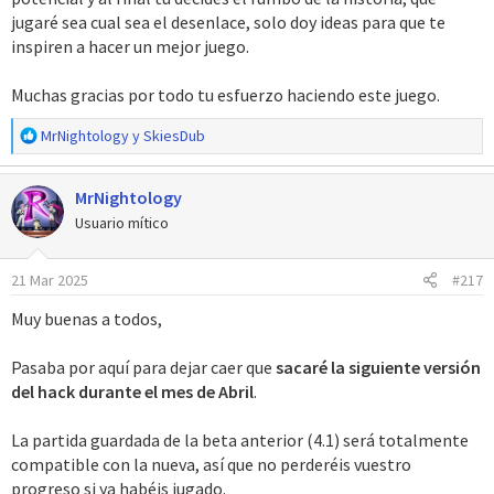
jugaré sea cual sea el desenlace, solo doy ideas para que te
inspiren a hacer un mejor juego.
Muchas gracias por todo tu esfuerzo haciendo este juego.
R
MrNightology
y
SkiesDub
e
a
MrNightology
c
c
Usuario mítico
i
o
21 Mar 2025
#217
n
e
Muy buenas a todos,
s
:
Pasaba por aquí para dejar caer que
sacaré la siguiente versión
del hack durante el mes de Abril
.
La partida guardada de la beta anterior (4.1) será totalmente
compatible con la nueva, así que no perderéis vuestro
progreso si ya habéis jugado.