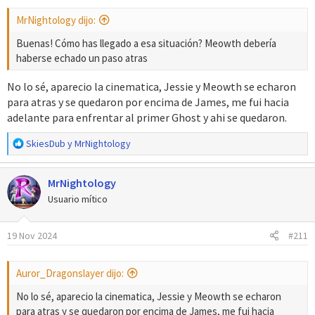
s
MrNightology dijo:
:
Buenas! Cómo has llegado a esa situación? Meowth debería
haberse echado un paso atras
No lo sé, aparecio la cinematica, Jessie y Meowth se echaron
para atras y se quedaron por encima de James, me fui hacia
adelante para enfrentar al primer Ghost y ahi se quedaron.
R
SkiesDub
y
MrNightology
e
a
MrNightology
c
c
Usuario mítico
i
o
19 Nov 2024
#211
n
e
s
Auror_Dragonslayer dijo:
:
No lo sé, aparecio la cinematica, Jessie y Meowth se echaron
para atras y se quedaron por encima de James, me fui hacia