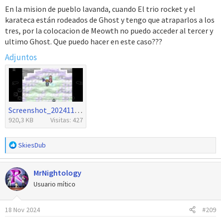
En la mision de pueblo lavanda, cuando El trio rocket y el
karateca están rodeados de Ghost y tengo que atraparlos a los
tres, por la colocacion de Meowth no puedo acceder al tercer y
ultimo Ghost. Que puedo hacer en este caso???
Adjuntos
Screenshot_20241118_114418_My Boy!.jpg
920,3 KB
Visitas: 427
R
SkiesDub
e
a
MrNightology
c
c
Usuario mítico
i
o
18 Nov 2024
#209
n
e