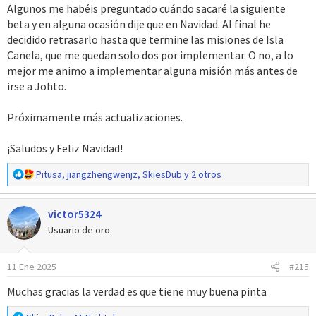
Algunos me habéis preguntado cuándo sacaré la siguiente
beta y en alguna ocasión dije que en Navidad. Al final he
decidido retrasarlo hasta que termine las misiones de Isla
Canela, que me quedan solo dos por implementar. O no, a lo
mejor me animo a implementar alguna misión más antes de
irse a Johto.
Próximamente más actualizaciones.
¡Saludos y Feliz Navidad!
R
Pitusa
,
jiangzhengwenjz
,
SkiesDub
y 2 otros
e
a
victor5324
c
c
Usuario de oro
i
o
11 Ene 2025
#215
n
e
Muchas gracias la verdad es que tiene muy buena pinta
s
: