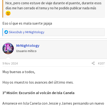
hice, pero como estuve de viaje durante el puente, durante esos
días me han cerrado el tema y no he podido publicar nada más
Eso sí que es mala suerte jajaja
R
SkiesDub
y
MrNightology
e
a
MrNightology
c
c
Usuario mítico
i
o
9 Nov 2024
#207
n
e
Muy buenas a todos,
s
:
Hoy os muestro los avances del último mes.
3ª Misión: Excursión al volcán de Isla Canela
Amanece en Isla Canela con Jessie y James pensando un nuevo