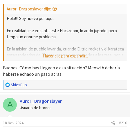
s
Auror_Dragonslayer dijo:
:
Hola!!! Soy nuevo por aqui.
En realidad, me encanta este Hackroom, lo ando jugndo, pero
tengo un enorme problema...
En la mision de pueblo lavanda, cuando El trio rocket y el karateca
están rodeados de Ghost y tengo que atraparlos a los tres, por la
Hacer clic para expandir...
colocacion de Meowth no puedo acceder al tercer y ultimo
Ghost. Que puedo hacer en este caso???
Buenas! Cómo has llegado a esa situación? Meowth debería
haberse echado un paso atras
R
SkiesDub
e
a
Auror_Dragonslayer
c
A
c
Usuario de bronce
i
o
18 Nov 2024
#210
n
e