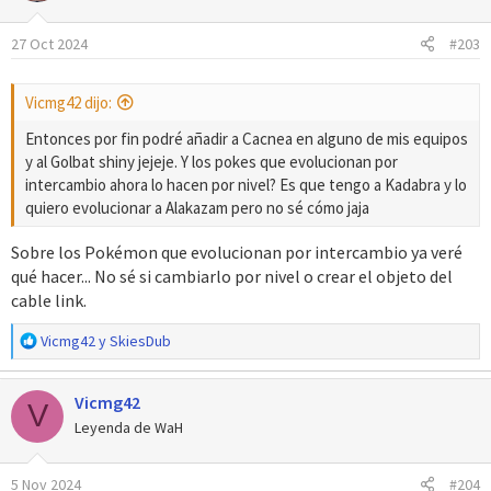
i
o
27 Oct 2024
#203
n
e
s
Vicmg42 dijo:
:
Entonces por fin podré añadir a Cacnea en alguno de mis equipos
y al Golbat shiny jejeje. Y los pokes que evolucionan por
intercambio ahora lo hacen por nivel? Es que tengo a Kadabra y lo
quiero evolucionar a Alakazam pero no sé cómo jaja
Sobre los Pokémon que evolucionan por intercambio ya veré
qué hacer... No sé si cambiarlo por nivel o crear el objeto del
cable link.
R
Vicmg42
y
SkiesDub
e
a
Vicmg42
c
V
c
Leyenda de WaH
i
o
5 Nov 2024
#204
n