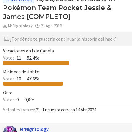
Pokémon Team Rocket Jessie &
James [COMPLETO]
A
F
MrNightology
23 Ago 2016
u
e
t
c
¿Por dónde te gustaría continuar la historia del hack?
o
h
r
a
Vacaciones en Isla Canela
d
Votos:
11
52,4%
e
i
Misiones de Johto
n
Votos:
10
47,6%
i
c
Otro
i
Votos:
0
0,0%
o
Votantes totales
21
Encuesta cerrada
14 Abr 2024
.
MrNightology