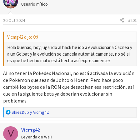
Usuario mítico
26 Oct 2024
#201
Vicmg42 dijo:
Hola buenas, hoy jugando al hack he ido a evolucionar a Cacnea y
a un Golbat y la evolución se cancela automáticamente, no sé si
es que he hecho mal o está hecho así expresamente?
Al no tener la Pokedex Nacional, no está activada la evolución
de Pokémon que sean de Johto o Hoenn. Pero hace poco
cambié los bytes de la ROM que desactivan esa restricción, así
que en la siguiente beta ya deberían evolucionar sin
problemas.
R
SkiesDub
y
Vicmg42
e
a
Vicmg42
c
V
c
Leyenda de WaH