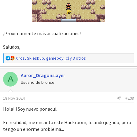
¡Próximamente más actualizaciones!
Saludos,
R
Xiros
,
SkiesDub
,
gameboy_cl
y 3 otros
e
a
Auror_Dragonslayer
c
A
c
Usuario de bronce
i
o
18 Nov 2024
#208
n
e
Hola!!! Soy nuevo por aqui.
s
:
En realidad, me encanta este Hackroom, lo ando jugndo, pero
tengo un enorme problema...