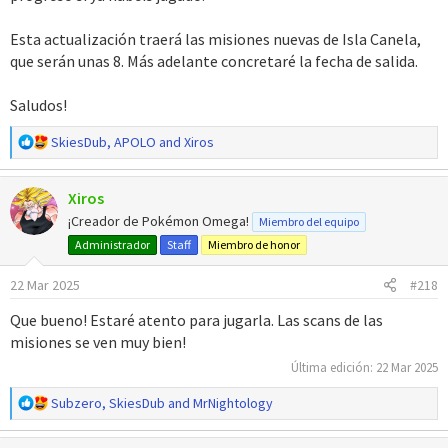
Esta actualización traerá las misiones nuevas de Isla Canela,
que serán unas 8. Más adelante concretaré la fecha de salida.
Saludos!
R
SkiesDub
,
APOLO
and
Xiros
e
a
Xiros
c
c
¡Creador de Pokémon Omega!
Miembro del equipo
i
Administrador
Staff
Miembro de honor
o
n
22 Mar 2025
#218
e
s
Que bueno! Estaré atento para jugarla. Las scans de las
:
misiones se ven muy bien!
Última edición:
22 Mar 2025
R
Subzero
,
SkiesDub
and
MrNightology
e
a