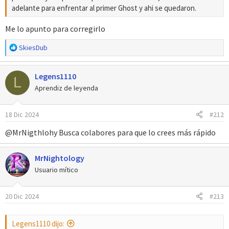
adelante para enfrentar al primer Ghost y ahi se quedaron.
Me lo apunto para corregirlo
R
SkiesDub
e
a
Legens1110
c
L
c
Aprendiz de leyenda
i
o
18 Dic 2024
#212
n
e
@MrNigthlohy Busca colabores para que lo crees más rápido
s
:
MrNightology
Usuario mítico
20 Dic 2024
#213
Legens1110 dijo: