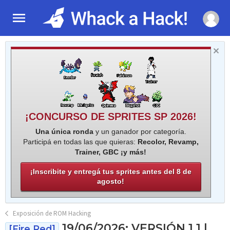
¡CONCURSO DE SPRITES SP 2026!
Una única ronda
y un ganador por categoría.
Participá en todas las que quieras:
Recolor, Revamp,
Trainer, GBC ¡y más!
¡Inscribite y entregá tus sprites antes del 8 de
agosto!
Exposición de ROM Hacking
19/06/2026: VERSIÓN 1.1 |
[Fire Red]