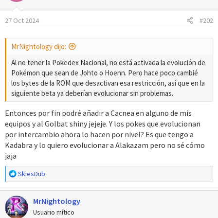
i
o
27 Oct 2024
#202
n
e
s
MrNightology dijo:
:
Al no tener la Pokedex Nacional, no está activada la evolución de
Pokémon que sean de Johto o Hoenn. Pero hace poco cambié
los bytes de la ROM que desactivan esa restricción, así que en la
siguiente beta ya deberían evolucionar sin problemas.
Entonces por fin podré añadir a Cacnea en alguno de mis
equipos y al Golbat shiny jejeje. Y los pokes que evolucionan
por intercambio ahora lo hacen por nivel? Es que tengo a
Kadabra y lo quiero evolucionar a Alakazam pero no sé cómo
jaja
R
SkiesDub
e
a
MrNightology
c
c
Usuario mítico