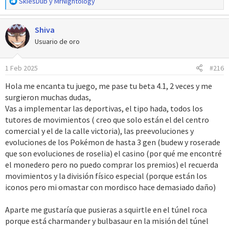
R
SkiesDub
y
MrNightology
e
a
Shiva
c
c
Usuario de oro
i
o
1 Feb 2025
#216
n
e
Hola me encanta tu juego, me pase tu beta 4.1, 2 veces y me
s
surgieron muchas dudas,
:
Vas a implementar las deportivas, el tipo hada, todos los
tutores de movimientos ( creo que solo están el del centro
comercial y el de la calle victoria), las preevoluciones y
evoluciones de los Pokémon de hasta 3 gen (budew y roserade
que son evoluciones de roselia) el casino (por qué me encontré
el monedero pero no puedo comprar los premios) el recuerda
movimientos y la división físico especial (porque están los
iconos pero mi omastar con mordisco hace demasiado daño)
Aparte me gustaría que pusieras a squirtle en el túnel roca
porque está charmander y bulbasaur en la misión del túnel