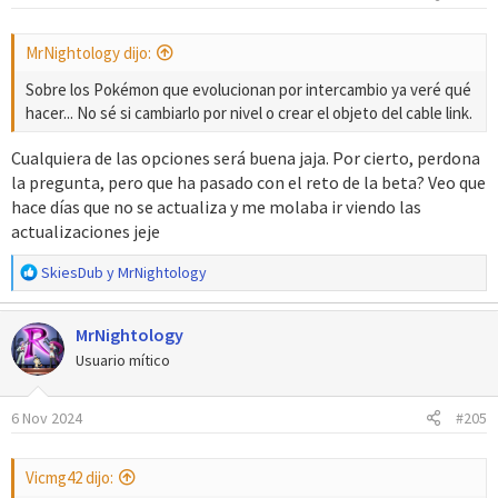
e
s
MrNightology dijo:
:
Sobre los Pokémon que evolucionan por intercambio ya veré qué
hacer... No sé si cambiarlo por nivel o crear el objeto del cable link.
Cualquiera de las opciones será buena jaja. Por cierto, perdona
la pregunta, pero que ha pasado con el reto de la beta? Veo que
hace días que no se actualiza y me molaba ir viendo las
actualizaciones jeje
R
SkiesDub
y
MrNightology
e
a
MrNightology
c
c
Usuario mítico
i
o
6 Nov 2024
#205
n
e
s
Vicmg42 dijo:
: