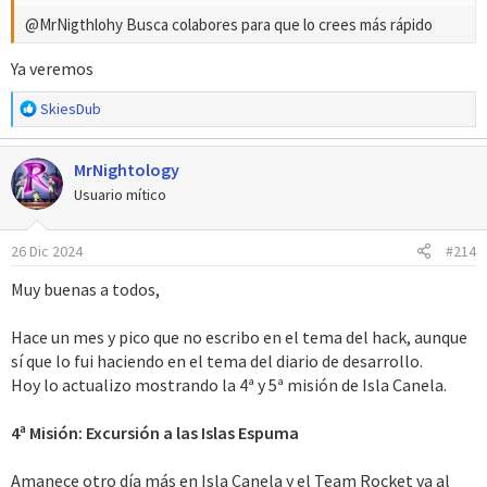
@MrNigthlohy Busca colabores para que lo crees más rápido
Ya veremos
R
SkiesDub
e
a
MrNightology
c
c
Usuario mítico
i
o
26 Dic 2024
#214
n
e
Muy buenas a todos,
s
:
Hace un mes y pico que no escribo en el tema del hack, aunque
sí que lo fui haciendo en el tema del diario de desarrollo.
Hoy lo actualizo mostrando la 4ª y 5ª misión de Isla Canela.
4ª Misión: Excursión a las Islas Espuma
Amanece otro día más en Isla Canela y el Team Rocket va al