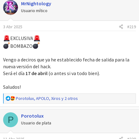
MrNightology
c
c
Usuario mítico
i
o
3 Abr 2025
#219
n
e
EXCLUSIVA
s
:
BOMBAZO
Vengo a deciros que ya he establecido fecha de salida para la
nueva versión del hack.
Será el día
17 de abril
(o antes si va todo bien).
Saludos!
R
Porotolux
,
APOLO
,
Xiros
y 2 otros
e
a
Porotolux
c
P
c
Usuario de plata
i
o