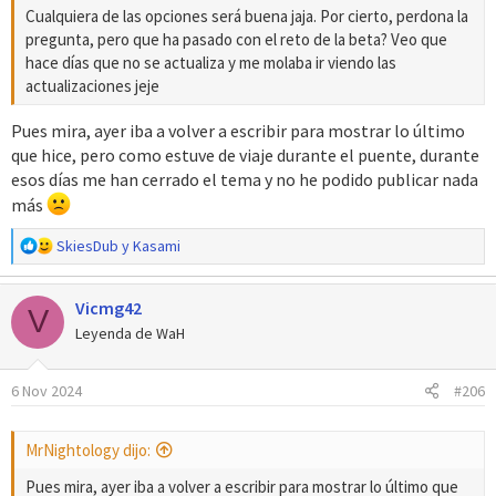
Cualquiera de las opciones será buena jaja. Por cierto, perdona la
pregunta, pero que ha pasado con el reto de la beta? Veo que
hace días que no se actualiza y me molaba ir viendo las
actualizaciones jeje
Pues mira, ayer iba a volver a escribir para mostrar lo último
que hice, pero como estuve de viaje durante el puente, durante
esos días me han cerrado el tema y no he podido publicar nada
más
R
SkiesDub
y
Kasami
e
a
Vicmg42
c
V
c
Leyenda de WaH
i
o
6 Nov 2024
#206
n
e
s
MrNightology dijo:
:
Pues mira, ayer iba a volver a escribir para mostrar lo último que