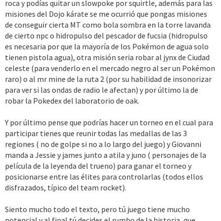
roca y podías quitar un slowpoke por squirtle, además para las
misiones del Dojo kárate se me ocurrió que pongas misiones
de conseguir cierta MT como bola sombra en la torre lavanda
de cierto npc o hidropulso del pescador de fucsia (hidropulso
es necesaria por que la mayoría de los Pokémon de agua solo
tienen pistola agua), otra misión seria robar al jynx de Ciudad
celeste (para venderlo en el mercado negro al ser un Pokémon
raro) o al mr mine de la ruta 2 (por su habilidad de insonorizar
para ver si las ondas de radio le afectan) y por último la de
robar la Pokedex del laboratorio de oak.
Y por último pense que podrías hacer un torneo en el cual para
participar tienes que reunir todas las medallas de las 3
regiones ( no de golpe si no a lo largo del juego) y Giovanni
manda a Jessie y james junto a atila y juno ( personajes de la
película de la leyenda del trueno) para ganar el torneo y
posicionarse entre las élites para controlarlas (todos ellos
disfrazados, típico del team rocket).
Siento mucho todo el texto, pero tú juego tiene mucho
potencial y al final tú decides el rumbo de la historia, que