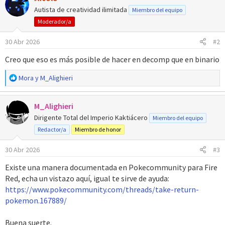
Autista de creatividad ilimitada
Miembro del equipo
Moderador/a
30 Abr 2026
#2
Creo que eso es más posible de hacer en decomp que en binario
R
Mora
y
M_Alighieri
e
a
M_Alighieri
c
c
Dirigente Total del Imperio Kaktiácero
Miembro del equipo
i
Redactor/a
Miembro de honor
o
n
30 Abr 2026
#3
e
s
Existe una manera documentada en Pokecommunity para Fire
:
Red, echa un vistazo aquí, igual te sirve de ayuda:
https://www.pokecommunity.com/threads/take-return-
pokemon.167889/
Buena suerte.