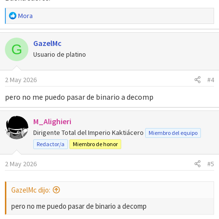
R
Mora
e
a
GazelMc
c
G
c
Usuario de platino
i
o
2 May 2026
#4
n
e
pero no me puedo pasar de binario a decomp
s
:
M_Alighieri
Dirigente Total del Imperio Kaktiácero
Miembro del equipo
Redactor/a
Miembro de honor
2 May 2026
#5
GazelMc dijo:
pero no me puedo pasar de binario a decomp