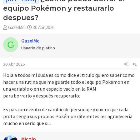
equipo Pokémon y restaurarlo
despues?
A
F
GazelMc
30 Abr 2026
u
e
t
c
GazelMc
G
o
h
Usuario de platino
r
a
d
30 Abr 2026
#1
e
i
Hola a todos mi duda es como dice el titulo quiero saber como
n
hacer una rutina que me guarde todo el equipo Pokémon en
i
una variable o en un espacio vacío en la RAM
c
para borrarlo y después recuperarlo.
i
o
Es para un evento de cambio de personaje y quiero que cada
prota tenga sus propios Pokémon diferentes les agradecería
mucho en serio que si...
Micolo