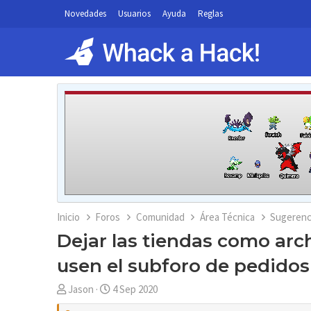
Novedades
Usuarios
Ayuda
Reglas
Inicio
Foros
Comunidad
Área Técnica
Sugerenc
Dejar las tiendas como arc
usen el subforo de pedidos
A
F
Jason
4 Sep 2020
u
e