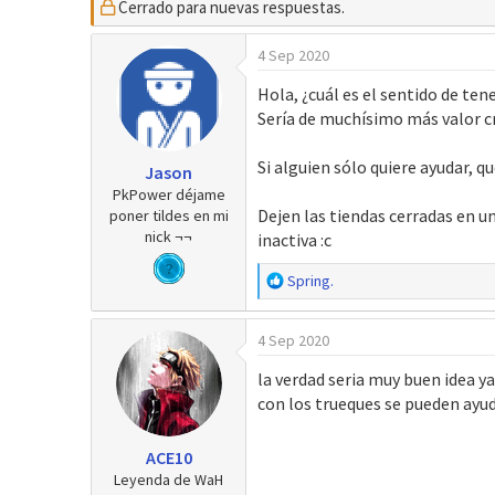
Cerrado para nuevas respuestas.
t
c
o
h
4 Sep 2020
r
a
d
Hola, ¿cuál es el sentido de te
e
Sería de muchísimo más valor cr
i
n
Si alguien sólo quiere ayudar, q
Jason
i
PkPower déjame
c
Dejen las tiendas cerradas en 
poner tildes en mi
i
nick ¬¬
inactiva :c
o
R
Spring.
e
a
4 Sep 2020
c
c
la verdad seria muy buen idea y
i
con los trueques se pueden ayud
o
n
e
ACE10
s
Leyenda de WaH
: