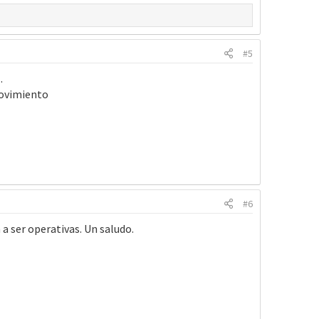
#5
.
movimiento
#6
a ser operativas. Un saludo.