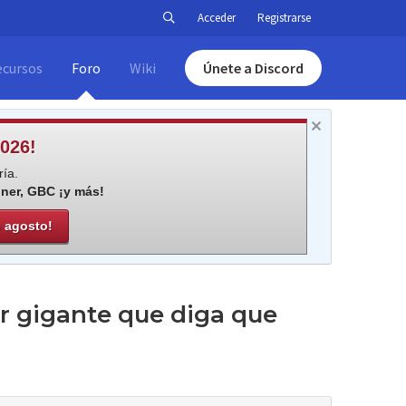
Acceder
Registrarse
ecursos
Foro
Wiki
Únete a Discord
026!
ía.
iner, GBC ¡y más!
e agosto!
er gigante que diga que