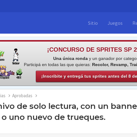
Sitio
Juegos
R
¡CONCURSO DE SPRITES SP 2
Una única ronda
y un ganador por categor
Participá en todas las que quieras:
Recolor, Revamp, Tra
¡Inscribite y entregá tus sprites antes del 8 d
ias
Aprobadas
hivo de solo lectura, con un bann
 o uno nuevo de trueques.