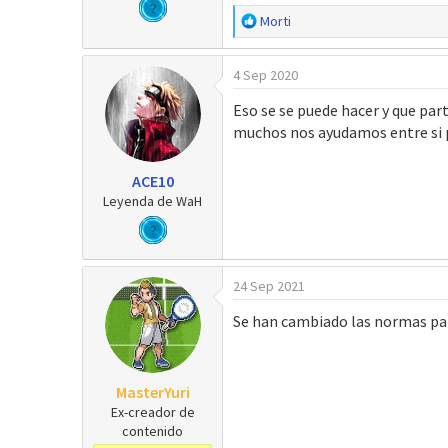
R
Morti
e
a
4 Sep 2020
c
c
Eso se se puede hacer y que par
i
muchos nos ayudamos entre si p
o
n
e
ACE10
s
Leyenda de WaH
:
24 Sep 2021
Se han cambiado las normas para
MasterYuri
Ex-creador de
contenido