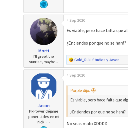
4 Sep 2020
Es viable, pero hace falta que 
¿Entiendes por que no se hará?
Morti
I'll greet the
R
Gold_Ruki.Studios
y
Jason
sunrise, maybe...
e
a
4 Sep 2020
c
c
i
Purple dijo:
o
n
Es viable, pero hace falta que al
e
Jason
s
PkPower déjame
¿Entiendes por que no se hará?
:
poner tildes en mi
nick ¬¬
No seas malo XDDDD