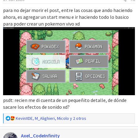
e
para no dejar morir el post, entre las cosas que ando haciendo
s
ahora, es agregar un start menu e ir haciendo todo lo basico
:
para poder crear un pokemon vivo xd
psdt: recien me di cuenta de un pequeñito detalle, de dónde
sacare los efectos de sonido xd?
R
KevinXDE
,
M_Alighieri
,
Micolo
y 2 otros
e
a
Axel_CodeInfinity
c