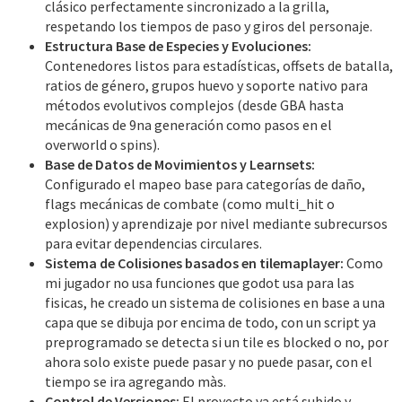
clásico perfectamente sincronizado a la grilla,
respetando los tiempos de paso y giros del personaje.
Estructura Base de Especies y Evoluciones:
Contenedores listos para estadísticas, offsets de batalla,
ratios de género, grupos huevo y soporte nativo para
métodos evolutivos complejos (desde GBA hasta
mecánicas de 9na generación como pasos en el
overworld o spins).
Base de Datos de Movimientos y Learnsets:
Configurado el mapeo base para categorías de daño,
flags mecánicas de combate (como multi_hit o
explosion) y aprendizaje por nivel mediante subrecursos
para evitar dependencias circulares.
Sistema de Colisiones basados en tilemaplayer:
Como
mi jugador no usa funciones que godot usa para las
fisicas, he creado un sistema de colisiones en base a una
capa que se dibuja por encima de todo, con un script ya
preprogramado se detecta si un tile es blocked o no, por
ahora solo existe puede pasar y no puede pasar, con el
tiempo se ira agregando màs.
Control de Versiones:
El proyecto ya está subido y