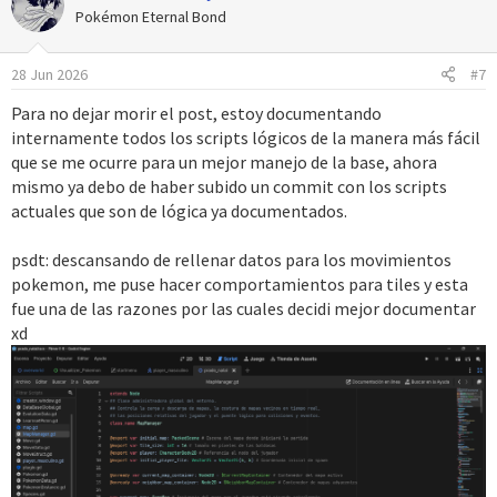
c
Pokémon Eternal Bond
i
o
28 Jun 2026
#7
n
e
Para no dejar morir el post, estoy documentando
s
internamente todos los scripts lógicos de la manera más fácil
:
que se me ocurre para un mejor manejo de la base, ahora
mismo ya debo de haber subido un commit con los scripts
actuales que son de lógica ya documentados.
psdt: descansando de rellenar datos para los movimientos
pokemon, me puse hacer comportamientos para tiles y esta
fue una de las razones por las cuales decidi mejor documentar
xd