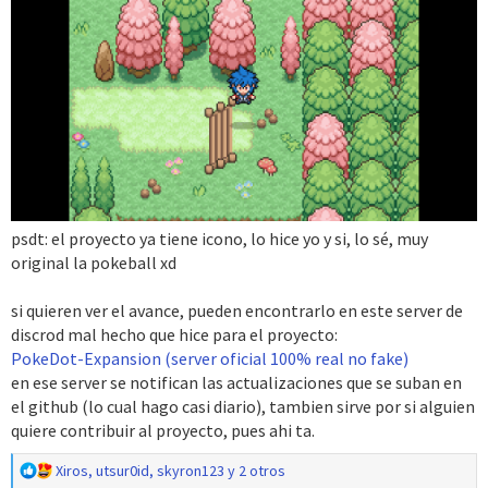
psdt: el proyecto ya tiene icono, lo hice yo y si, lo sé, muy
original la pokeball xd
si quieren ver el avance, pueden encontrarlo en este server de
discrod mal hecho que hice para el proyecto:
PokeDot-Expansion (server oficial 100% real no fake)
en ese server se notifican las actualizaciones que se suban en
el github (lo cual hago casi diario), tambien sirve por si alguien
quiere contribuir al proyecto, pues ahi ta.
R
Xiros
,
utsur0id
,
skyron123
y 2 otros