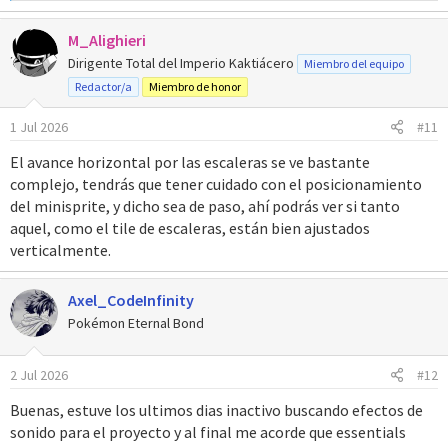
e
a
M_Alighieri
c
c
Dirigente Total del Imperio Kaktiácero
Miembro del equipo
i
Redactor/a
Miembro de honor
o
n
1 Jul 2026
#11
e
s
El avance horizontal por las escaleras se ve bastante
:
complejo, tendrás que tener cuidado con el posicionamiento
del minisprite, y dicho sea de paso, ahí podrás ver si tanto
aquel, como el tile de escaleras, están bien ajustados
verticalmente.
Axel_CodeInfinity
Pokémon Eternal Bond
2 Jul 2026
#12
Buenas, estuve los ultimos dias inactivo buscando efectos de
sonido para el proyecto y al final me acorde que essentials