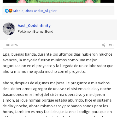
R
Micolo
,
Xiros
and
M_Alighieri
e
a
Axel_CodeInfinity
c
c
Pokémon Eternal Bond
i
o
5 Jul 2026
#13
n
e
Epa, buenas banda, durante los ultimos dias hubieron muchos
s
avances, la mayoria fueron minimos como una mejor
:
organizacion en el proyecto y la llegada de un colaborador que
ahora mismo me ayuda mucho con el proyecto.
ahora, despues de algunas mejoras, le pregunte a mis webos
de si deberiamos agregar de una vez el sistema de dia y noche
basandonos en el reloj del sistema operativo y me dijeron
simon, asi que nomas porque estaba aburrido, hice el sistema
de dia y noche, ahora mismo estoy probando tonos para las
horas, tambien es muy facil de ajusta en el codigo para que en