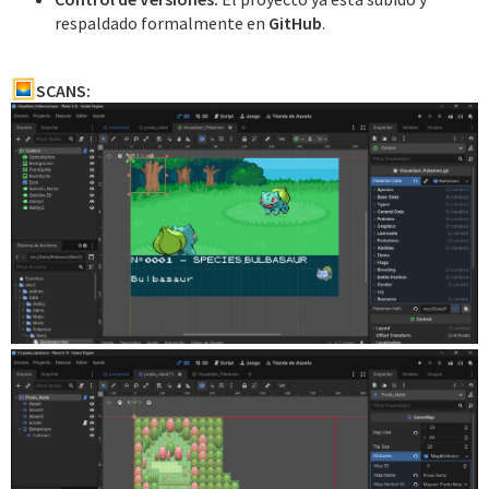
respaldado formalmente en
GitHub
.
SCANS: