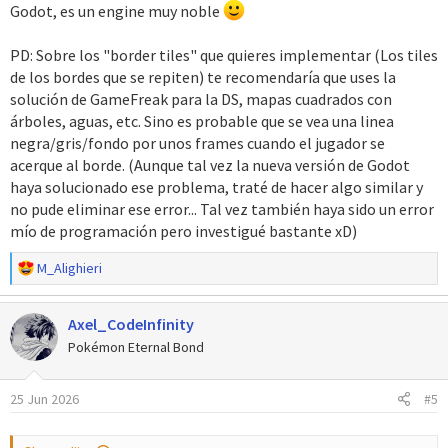
Godot, es un engine muy noble
PD: Sobre los "border tiles" que quieres implementar (Los tiles
de los bordes que se repiten) te recomendaría que uses la
solución de GameFreak para la DS, mapas cuadrados con
árboles, aguas, etc. Sino es probable que se vea una linea
negra/gris/fondo por unos frames cuando el jugador se
acerque al borde. (Aunque tal vez la nueva versión de Godot
haya solucionado ese problema, traté de hacer algo similar y
no pude eliminar ese error... Tal vez también haya sido un error
mío de programación pero investigué bastante xD)
R
M_Alighieri
e
a
Axel_CodeInfinity
c
c
Pokémon Eternal Bond
i
o
25 Jun 2026
#5
n
e
s