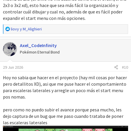
2x3 o 3x2 xd), esto hace que sea más fácil la organización y
controlar cuál dibujar y cual no, además de que es fácil poder
expandir el start menu con más opciones.
R
liovy
y
M_Alighieri
e
a
Axel_CodeInfinity
c
c
Pokémon Eternal Bond
i
o
29 Jun 2026
#10
n
e
Hoy no sabia que hacer en el proyecto (hay mil cosas por hacer
s
pero detallitos XD), asi que me puse hacer el comportamiento
:
para escaleras laterales y arregle un poco más el start menu
pos nomas.
pero como no puedo subir el avance porque pesa mucho, les
dejo captura de un bug que me paso cuando trataba de poner
las escaleras laterales