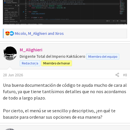
R
Micolo
,
M_Alighieri
and
Xiros
e
a
M_Alighieri
c
c
Dirigente Total del Imperio Kaktiácero
Miembro del equipo
i
Redactor/a
Miembro de honor
o
n
28 Jun 2026
#8
e
s
Una buena documentación de código te ayuda mucho de cara al
:
futuro, ya que tiene tantísimos detalles que no nos acordamos
de todo a largo plazo.
Por cierto, el menú se ve sencillo y descriptivo, ¿en qué te
basaste para ordenar sus opciones de esa manera?