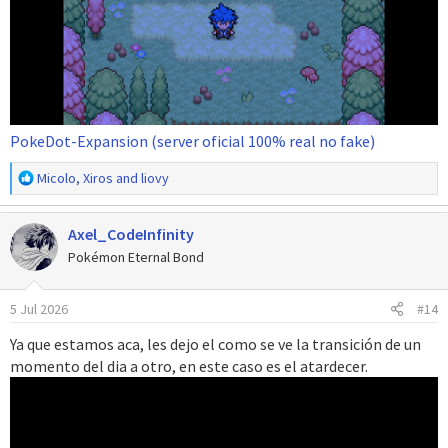
PokeDot-Expansion (server oficial 100% real no fake)
R
Micolo
,
Xiros
and
liovy
e
a
Axel_CodeInfinity
c
c
Pokémon Eternal Bond
i
o
5 Jul 2026
#14
n
e
Ya que estamos aca, les dejo el como se ve la transición de un
s
momento del dia a otro, en este caso es el atardecer.
: