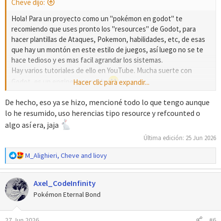
Cheve dijo:
:
Hola! Para un proyecto como un "pokémon en godot" te
recomiendo que uses pronto los "resources" de Godot, para
hacer plantillas de Ataques, Pokemon, habilidades, etc, de esas
que hay un montón en este estilo de juegos, así luego no se te
hace tedioso y es mas facil agrandar los sistemas.
Hay varios tutoriales de ello en YouTube. Mucha suerte con
Godot, es un engine muy noble
Hacer clic para expandir...
De hecho, eso ya se hizo, mencioné todo lo que tengo aunque
PD: Sobre los "border tiles" que quieres implementar (Los tiles
lo he resumido, uso herencias tipo resource y refcounted o
de los bordes que se repiten) te recomendaría que uses la
solución de GameFreak para la DS, mapas cuadrados con árboles,
algo así era, jaja
aguas, etc. Sino es probable que se vea una linea
Última edición:
25 Jun 2026
negra/gris/fondo por unos frames cuando el jugador se acerque
al borde. (Aunque tal vez la nueva versión de Godot haya
R
M_Alighieri
,
Cheve
and
liovy
e
solucionado ese problema, traté de hacer algo similar y no pude
a
eliminar ese error... Tal vez también haya sido un error mío de
Axel_CodeInfinity
c
programación pero investigué bastante xD)
c
Pokémon Eternal Bond
i
o
27 Jun 2026
#6
n