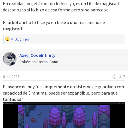
En realidad, no, el árbol no lo hice yo, es un tile de magiscarf,
desconozco si lo hizo de esa forma pero si se parece xd
El árbol ancho lo hice yo en base a uno más ancho de
magiscarf
R
M_Alighieri
e
a
Axel_CodeInfinity
c
c
Pokémon Eternal Bond
i
o
6 Jul 2026
#17
n
e
El avance de hoy fue simplemente un sistema de guardado con
s
capacidad de 3 ranuras, puede ser expandible, pero para que
:
tantas xd?