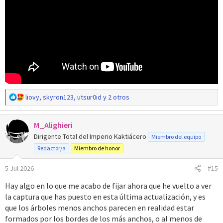
R
liovy
,
skyron123
,
utsur0id
y 2 otros
e
a
M_Alighieri
c
c
Dirigente Total del Imperio Kaktiácero
Miembro del equipo
i
Redactor/a
Miembro de honor
o
n
5 Jul 2026
#15
e
s
Hay algo en lo que me acabo de fijar ahora que he vuelto a ver
:
la captura que has puesto en esta última actualización, y es
que los árboles menos anchos parecen en realidad estar
formados por los bordes de los más anchos, o al menos de