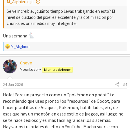
M_Alighieri dijo:
Se ve increíble, ¿cuánto tiempo llevas trabajando en esto? El
nivel de cuidado del pixel es excelente y la optimización por
chunks es una medida muy inteligente.
Una semana
R
M_Alighieri
e
a
Cheve
c
c
MoonLover~
Miembro de honor
i
o
24 Jun 2026
#4
n
e
Hola! Para un proyecto como un "pokémon en godot" te
s
recomiendo que uses pronto los "resources" de Godot, para
:
hacer plantillas de Ataques, Pokemon, habilidades, etc, de
esas que hay un montón en este estilo de juegos, así luego no
se te hace tedioso y es mas facil agrandar los sistemas.
Hay varios tutoriales de ello en YouTube. Mucha suerte con