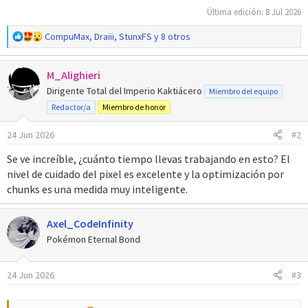
Última edición:
8 Jul 2026
R
CompuMax
,
Draiii
,
StunxFS
y 8 otros
e
a
M_Alighieri
c
c
Dirigente Total del Imperio Kaktiácero
Miembro del equipo
i
Redactor/a
Miembro de honor
o
n
24 Jun 2026
#2
e
s
Se ve increíble, ¿cuánto tiempo llevas trabajando en esto? El
:
nivel de cuidado del pixel es excelente y la optimización por
chunks es una medida muy inteligente.
Axel_CodeInfinity
Pokémon Eternal Bond
24 Jun 2026
#3