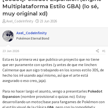
Multiplataforma Estilo GBA) (lo sé,
muy original xd)
A
F
Axel_CodeInfinity
23 Jun 2026
u
e
t
c
Axel_CodeInfinity
o
h
Pokémon Eternal Bond
r
a
d
23 Jun 2026
#1
e
i
Esta es la primera vez que publico un proyecto que no tiene
n
que ver puramente con sprites (y antes de que me linchen:
i
Calmense que aun sigo trabajando en los iconos estilo 3DS, de
c
hecho los iré usando aquí mismo, así que el arte está
i
asegurado o eso creo, jaja).
o
Para no hacer largo el asunto, vengo a presentarles
Pokedot
Expansion
(nombre provisional o quizas no). Estoy
desarrollando un motor/base para fangames de Pokémon con
el estilo visual de la clásica
GBA
, pero con la comodidad y