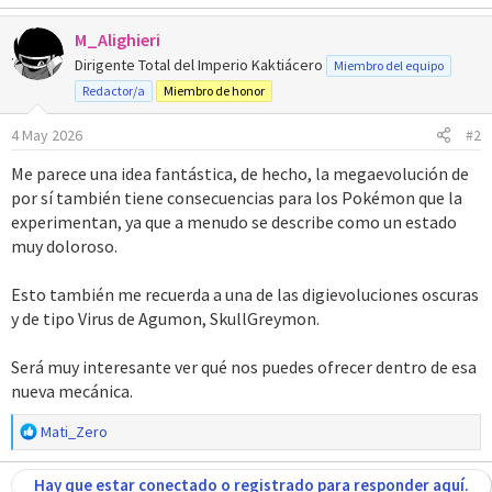
a
M_Alighieri
c
c
Dirigente Total del Imperio Kaktiácero
Miembro del equipo
i
Redactor/a
Miembro de honor
o
n
4 May 2026
#2
e
s
Me parece una idea fantástica, de hecho, la megaevolución de
:
por sí también tiene consecuencias para los Pokémon que la
experimentan, ya que a menudo se describe como un estado
muy doloroso.
Esto también me recuerda a una de las digievoluciones oscuras
y de tipo Virus de Agumon, SkullGreymon.
Será muy interesante ver qué nos puedes ofrecer dentro de esa
nueva mecánica.
R
Mati_Zero
e
a
Hay que estar conectado o registrado para responder aquí.