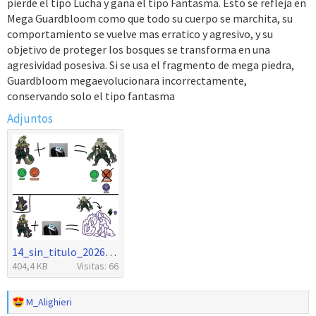
pierde el tipo Lucha y gana el tipo Fantasma. Esto se refleja en
Mega Guardbloom como que todo su cuerpo se marchita, su
comportamiento se vuelve mas erratico y agresivo, y su
objetivo de proteger los bosques se transforma en una
agresividad posesiva. Si se usa el fragmento de mega piedra,
Guardbloom megaevolucionara incorrectamente,
conservando solo el tipo fantasma
Adjuntos
14_sin_titulo_20260503012212.png
404,4 KB
Visitas: 66
R
M_Alighieri
e