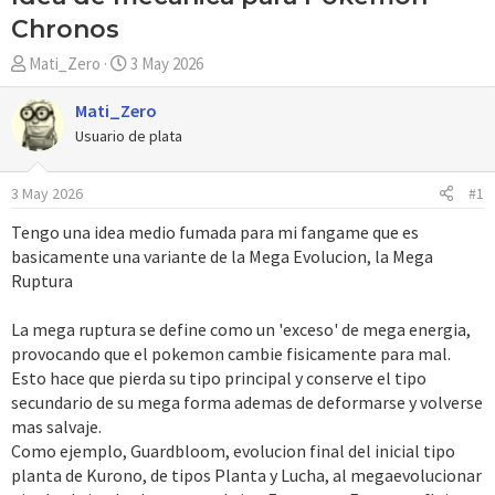
Chronos
A
F
Mati_Zero
3 May 2026
u
e
t
c
Mati_Zero
o
h
Usuario de plata
r
a
d
3 May 2026
#1
e
i
Tengo una idea medio fumada para mi fangame que es
n
basicamente una variante de la Mega Evolucion, la Mega
i
Ruptura
c
i
La mega ruptura se define como un 'exceso' de mega energia,
o
provocando que el pokemon cambie fisicamente para mal.
Esto hace que pierda su tipo principal y conserve el tipo
secundario de su mega forma ademas de deformarse y volverse
mas salvaje.
Como ejemplo, Guardbloom, evolucion final del inicial tipo
planta de Kurono, de tipos Planta y Lucha, al megaevolucionar