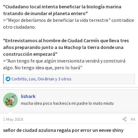
s
"Ciudadano local intenta beneficiar la biología marina
:
tratando de inundar el planeta entero"
>"Mejor deberíamos de beneficiar la vida terrestre" contradice
otro ciudadano.
"Entrevistamos al hombre de Ciudad Carmín que lleva tres
años preparando junto a su Machop la tierra donde una
construcción empezará"
>"Aun tengo fe que algún inversionista vendrá y construirá
algo. No tengo idea que, pero lo hará"
R
Corbitto
,
Lon
,
Oni-Brian
y 3 otros
e
a
lishark
c
c
mucha idea poco hackeo/a mi padre lo mato miutu
i
o
1 May 2018
#4
n
e
señor de ciudad azulona regala por error un eevee shiny
s
: