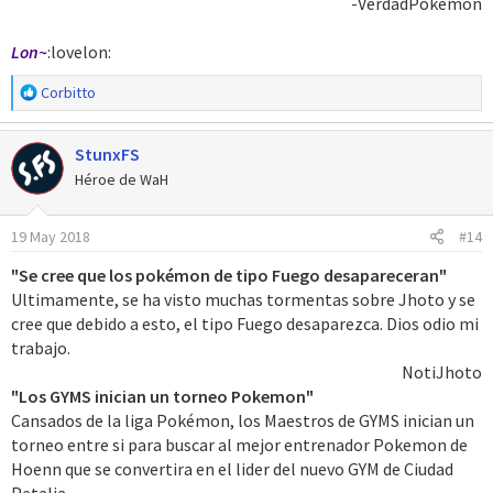
-VerdadPokémon​
Lon~
:lovelon:
R
Corbitto
e
a
StunxFS
c
c
Héroe de WaH
i
o
19 May 2018
#14
n
e
"Se cree que los pokémon de tipo Fuego desapareceran"
s
Ultimamente, se ha visto muchas tormentas sobre Jhoto y se
:
cree que debido a esto, el tipo Fuego desaparezca. Dios odio mi
trabajo.
NotiJhoto​
"Los GYMS inician un torneo Pokemon"
Cansados de la liga Pokémon, los Maestros de GYMS inician un
torneo entre si para buscar al mejor entrenador Pokemon de
Hoenn que se convertira en el lider del nuevo GYM de Ciudad