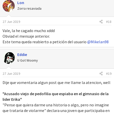
Lon
c
c
Zorra resaviada
i
o
27 Jun 2019
#18
n
e
Vale, la he cagado mucho xddd
s
Obviad el mensaje anterior.
:
Este tema queda reabierto a petición del usuario
@Mikelan98
Eddie
U Got Woomy
27 Jun 2019
#19
Dije que vomentaria algun post que me llame la atencion, well
"Acusado viejo de pedofilia que espiaba en el gimnasio de la
lider Erika"
"Pense que quiera darme una historia o algo, pero no imagine
que trataria de violarme" declara una joven que participaba en