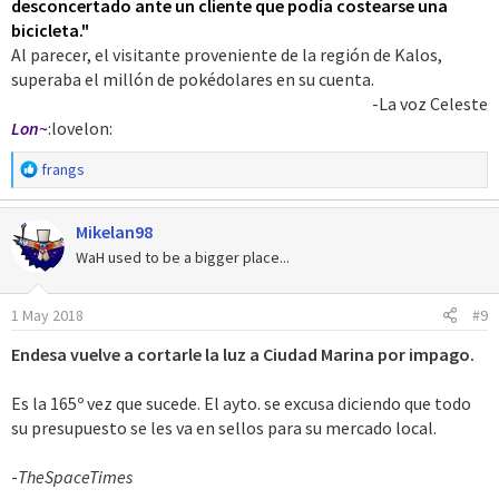
desconcertado ante un cliente que podía costearse una
bicicleta."
Al parecer, el visitante proveniente de la región de Kalos,
superaba el millón de pokédolares en su cuenta.
-La voz Celeste​
Lon~
:lovelon:
R
frangs
e
a
Mikelan98
c
c
WaH used to be a bigger place...
i
o
1 May 2018
#9
n
e
Endesa vuelve a cortarle la luz a Ciudad Marina por impago.
s
:
Es la 165º vez que sucede. El ayto. se excusa diciendo que todo
su presupuesto se les va en sellos para su mercado local.
-
TheSpaceTimes