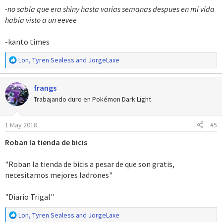
-no sabia que era shiny hasta varias semanas despues en mi vida
habia visto a un eevee
-kanto times
R
Lon
,
Tyren Sealess
and
JorgeLaxe
e
a
frangs
c
c
Trabajando duro en Pokémon Dark Light
i
o
1 May 2018
#5
n
e
Roban la tienda de bicis
s
:
"Roban la tienda de bicis a pesar de que son gratis,
necesitamos mejores ladrones"
"Diario Trigal"
R
Lon
,
Tyren Sealess
and
JorgeLaxe