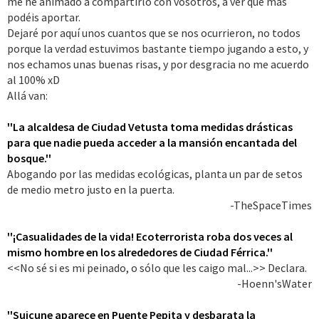
me he animado a compartirlo con vosotros, a ver qué más
podéis aportar.
Dejaré por aquí unos cuantos que se nos ocurrieron, no todos
porque la verdad estuvimos bastante tiempo jugando a esto, y
nos echamos unas buenas risas, y por desgracia no me acuerdo
al 100% xD
Allá van:
''La alcaldesa de Ciudad Vetusta toma medidas drásticas
para que nadie pueda acceder a la mansión encantada del
bosque.''
Abogando por las medidas ecológicas, planta un par de setos
de medio metro justo en la puerta.
-TheSpaceTimes​
''¡Casualidades de la vida! Ecoterrorista roba dos veces al
mismo hombre en los alrededores de Ciudad Férrica.''
<<No sé si es mi peinado, o sólo que les caigo mal...>> Declara.
-Hoenn'sWater​
''Suicune aparece en Puente Pepita y desbarata la