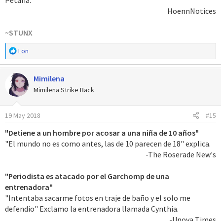
Petalia.
HoennNotices​
~STUNX
R
Lon
e
a
Mimilena
c
c
Mimilena Strike Back
i
o
19 May 2018
#15
n
e
"Detiene a un hombre por acosar a una niña de 10 años"
s
"El mundo no es como antes, las de 10 parecen de 18" explica.
:
-The Roserade New's​
"Periodista es atacado por el Garchomp de una
entrenadora"
"Intentaba sacarme fotos en traje de baño y el solo me
defendio" Exclamo la entrenadora llamada Cynthia.
-Unova Times​