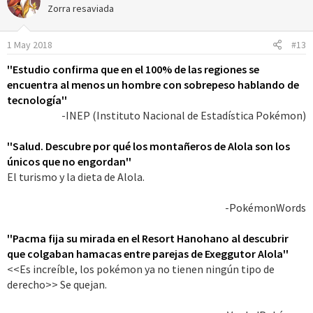
c
Zorra resaviada
i
o
1 May 2018
#13
n
e
''Estudio confirma que en el 100% de las regiones se
s
encuentra al menos un hombre con sobrepeso hablando de
:
tecnología''
-INEP (Instituto Nacional de Estadística Pokémon)​
''Salud. Descubre por qué los montañeros de Alola son los
únicos que no engordan''
El turismo y la dieta de Alola.
-PokémonWords​
''Pacma fija su mirada en el Resort Hanohano al descubrir
que colgaban hamacas entre parejas de Exeggutor Alola''
<<Es increíble, los pokémon ya no tienen ningún tipo de
derecho>> Se quejan.