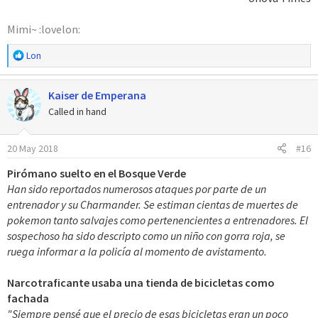
Mimi~ :lovelon:
R
Lon
e
a
Kaiser de Emperana
c
c
Called in hand
i
o
20 May 2018
#16
n
e
Pirómano suelto en el Bosque Verde
s
Han sido reportados numerosos ataques por parte de un
:
entrenador y su Charmander. Se estiman cientas de muertes de
pokemon tanto salvajes como pertenencientes a entrenadores. El
sospechoso ha sido descripto como un niño con gorra roja, se
ruega informar a la policía al momento de avistamento.
Narcotraficante usaba una tienda de bicicletas como
fachada
"Siempre pensé que el precio de esas bicicletas eran un poco