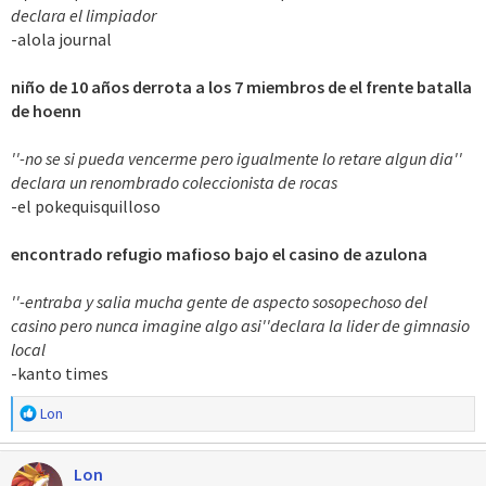
declara el limpiador
-alola journal
niño de 10 años derrota a los 7 miembros de el frente batalla
de hoenn
''-no se si pueda vencerme pero igualmente lo retare algun dia''
declara un renombrado coleccionista de rocas
-el pokequisquilloso
encontrado refugio mafioso bajo el casino de azulona
''-entraba y salia mucha gente de aspecto sosopechoso del
casino pero nunca imagine algo asi''declara la lider de gimnasio
local
-kanto times
R
Lon
e
a
Lon
c