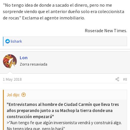
"No tengo idea de donde a sacado el dinero, pero no me
sorprende viendo que el anterior dueño solo era coleccionista
de rocas" Exclama el agente inmobiliario.
Roserade New Times.​
R
lishark
e
a
Lon
c
c
Zorra resaviada
i
o
1 May 2018
#8
n
e
s
Jol dijo:
:
"Entrevistamos al hombre de Ciudad Carmín que lleva tres
años preparando junto a su Machop la tierra donde una
construcción empezará"
>"Aun tengo fe que algún inversionista vendrá y construirá algo.
No tengo idea que, pero lo hará"