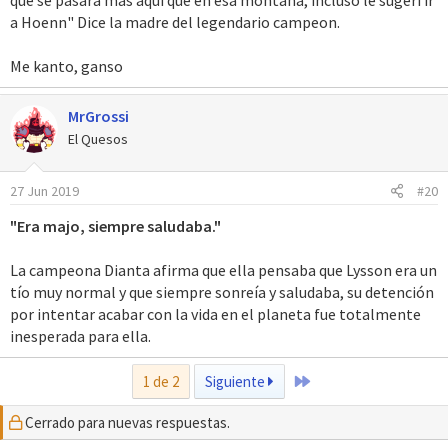
que se pasara mas aqui que en esa montaña, incluso le sugeri ir
a Hoenn" Dice la madre del legendario campeon.
Me kanto, ganso
MrGrossi
El Quesos
27 Jun 2019
#20
"Era majo, siempre saludaba."
La campeona Dianta afirma que ella pensaba que Lysson era un
tío muy normal y que siempre sonreía y saludaba, su detención
por intentar acabar con la vida en el planeta fue totalmente
inesperada para ella.
Último
1 de 2
Siguiente
Cerrado para nuevas respuestas.