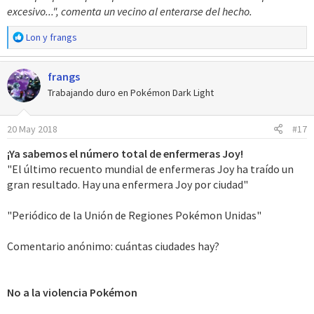
excesivo...", comenta un vecino al enterarse del hecho.
R
Lon
y
frangs
e
a
frangs
c
c
Trabajando duro en Pokémon Dark Light
i
o
20 May 2018
#17
n
e
¡Ya sabemos el número total de enfermeras Joy!
s
"El último recuento mundial de enfermeras Joy ha traído un
:
gran resultado. Hay una enfermera Joy por ciudad"
"Periódico de la Unión de Regiones Pokémon Unidas"
Comentario anónimo: cuántas ciudades hay?
No a la violencia Pokémon