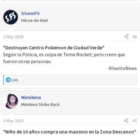
e
a
StunxFS
c
c
Héroe de WaH
i
o
1 May 2018
#6
n
e
"Destruyen Centro Pokemon de Ciudad Verde"
s
Según la Policia, es culpa de Tema Rocket; pero creen que
:
fueron otras personas.
-KhantoNews​
R
Lon
e
a
Mimilena
c
c
Mimilena Strike Back
i
o
1 May 2018
#7
n
e
"Niño de 10 años compra una mansion en la Zona Descanzo"
s
: