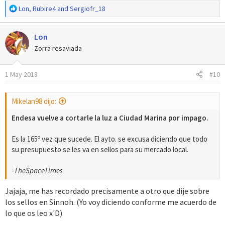
R
Lon
,
Rubire4
and
Sergiofr_18
e
a
Lon
c
c
Zorra resaviada
i
o
1 May 2018
#10
n
e
s
Mikelan98 dijo:
:
Endesa vuelve a cortarle la luz a Ciudad Marina por impago.
Es la 165º vez que sucede. El ayto. se excusa diciendo que todo
su presupuesto se les va en sellos para su mercado local.
-
TheSpaceTimes
Jajaja, me has recordado precisamente a otro que dije sobre
los sellos en Sinnoh. (Yo voy diciendo conforme me acuerdo de
lo que os leo x'D)