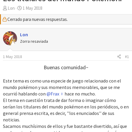
A
F
Lon
1 May 2018
u
e
Cerrado para nuevas respuestas.
t
c
o
h
r
a
Lon
d
Zorra resaviada
e
i
1 May 2018
#1
n
i
Buenas comunidad~
c
i
Este tema es como una especie de juego relacionado con el
o
mundo pokémon y sus momentos memorables, que se me
ocurrió hablando con
@Frax ♀
hace no mucho.
El tema en cuestión trata de dar forma o imaginar cómo
serían los titulares del mundo pokémon en los periódicos, o en
general prensa escrita, es decir, ''los enunciados'' de sus
noticias.
Sacamos muchísimos de ellos y fue bastante divertido, así que