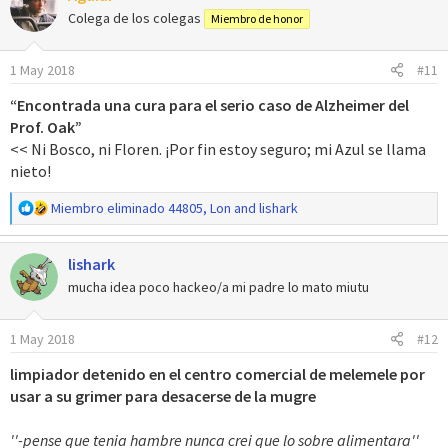
c
Colega de los colegas
Miembro de honor
i
o
1 May 2018
#11
n
e
“Encontrada una cura para el serio caso de Alzheimer del
s
Prof. Oak”
:
<< Ni Bosco, ni Floren. ¡Por fin estoy seguro; mi Azul se llama
nieto!
R
Miembro eliminado 44805
,
Lon
and
lishark
e
a
lishark
c
c
mucha idea poco hackeo/a mi padre lo mato miutu
i
o
1 May 2018
#12
n
e
limpiador detenido en el centro comercial de melemele por
s
usar a su grimer para desacerse de la mugre
:
''-pense que tenia hambre nunca crei que lo sobre alimentara''