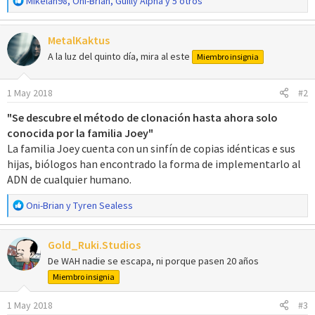
R
Mikelan98
,
Oni-Brian
,
Guilly Alpha
y 5 otros
e
a
MetalKaktus
c
c
A la luz del quinto día, mira al este
Miembro insignia
i
o
1 May 2018
#2
n
e
"Se descubre el método de clonación hasta ahora solo
s
conocida por la familia Joey"
:
La familia Joey cuenta con un sinfín de copias idénticas e sus
hijas, biólogos han encontrado la forma de implementarlo al
ADN de cualquier humano.
R
Oni-Brian
y
Tyren Sealess
e
a
Gold_Ruki.Studios
c
c
De WAH nadie se escapa, ni porque pasen 20 años
i
Miembro insignia
o
n
1 May 2018
#3
e