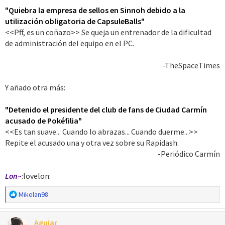
"Quiebra la empresa de sellos en Sinnoh debido a la
utilización obligatoria de CapsuleBalls"
<<Pff, es un coñazo>> Se queja un entrenador de la dificultad
de administración del equipo en el PC.
-TheSpaceTimes​
Y añado otra más:
"Detenido el presidente del club de fans de Ciudad Carmín
acusado de Pokéfilia"
<<Es tan suave... Cuando lo abrazas... Cuando duerme...>>
Repite el acusado una y otra vez sobre su Rapidash.
-Periódico Carmín​
Lon~
:lovelon:
R
Mikelan98
e
a
Aguiar
c