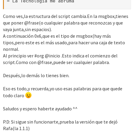
= La Tecnologia me abruma
Como ves,la estructura del script cambia.En la msgbox,tienes
que poner @frase(o cualquier palabra que reconozcas y que
vaya junta,sin espacios).
A continuación 0x6,que es el tipo de msgbox(hay más
tipos,pero este es el más usado,para hacer una caja de texto
normal.
Al principio ver #org @inicio .Esto indica el comienzo del
script.Como con @frase,puede ser cualquier palabra.
Después,lo demás lo tienes bien.
Eso es todo,y recuerda,yo uso esas palabras para que quede
todo claro
Saludos y espero haberte ayudado ^^
P.D: Si sigue sin funcionarte,prueba la versión que te dejó
Rafa(la 1.1.1)