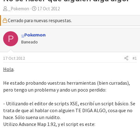
A
F
_Pokemon
17 Oct 2012
u
e
Cerrado para nuevas respuestas.
t
c
o
h
r
_Pokemon
a
P
d
Baneado
e
i
17 Oct 2012
#1
n
i
Hola
.
c
i
He estado probando vuestras herramientas (bien curradas),
o
pero tengo un problema y ando un poco perdido:
- Utilizando el editor de scripts XSE, escribí un script básico. Se
trata de que al hablar con alguien TE DIGA ALGO, cosa que no
hace. Sólo suena un ruidito.
Utilizo Advance Map 1.92, y el script es este: