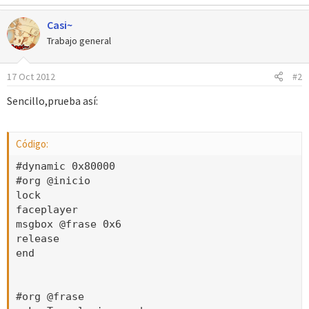
Casi~
Trabajo general
17 Oct 2012
#2
Sencillo,prueba así:
Código:
#dynamic 0x80000

#org @inicio

lock

faceplayer

msgbox @frase 0x6

release

end

#org @frase 
