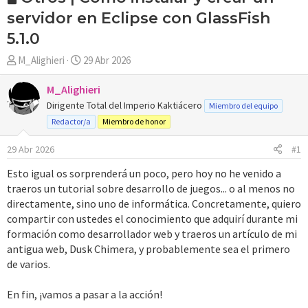
servidor en Eclipse con GlassFish
5.1.0
A
F
M_Alighieri
29 Abr 2026
u
e
t
c
M_Alighieri
o
h
Dirigente Total del Imperio Kaktiácero
Miembro del equipo
r
a
Redactor/a
Miembro de honor
d
e
29 Abr 2026
#1
i
Esto igual os sorprenderá un poco, pero hoy no he venido a
n
traeros un tutorial sobre desarrollo de juegos... o al menos no
i
directamente, sino uno de informática. Concretamente, quiero
c
compartir con ustedes el conocimiento que adquirí durante mi
i
o
formación como desarrollador web y traeros un artículo de mi
antigua web, Dusk Chimera, y probablemente sea el primero
de varios.
En fin, ¡vamos a pasar a la acción!