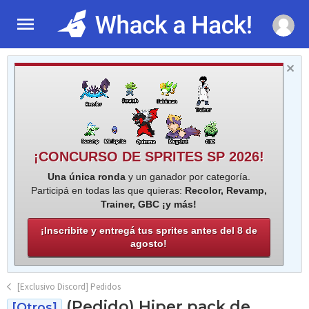
¡CONCURSO DE SPRITES SP 2026!
Una única ronda
y un ganador por categoría.
Participá en todas las que quieras:
Recolor, Revamp,
Trainer, GBC ¡y más!
¡Inscribite y entregá tus sprites antes del 8 de
agosto!
[Exclusivo Discord] Pedidos
(Pedido) Hiper pack de
[Otros]