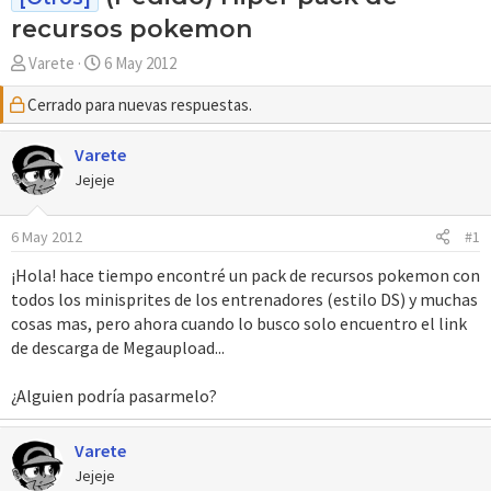
recursos pokemon
A
F
Varete
6 May 2012
u
e
Cerrado para nuevas respuestas.
t
c
o
h
r
Varete
a
d
Jejeje
e
i
6 May 2012
#1
n
i
¡Hola! hace tiempo encontré un pack de recursos pokemon con
c
todos los minisprites de los entrenadores (estilo DS) y muchas
i
cosas mas, pero ahora cuando lo busco solo encuentro el link
o
de descarga de Megaupload...
¿Alguien podría pasarmelo?
Varete
Jejeje