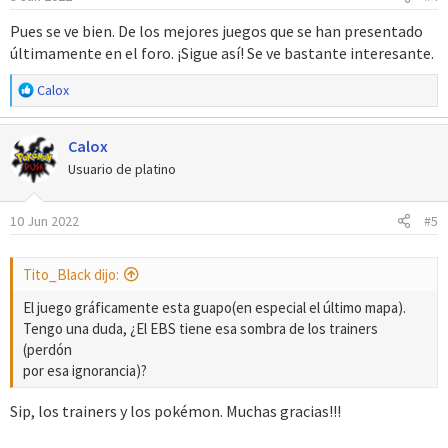
e
Pues se ve bien. De los mejores juegos que se han presentado
s
últimamente en el foro. ¡Sigue así! Se ve bastante interesante.
:
R
Calox
e
a
Calox
c
c
Usuario de platino
i
o
10 Jun 2022
#5
n
e
s
Tito_Black dijo:
:
El juego gráficamente esta guapo(en especial el último mapa).
Tengo una duda, ¿El EBS tiene esa sombra de los trainers
(perdón
por esa ignorancia)?
Sip, los trainers y los pokémon. Muchas gracias!!!