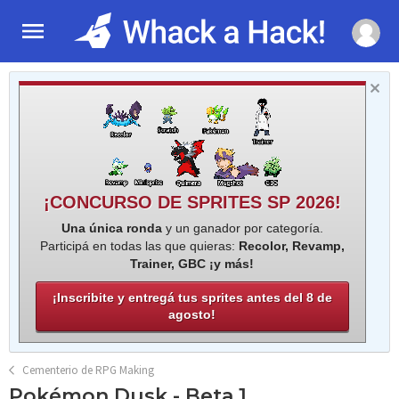
¡CONCURSO DE SPRITES SP 2026!
Una única ronda
y un ganador por categoría.
Participá en todas las que quieras:
Recolor, Revamp,
Trainer, GBC ¡y más!
¡Inscribite y entregá tus sprites antes del 8 de
agosto!
Cementerio de RPG Making
Pokémon Dusk - Beta 1