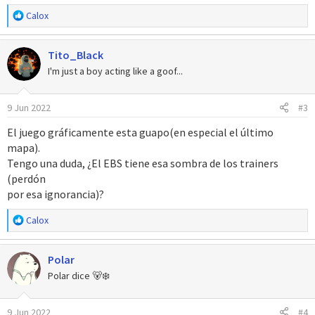
:
R
Calox
e
a
Tito_Black
c
c
I'm just a boy acting like a goof...
i
o
9 Jun 2022
#3
n
e
El juego gráficamente esta guapo(en especial el último
s
mapa).
:
Tengo una duda, ¿El EBS tiene esa sombra de los trainers
(perdón
por esa ignorancia)?
R
Calox
e
a
Polar
c
c
Polar dice 🐻‍❄️
i
o
9 Jun 2022
#4
n