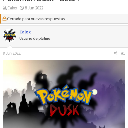
A
F
Calox
8 Jun 2022
u
e
Cerrado para nuevas respuestas.
t
c
o
h
r
Calox
a
d
Usuario de platino
e
i
8 Jun 2022
#1
n
i
c
i
o