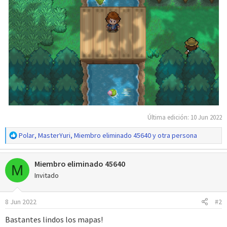
Última edición:
10 Jun 2022
R
Polar
,
MasterYuri
,
Miembro eliminado 45640
y otra persona
e
a
Miembro eliminado 45640
c
M
c
Invitado
i
o
8 Jun 2022
#2
n
e
Bastantes lindos los mapas!
s