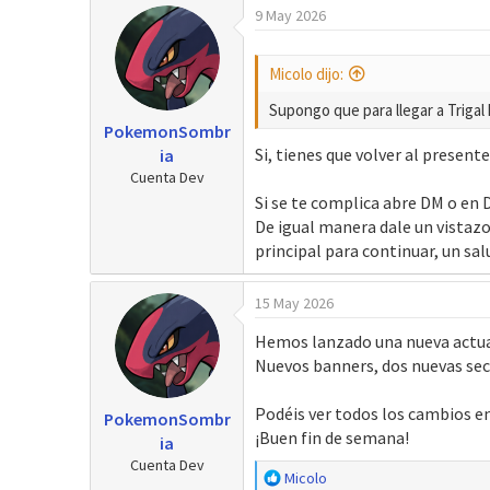
9 May 2026
r
a
d
e
Micolo dijo:
i
n
Supongo que para llegar a Trigal
PokemonSombr
i
Si, tienes que volver al present
ia
c
Cuenta Dev
i
o
Si se te complica abre DM o en D
De igual manera dale un vistazo
principal para continuar, un sal
15 May 2026
Hemos lanzado una nueva actual
Nuevos banners, dos nuevas secc
Podéis ver todos los cambios en
PokemonSombr
¡Buen fin de semana!
ia
Cuenta Dev
R
Micolo