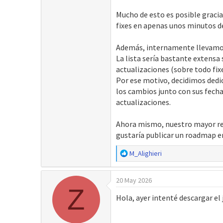
Mucho de esto es posible gracia
fixes en apenas unos minutos 
Además, internamente llevamos 
La lista sería bastante extens
actualizaciones (sobre todo fix
Por ese motivo, decidimos dedic
los cambios junto con sus fech
actualizaciones.
Ahora mismo, nuestro mayor reto
gustaría publicar un roadmap en
R
M_Alighieri
e
a
20 May 2026
c
Z
c
Hola, ayer intenté descargar el
i
o
n