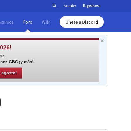
Acceder
Registrarse
ecursos
Foro
Wiki
Únete a Discord
026!
ía.
iner, GBC ¡y más!
e agosto!
]