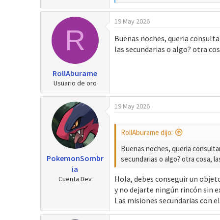
e
a
19 May 2026
c
R
c
Buenas noches, queria consultar:
i
las secundarias o algo? otra co
o
n
e
RollAburame
s
Usuario de oro
:
19 May 2026
RollAburame dijo:
Buenas noches, queria consultar: 
PokemonSombr
secundarias o algo? otra cosa, l
ia
Hola, debes conseguir un objeto
Cuenta Dev
y no dejarte ningún rincón sin e
Las misiones secundarias con el