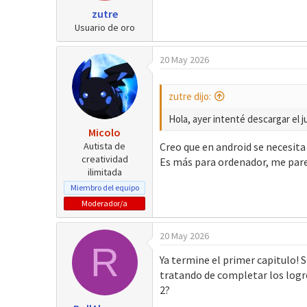
e
zutre
s
Usuario de oro
:
20 May 2026
zutre dijo:
Hola, ayer intenté descargar el 
Micolo
Autista de
Creo que en android se necesita
creatividad
Es más para ordenador, me par
ilimitada
Miembro del equipo
Moderador/a
20 May 2026
R
Ya termine el primer capitulo! 
tratando de completar los logros
2?