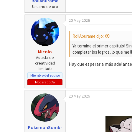
RollAburame
Usuario de oro
20 May 2026
RollAburame dijo:
Ya termine el primer capitulo! S
Micolo
completar los logros, lo que me l
Autista de
creatividad
Hay que esperar a más adelante
ilimitada
Miembro del equipo
Moderador/a
29 May 2026
PokemonSombr