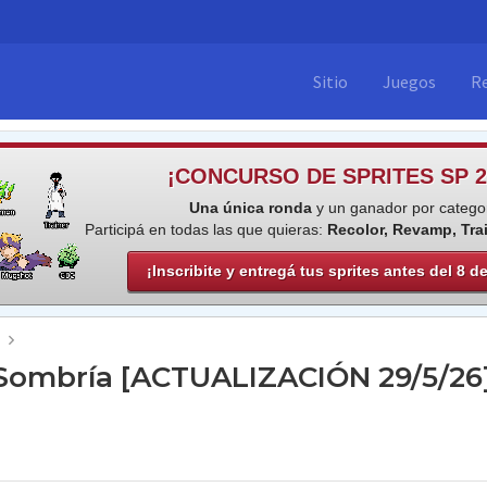
Sitio
Juegos
R
¡CONCURSO DE SPRITES SP 2
Una única ronda
y un ganador por categor
Participá en todas las que quieras:
Recolor, Revamp, Tra
¡Inscribite y entregá tus sprites antes del 8 d
Sombría [ACTUALIZACIÓN 29/5/26