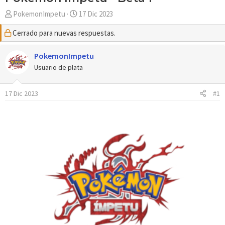
A
F
PokemonImpetu
17 Dic 2023
u
e
Cerrado para nuevas respuestas.
t
c
o
h
r
PokemonImpetu
a
d
Usuario de plata
e
i
17 Dic 2023
#1
n
i
c
i
o