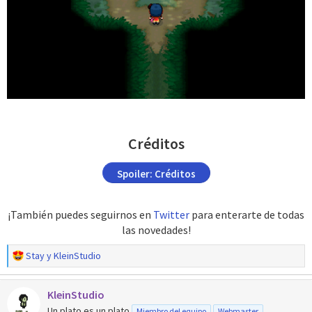
Créditos
Spoiler:
Créditos
¡También puedes seguirnos en
Twitter
para enterarte de todas
las novedades!​
R
Stay
y
KleinStudio
e
a
KleinStudio
c
c
Un plato es un plato
Miembro del equipo
Webmaster