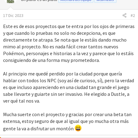
i
o
17 Dic 2023
#2
n
e
Este es de esos proyectos que te entra por los ojos de primeras
s
y que cuando lo pruebas no solo no decepciona, es que
:
directamente te atrapa. Se nota que le estáis dando mucho
mimo al proyecto. No es nada fácil crear tantos nuevos
Pokémon, personajes e historias a la vez y parece que lo estáis
consiguiendo de una forma muy prometedora.
Al principio me quedé perdido por la ciudad porque quería
hablar con todos los NPC (soy así de curioso, sí), pero la verdad
es que incluso apareciendo en una ciudad tan grande el juego
sabe llevarte y guiarte sin ser invasivo. He elegido a Dustle, a
ver qué tal nos va.
Mucha suerte con el proyecto y gracias por crear una beta tan
extensa, estoy seguro de que al igual que yo mucha otra más
gente la va a disfrutar un montón