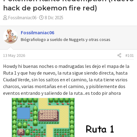
hack de pokemon fire red)
A
F
Fossilmaniac06
8 Dic 2025
u
e
t
c
Fossilmaniac06
o
h
Biógrafiologo a sueldo de Nuggets y otras cosas
r
a
d
13 May 2026
#101
e
i
Howdy hi buenas noches o madrugadas les dejo el mapa de la
n
Ruta 1 y que hay de nuevo, la ruta sigue siendo directa, hasta
i
Ciudad Verde, sin los saltos en el camino, la ruta tiene vsrios
c
charcos, varias montañas en el camino, y pisiblemente dos
i
eventos entrando y saliendo de la ruta...es todo pir ahora
o