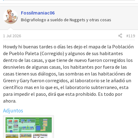
e
a
Fossilmaniac06
c
c
Biógrafiologo a sueldo de Nuggets y otras cosas
i
o
1 Jul 2026
#119
n
e
Howdy hi buenas tardes o días les dejo el mapa de la Población
s
de Pueblo Paleta (Corregido) y algunos de sus habitantes
:
dentro de las casas, y que tiene de nuevo fueron corregidos los
desniveles de algunas casas, los habitantes por fuera de las
casas tienen sus diálogos, las sombras en las habitaciónes de
Green y Gary fueron corregidos, al laboratorio se le añadió un
científico mas en lo que es, el laboratorio subterraneo, esta
para impedir el paso, dirá que esta prohibido. Es todo por
ahora.
Adjuntos