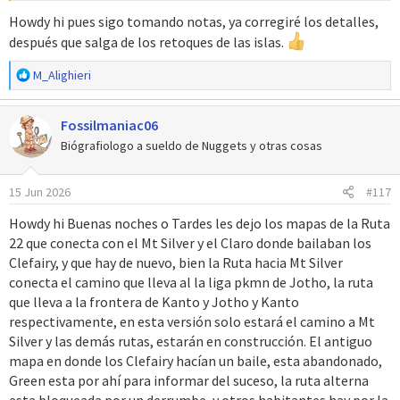
alturas distintas a las que muestras, y la Ruta 9 se ve demasiado
vacía y no tiene mucho sentido que haya una valla recta tan larga
Howdy hi pues sigo tomando notas, ya corregiré los detalles,
sin los laterales curvos.
después que salga de los retoques de las islas.
R
M_Alighieri
Por cierto, no está mal la carátula provisional, se ve ambiciosa.
e
a
Fossilmaniac06
c
c
Biógrafiologo a sueldo de Nuggets y otras cosas
i
o
15 Jun 2026
#117
n
e
Howdy hi Buenas noches o Tardes les dejo los mapas de la Ruta
s
22 que conecta con el Mt Silver y el Claro donde bailaban los
:
Clefairy, y que hay de nuevo, bien la Ruta hacia Mt Silver
conecta el camino que lleva al la liga pkmn de Jotho, la ruta
que lleva a la frontera de Kanto y Jotho y Kanto
respectivamente, en esta versión solo estará el camino a Mt
Silver y las demás rutas, estarán en construcción. El antiguo
mapa en donde los Clefairy hacían un baile, esta abandonado,
Green esta por ahí para informar del suceso, la ruta alterna