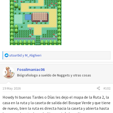
R
utsur0id
y
M_Alighieri
e
a
Fossilmaniac06
c
c
Biógrafiologo a sueldo de Nuggets y otras cosas
i
o
19 May 2026
#102
n
e
Howdy hi buenas Tardes o Días les dejo el mapa de la Ruta 2, la
s
casa en la ruta y la caseta de salida del Bosque Verde y que tiene
:
de nuevo, bien la ruta es directa hacia la caseta y abierta hasta