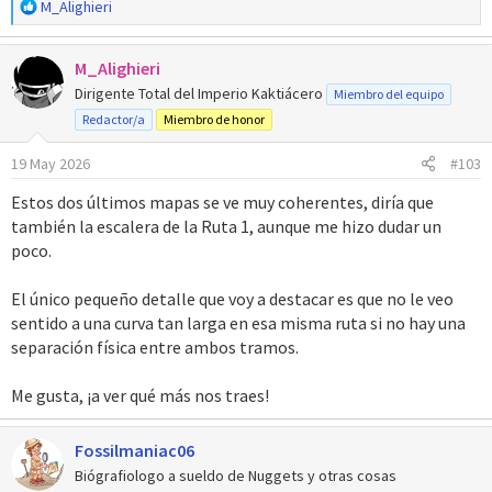
R
M_Alighieri
e
a
M_Alighieri
c
c
Dirigente Total del Imperio Kaktiácero
Miembro del equipo
i
Redactor/a
Miembro de honor
o
n
19 May 2026
#103
e
s
Estos dos últimos mapas se ve muy coherentes, diría que
:
también la escalera de la Ruta 1, aunque me hizo dudar un
poco.
El único pequeño detalle que voy a destacar es que no le veo
sentido a una curva tan larga en esa misma ruta si no hay una
separación física entre ambos tramos.
Me gusta, ¡a ver qué más nos traes!
Fossilmaniac06
Biógrafiologo a sueldo de Nuggets y otras cosas