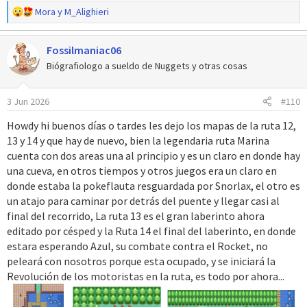
R
Mora
y
M_Alighieri
e
a
Fossilmaniac06
c
c
Biógrafiologo a sueldo de Nuggets y otras cosas
i
o
3 Jun 2026
#110
n
e
Howdy hi buenos días o tardes les dejo los mapas de la ruta 12,
s
13 y 14 y que hay de nuevo, bien la legendaria ruta Marina
:
cuenta con dos areas una al principio y es un claro en donde hay
una cueva, en otros tiempos y otros juegos era un claro en
donde estaba la pokeflauta resguardada por Snorlax, el otro es
un atajo para caminar por detrás del puente y llegar casi al
final del recorrido, La ruta 13 es el gran laberinto ahora
editado por césped y la Ruta 14 el final del laberinto, en donde
estara esperando Azul, su combate contra el Rocket, no
peleará con nosotros porque esta ocupado, y se iniciará la
Revolución de los motoristas en la ruta, es todo por ahora...