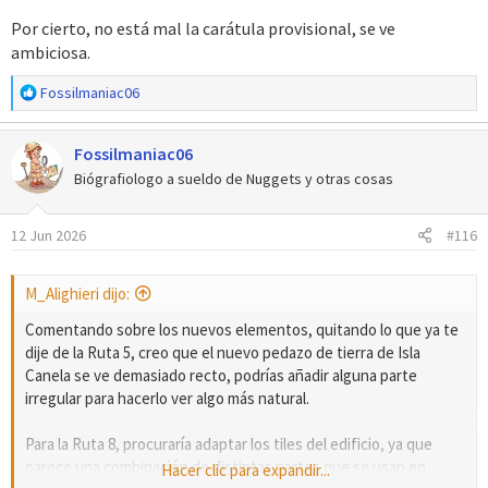
Por cierto, no está mal la carátula provisional, se ve
ambiciosa.
R
Fossilmaniac06
e
a
Fossilmaniac06
c
c
Biógrafiologo a sueldo de Nuggets y otras cosas
i
o
12 Jun 2026
#116
n
e
s
M_Alighieri dijo:
:
Comentando sobre los nuevos elementos, quitando lo que ya te
dije de la Ruta 5, creo que el nuevo pedazo de tierra de Isla
Canela se ve demasiado recto, podrías añadir alguna parte
irregular para hacerlo ver algo más natural.
Para la Ruta 8, procuraría adaptar los tiles del edificio, ya que
parece una combinación de distintas partes que se usan en
Hacer clic para expandir...