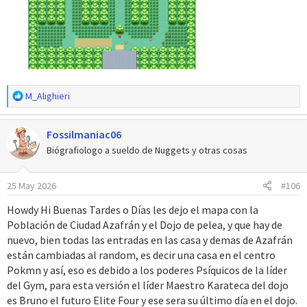
R
M_Alighieri
e
a
Fossilmaniac06
c
c
Biógrafiologo a sueldo de Nuggets y otras cosas
i
o
25 May 2026
#106
n
e
Howdy Hi Buenas Tardes o Días les dejo el mapa con la
s
Población de Ciudad Azafrán y el Dojo de pelea, y que hay de
:
nuevo, bien todas las entradas en las casa y demas de Azafrán
están cambiadas al random, es decir una casa en el centro
Pokmn y así, eso es debido a los poderes Psíquicos de la líder
del Gym, para esta versión el líder Maestro Karateca del dojo
es Bruno el futuro Elite Four y ese sera su último día en el dojo.