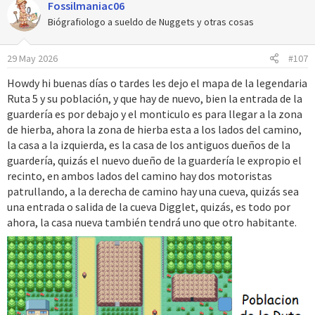
Fossilmaniac06
c
c
Biógrafiologo a sueldo de Nuggets y otras cosas
i
o
29 May 2026
#107
n
e
Howdy hi buenas días o tardes les dejo el mapa de la legendaria
s
Ruta 5 y su población, y que hay de nuevo, bien la entrada de la
:
guardería es por debajo y el monticulo es para llegar a la zona
de hierba, ahora la zona de hierba esta a los lados del camino,
la casa a la izquierda, es la casa de los antiguos dueños de la
guardería, quizás el nuevo dueño de la guardería le expropio el
recinto, en ambos lados del camino hay dos motoristas
patrullando, a la derecha de camino hay una cueva, quizás sea
una entrada o salida de la cueva Digglet, quizás, es todo por
ahora, la casa nueva también tendrá uno que otro habitante.