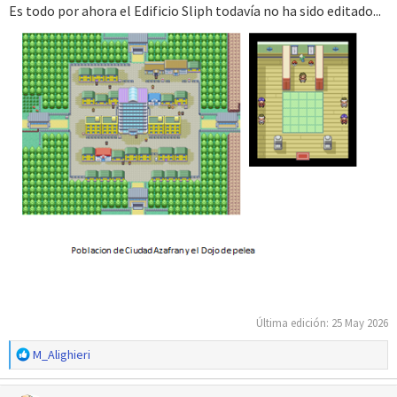
Es todo por ahora el Edificio Sliph todavía no ha sido editado...
Última edición:
25 May 2026
R
M_Alighieri
e
a