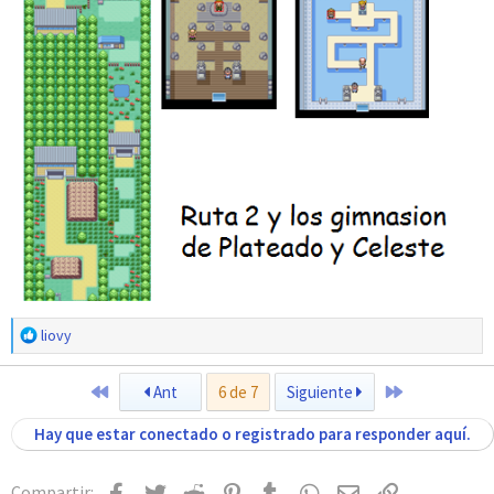
R
liovy
e
a
Primero
Último
Ant
6 de 7
Siguiente
c
c
Hay que estar conectado o registrado para responder aquí.
i
o
n
Facebook
Twitter
Reddit
Pinterest
Tumblr
WhatsApp
Email
Enlace
Compartir: