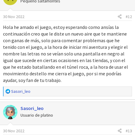
Pequeño saltamontes
i
o
30 Nov 2022
#12
n
e
Hola he amado el juego, estoy esperando como ansías la
s
continuación creo que le diste un nuevo aire que te mantiene
:
con ganas de más, solo para comentar problemas que he
tenido con el juego, a la hora de iniciar mi aventura y elegir el
nombre las letras no se veían solo una pantalla en negro al
igual que sucede en ciertas ocasiones en las tiendas, y con el
que he estado batallando en el túnel roca, a la hora de usar el
movimiento destello me cierra el juego, por si me podrías
ayudar, soy fan de tu trabajo.
R
Sasori_leo
e
a
Sasori_leo
c
c
Usuario de platino
i
o
30 Nov 2022
#13
n