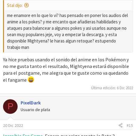
Stal dijo:
me enamore en lo que lo vi? has pensado en poner los audios del
anime a los pokes? y me encanto que añadieras habilidades y
ataques para balancear a algunos pokes y asi usarlos aunque no
sean muy populares jeje, voy a empezar la descarga. y esta
disponible Mightyena? le haras algun retoque? estupendo
trabajo man
Ya hice pruebas usando el sonido del anime en los Pokémon y
no me gusta tanto el resultado, Mightyena estará disponible
para el postgame, me alegra que te guste como va quedando
el fangame
Última edición:
6 Dic 2022
PixelDark
P
Usuario de plata
20 Dic 2022
#15
Increíble Fan Game
, Espero que salga pronto la Beta 3,