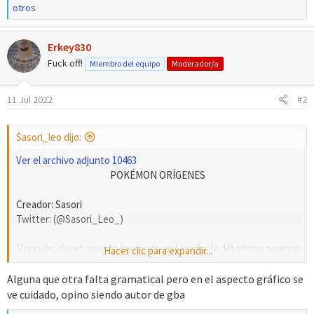
e
otros
a
c
Erkey830
c
i
Fuck off!
Miembro del equipo
Moderador/a
o
n
11 Jul 2022
#2
e
s
:
Sasori_leo dijo:
Ver el archivo adjunto 10463
POKÉMON ORÍGENES
Creador: Sasori
Twitter: (@Sasori_Leo_)
Sinopsis: ¡Fuertemente inspirado en la película del mismo nombre
Hacer clic para expandir...
“Pokemon Origenes” Vuelve a revivir la primera aventura que lo
empezó todo en la región de Kanto pero con muchas más
Alguna que otra falta gramatical pero en el aspecto gráfico se
sorpresas, personajes y aventuras!, Hola soy Sasori el creador,
ve cuidado, opino siendo autor de gba
es mi primer fangame y tengo muchas ideas para eventos