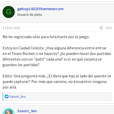
a
gehop14325themeswcom
c
G
c
Usuario de plata
i
o
12 Ene 2023
#19
n
e
Me he registrado sólo para felicitarte por el juego.
s
:
Estoy en Ciudad Celeste. ¿Hay alguna diferencia entre entrar
en el Team Rocket o no hacerlo? ¿Se pueden hacer dos partidas
diferentes con un "path" cada una? si sí: en qué carpeta se
guardan las partidas?
Edito: Una pregunta más. ¿El Abra que hay al lado del puente se
puede capturar? Por más que camino, no encuentro ninguno
por allá.
R
Sasori_leo
e
a
Sasori_leo
c