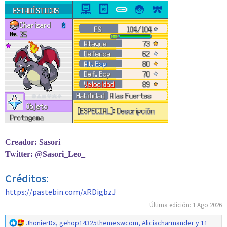
Creador: Sasori
Twitter: @Sasori_Leo_
Créditos:
https://pastebin.com/xRDigbzJ
Última edición:
1 Ago 2026
R
JhonierDx
,
gehop14325themeswcom
,
Aliciacharmander
y 11