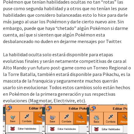
Pokémon que tenían habilidades ocultas no tan “rotas” las
puse como segunda habilidad y a otros que no tenían les puse
Ver el archivo adjunto 10489
Ver el archivo adjunto 10490
Ver el
habilidades que considero balanceadas esto lo hice para darle
archivo adjunto 10491
más juego al usar los Pokémon y darle cierto nuevo aire. Sin
Ver el archivo adjunto 10492
Ver el archivo adjunto 10493
embargo, puede que haya “chetado” algún Pokémon si darme
cuenta, así que si sienten que algún Pokémon esta
desbalanceado no duden en dejarme mensajes por Twitter.
Créditos:
La habilidad oculta solo estará disponible para etapas
https://pastebin.com/xRDigbzJ
evolutivas finales y serán netamente competitivas de cara al
Alto Mando y un futuro post-game como un Torneo Regional o
Link del juego:
la Torre Batalla, también estará disponible para Pikachu, es la
https://www.mediafire.com/file/u5z8od2yowi2d78/Pok%C3%A9
mascota de la franquicia y seguramente muchos querrán
mon_Or%C3%ADgenes.rar/file
usarlo sin evolucionar. Todos estos cambios solo están hechos
en Pokémon de la primera generación y sus respectivas
evoluciones (Magmotar, Electrivire, etc).