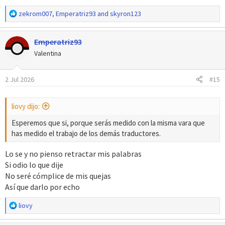
R
zekrom007
,
Emperatriz93
and
skyron123
e
a
Emperatriz93
c
c
Valentina
i
o
2 Jul 2026
#15
n
e
s
liovy dijo:
:
Esperemos que si, porque serás medido con la misma vara que
has medido el trabajo de los demás traductores.
Lo se y no pienso retractar mis palabras
Si odio lo que dije
No seré cómplice de mis quejas
Así que darlo por echo
R
liovy
e
a