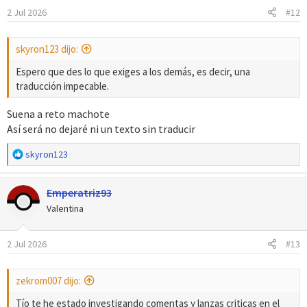
2 Jul 2026
#12
skyron123 dijo:
Espero que des lo que exiges a los demás, es decir, una
traducción impecable.
Suena a reto machote
Así será no dejaré ni un texto sin traducir
R
skyron123
e
a
Emperatriz93
c
c
Valentina
i
o
2 Jul 2026
#13
n
e
s
zekrom007 dijo:
:
Tío te he estado investigando comentas y lanzas criticas en el