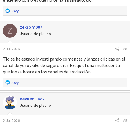
entiendo como es que no te han baneado, tío.
R
liovy
e
a
zekrom007
c
Z
c
Usuario de platino
i
o
2 Jul 2026
#8
n
e
Tío te he estado investigando comentas y lanzas criticas en el
s
canal de yosoykike de seguro eres Exequiel una multicuenta
:
que lanza bosta en los canales de traducción
R
liovy
e
a
RevKenHack
c
c
Usuario de platino
i
o
2 Jul 2026
#9
n
e