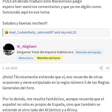
PUES eh decido traducir este Maravilloso juego
espero leer vuestros comentarios y que ya me digáis como
funcionáis aquí en ese tema
Saludos y buenas noches!!!
R
Axel_CodeInfinity
,
zekrom007
and
skyron123
e
a
M_Alighieri
c
c
Dirigente Total del Imperio Kaktiácero
Miembro del equipo
i
Redactor/a
Miembro de honor
o
n
1 Jul 2026
#2
e
s
¡Hola! Técnicamente entiendo que sí, eso recuerdo de otras
:
ocasiones y viene estipulado en la regla número 5 de las Reglas
Generales del foro.
Por lo demás, me resulta fantástico, aunque recuerda que el
español no sólo es propio de España, sino que también se
extiende al otro lado del Atlántico y a África.