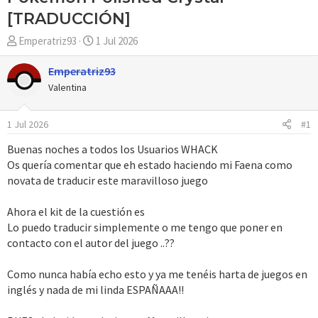
[TRADUCCIÓN]
A
F
Emperatriz93
1 Jul 2026
u
e
t
c
Emperatriz93
o
h
Valentina
r
a
d
1 Jul 2026
#1
e
i
Buenas noches a todos los Usuarios WHACK
n
Os quería comentar que eh estado haciendo mi Faena como
i
novata de traducir este maravilloso juego
c
i
Ahora el kit de la cuestión es
o
Lo puedo traducir simplemente o me tengo que poner en
contacto con el autor del juego ..??
Como nunca había echo esto y ya me tenéis harta de juegos en
inglés y nada de mi linda ESPAÑAAA!!