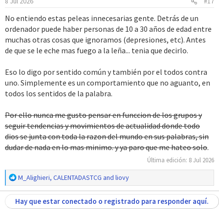
8 Jul 2026
#17
n
e
No entiendo estas peleas innecesarias gente. Detrás de un
s
ordenador puede haber personas de 10 a 30 años de edad entre
:
muchas otras cosas que ignoramos (depresiones, etc). Antes
de que se le eche mas fuego a la leña... tenia que decirlo.
Eso lo digo por sentido común y también por el todos contra
uno. Simplemente es un comportamiento que no aguanto, en
todos los sentidos de la palabra.
Por ello nunca me gusto pensar en funccion de los grupos y
seguir tendencias y movimientos de actualidad donde todo
dios se junta con toda la razon del mundo en sus palabras, sin
dudar de nada en lo mas minimo. y ya paro que me hateo solo
.
Última edición:
8 Jul 2026
R
M_Alighieri
,
CALENTADASTCG
and
liovy
e
a
Hay que estar conectado o registrado para responder aquí.
c
c