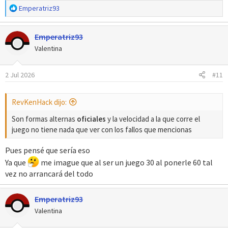
R
Emperatriz93
e
a
Emperatriz93
c
c
Valentina
i
o
2 Jul 2026
#11
n
e
s
RevKenHack dijo:
:
Son formas alternas
oficiales
y la velocidad a la que corre el
juego no tiene nada que ver con los fallos que mencionas
Pues pensé que sería eso
Ya que
me imague que al ser un juego 30 al ponerle 60 tal
vez no arrancará del todo
Emperatriz93
Valentina