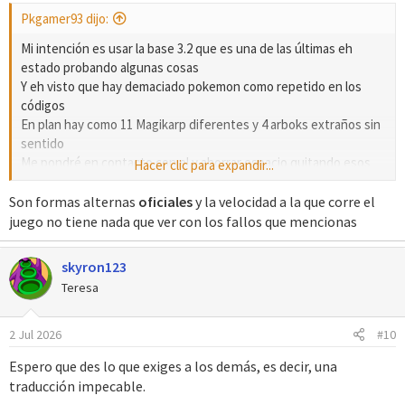
s
Pkgamer93 dijo:
:
Mi intención es usar la base 3.2 que es una de las últimas eh
estado probando algunas cosas
Y eh visto que hay demaciado pokemon como repetido en los
códigos
En plan hay como 11 Magikarp diferentes y 4 arboks extraños sin
sentido
Me pondré en contacto con el y ahorrar espacio quitando esos
Hacer clic para expandir...
pokémons que no se para que estarán y mejorar la estabilidad del
juego ya que me fije que anda a 60fps pero creo que es mejor
Son formas alternas
oficiales
y la velocidad a la que corre el
dejarlo a 40fps ya que hay momentos en el juego que los NPS
juego no tiene nada que ver con los fallos que mencionas
desaparecen o cambian de color sin venir a cuenta
Espero que no le importe todo lo que le pasaré
skyron123
Teresa
2 Jul 2026
#10
Espero que des lo que exiges a los demás, es decir, una
traducción impecable.