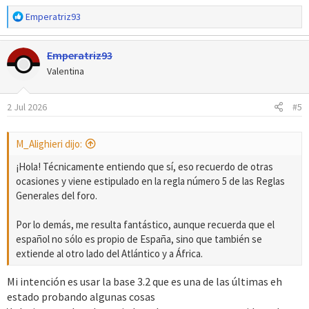
R
Emperatriz93
e
a
Emperatriz93
c
c
Valentina
i
o
2 Jul 2026
#5
n
e
s
M_Alighieri dijo:
:
¡Hola! Técnicamente entiendo que sí, eso recuerdo de otras
ocasiones y viene estipulado en la regla número 5 de las Reglas
Generales del foro.
Por lo demás, me resulta fantástico, aunque recuerda que el
español no sólo es propio de España, sino que también se
extiende al otro lado del Atlántico y a África.
Mi intención es usar la base 3.2 que es una de las últimas eh
estado probando algunas cosas