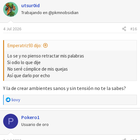
utsur0id
c
c
Trabajando en @pkmnobsidian
i
o
4 Jul 2026
#16
n
e
s
Emperatriz93 dijo:
:
Lo se y no pienso retractar mis palabras
Si odio lo que dije
No seré cómplice de mis quejas
Así que darlo por echo
Y la de crear ambientes sanos y sin tensión no te la sabes?
R
liovy
e
a
Pokero1
c
P
c
Usuario de oro
i
o