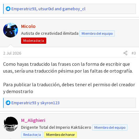
R
Emperatriz93
,
utsur0id
and
gameboy_cl
e
a
Micolo
c
c
Autista de creatividad ilimitada
Miembro del equipo
i
Moderador/a
o
n
2 Jul 2026
#3
e
s
Como hayas traducido las frases con la forma de escribir que
:
usas, sería una traducción pésima por las faltas de ortografía.
Para publicar la traducción, debes tener el permiso del creador
y demostrarlo
R
Emperatriz93
y
skyron123
e
a
M_Alighieri
c
c
Dirigente Total del Imperio Kaktiácero
Miembro del equipo
i
Redactor/a
Miembro de honor
o