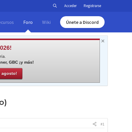
Acceder
Registrarse
ecursos
Foro
Wiki
Únete a Discord
026!
ía.
iner, GBC ¡y más!
e agosto!
o)
#1