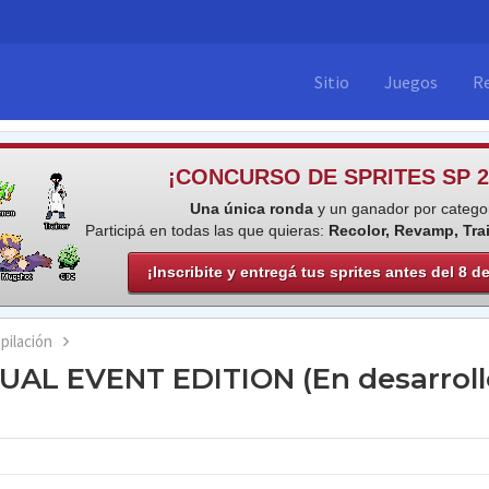
Sitio
Juegos
R
¡CONCURSO DE SPRITES SP 2
Una única ronda
y un ganador por categor
Participá en todas las que quieras:
Recolor, Revamp, Tra
¡Inscribite y entregá tus sprites antes del 8 d
ilación
AL EVENT EDITION (En desarroll