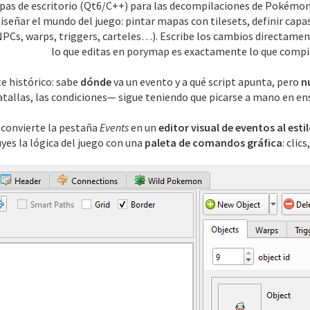
apas de escritorio (Qt6/C++) para las decompilaciones de Pokémo
señar el mundo del juego: pintar mapas con tilesets, definir capa
PCs, warps, triggers, carteles…). Escribe los cambios directament
lo que editas en porymap es exactamente lo que compi
e histórico: sabe
dónde
va un evento y a qué script apunta, pero
n
atallas, las condiciones— sigue teniendo que picarse a mano en ens
convierte la pestaña
Events
en un
editor visual de eventos al est
yes la lógica del juego con una
paleta de comandos gráfica
: clic