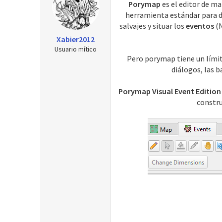
Porymap
es el editor de m
r
a
herramienta estándar para di
d
salvajes y situar los
eventos
(N
e
Xabier2012
i
Usuario mítico
n
Pero porymap tiene un límit
i
diálogos, las b
c
i
o
Porymap Visual Event Edition
constru