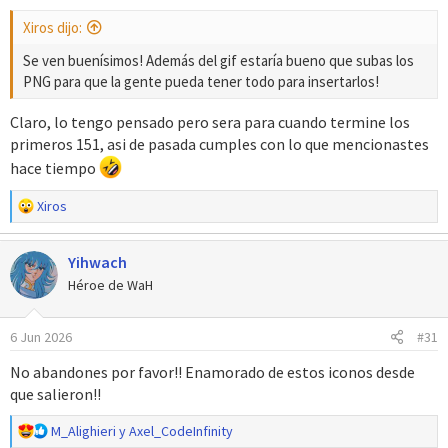
s
Xiros dijo:
:
Se ven buenísimos! Además del gif estaría bueno que subas los
PNG para que la gente pueda tener todo para insertarlos!
Claro, lo tengo pensado pero sera para cuando termine los
primeros 151, asi de pasada cumples con lo que mencionastes
hace tiempo
R
Xiros
e
a
Yihwach
c
c
Héroe de WaH
i
o
6 Jun 2026
#31
n
e
No abandones por favor!! Enamorado de estos iconos desde
s
que salieron!!
:
R
M_Alighieri
y
Axel_CodeInfinity