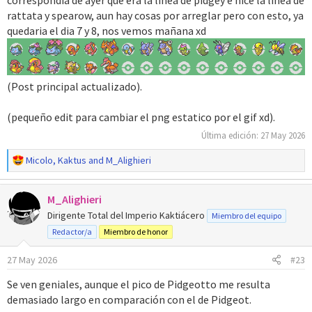
rattata y spearow, aun hay cosas por arreglar pero con esto, ya
quedaria el dia 7 y 8, nos vemos mañana xd
(Post principal actualizado).
(pequeño edit para cambiar el png estatico por el gif xd).
Última edición:
27 May 2026
R
Micolo
,
Kaktus
and
M_Alighieri
e
a
M_Alighieri
c
c
Dirigente Total del Imperio Kaktiácero
Miembro del equipo
i
Redactor/a
Miembro de honor
o
n
27 May 2026
#23
e
s
Se ven geniales, aunque el pico de Pidgeotto me resulta
:
demasiado largo en comparación con el de Pidgeot.