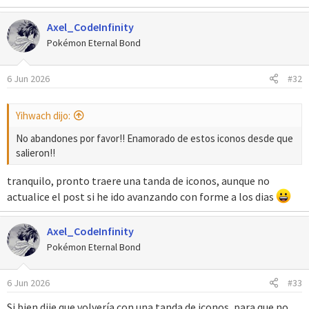
e
a
Axel_CodeInfinity
c
c
Pokémon Eternal Bond
i
o
6 Jun 2026
#32
n
e
s
Yihwach dijo:
:
No abandones por favor!! Enamorado de estos iconos desde que
salieron!!
tranquilo, pronto traere una tanda de iconos, aunque no
actualice el post si he ido avanzando con forme a los dias
Axel_CodeInfinity
Pokémon Eternal Bond
6 Jun 2026
#33
Si bien dije que volvería con una tanda de iconos, para que no