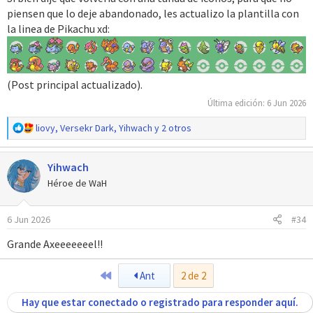
piensen que lo deje abandonado, les actualizo la plantilla con
la linea de Pikachu xd:
(Post principal actualizado).
Última edición:
6 Jun 2026
R
liovy
,
Versekr Dark
,
Yihwach
y 2 otros
e
a
Yihwach
c
c
Héroe de WaH
i
o
6 Jun 2026
#34
n
e
Grande Axeeeeeeel!!
s
:
Primero
Ant
2 de 2
Hay que estar conectado o registrado para responder aquí.