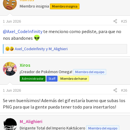
c
Miembro insignia
Miembro insignia
i
o
1 Jun 2026
#25
n
e
@Axel_CodeInfinity
te menciono como pediste, para que no
s
nos abandones
:
R
Axel_CodeInfinity
y
M_Alighieri
e
a
Xiros
c
c
¡Creador de Pokémon Omega!
Miembro del equipo
i
Administrador
Staff
Miembro de honor
o
n
1 Jun 2026
#26
e
s
Se ven buenísimos! Además del gif estaría bueno que subas los
:
PNG para que la gente pueda tener todo para insertarlos!
M_Alighieri
Dirigente Total del Imperio Kaktiácero
Miembro del equipo