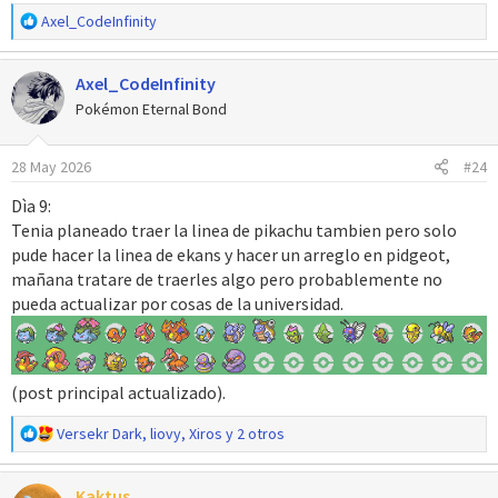
R
Axel_CodeInfinity
e
a
Axel_CodeInfinity
c
c
Pokémon Eternal Bond
i
o
28 May 2026
#24
n
e
Dìa 9:
s
Tenia planeado traer la linea de pikachu tambien pero solo
:
pude hacer la linea de ekans y hacer un arreglo en pidgeot,
mañana tratare de traerles algo pero probablemente no
pueda actualizar por cosas de la universidad.
(post principal actualizado).
R
Versekr Dark
,
liovy
,
Xiros
y 2 otros
e
a
Kaktus
c