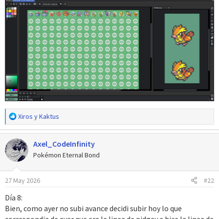
R
Xiros
y
Kaktus
e
a
Axel_CodeInfinity
c
c
Pokémon Eternal Bond
i
o
27 May 2026
#22
n
e
Día 8:
s
Bien, como ayer no subi avance decidi subir hoy lo que
:
correspondia de ayer que era la linea de pidgey e hice la linea de