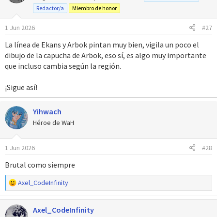
Redactor/a
Miembro de honor
1 Jun 2026
#27
La línea de Ekans y Arbok pintan muy bien, vigila un poco el
dibujo de la capucha de Arbok, eso sí, es algo muy importante
que incluso cambia según la región.
¡Sigue así!
Yihwach
Héroe de WaH
1 Jun 2026
#28
Brutal como siempre
R
Axel_CodeInfinity
e
a
Axel_CodeInfinity
c