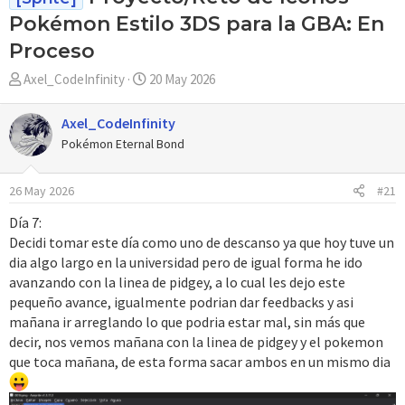
Pokémon Estilo 3DS para la GBA: En
Proceso
A
F
Axel_CodeInfinity
20 May 2026
u
e
t
c
Axel_CodeInfinity
o
h
Pokémon Eternal Bond
r
a
d
26 May 2026
#21
e
i
Día 7:
n
Decidi tomar este día como uno de descanso ya que hoy tuve un
i
dia algo largo en la universidad pero de igual forma he ido
c
avanzando con la linea de pidgey, a lo cual les dejo este
i
pequeño avance, igualmente podrian dar feedbacks y asi
o
mañana ir arreglando lo que podria estar mal, sin más que
decir, nos vemos mañana con la linea de pidgey y el pokemon
que toca mañana, de esta forma sacar ambos en un mismo dia