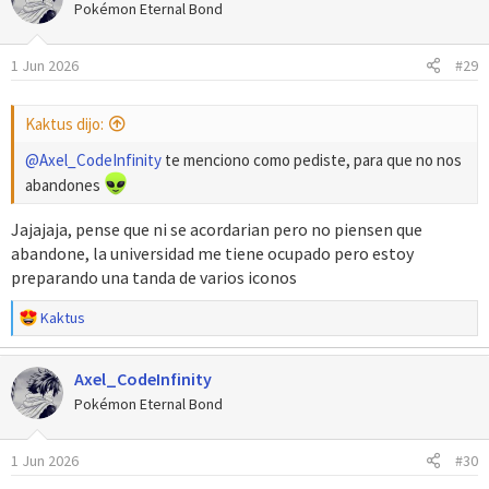
c
Pokémon Eternal Bond
i
o
1 Jun 2026
#29
n
e
s
Kaktus dijo:
:
@Axel_CodeInfinity
te menciono como pediste, para que no nos
abandones
Jajajaja, pense que ni se acordarian pero no piensen que
abandone, la universidad me tiene ocupado pero estoy
preparando una tanda de varios iconos
R
Kaktus
e
a
Axel_CodeInfinity
c
c
Pokémon Eternal Bond
i
o
1 Jun 2026
#30
n
e