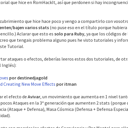
torial que hice en RomHackIt, así que perdonen si hay incongruenc
scubrimiento que hice hace poco y vengo a compartirlo con vosotro
nten/bajen varios stats
(no puse eso en el título porque hubier
encillo.) Aclarar que esto es
solo para Ruby
, ya que los códigos de
creo que tengais problema alguno pues he visto tutoriales y infor
ste Tutorial.
ertar ataques o efectos, deberías leeros estos dos tutoriales, de o
l Inglés):
Moves
por destinedjagold
nd Creating New Move Effects
por itman
r el efecto de
Avivar
, un movimiento que aumenta en 1 nivel tanto
 pocos Ataques en la 3ª generación que aumenten 2 stats (porque
ncia (Ataque + Defensa), Masa Cósmica (Defensa + Defensa Especial
idad).