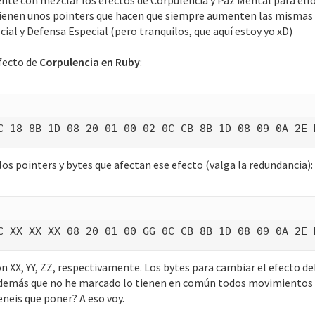
iente con mezclar los efectos de Corpulencia y Paz Mental para ello
 tienen unos pointers que hacen que siempre aumenten las mismas 
ial y Defensa Especial (pero tranquilos, que aquí estoy yo xD)
efecto de
Corpulencia en Ruby
:
C 18 8B 1D 08 20 01 00 02 0C CB 8B 1D 08 09 0A 2E 
los pointers y bytes que afectan ese efecto (valga la redundancia):
C XX XX XX 08 20 01 00 GG 0C CB 8B 1D 08 09 0A 2E 
 XX, YY, ZZ, respectivamente. Los bytes para cambiar el efecto del
o demás que no he marcado lo tienen en común todos movimientos d
eneis que poner? A eso voy.