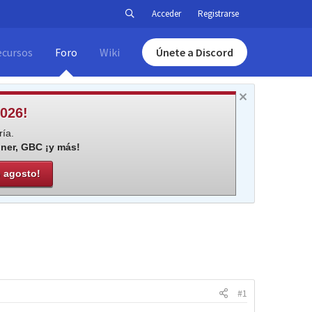
Acceder
Registrarse
ecursos
Foro
Wiki
Únete a Discord
026!
ía.
iner, GBC ¡y más!
e agosto!
#1