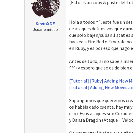
(Esto es un copy & paste del Tu
r
a
d
e
Hola a todos ^^, este fue un de
KevinXDE
i
de ataques defensivos
que aume
Usuario mítico
n
que solo bajen/suban 1 stat es s
i
hackeais Fire Red o Emerald no 
c
en Ruby, y es por eso que hago e
i
o
Antes de todo, si no sabeis ins
^^' (y espero que se os de bien e
[Tutorial] [Ruby] Adding New 
[Tutorial] Adding New Moves a
Supongamos que queremos crea
os habéis dado cuenta, hay muy
eso). Esos ataques son Corpule
y Danza Dragón (Ataque + Veloc