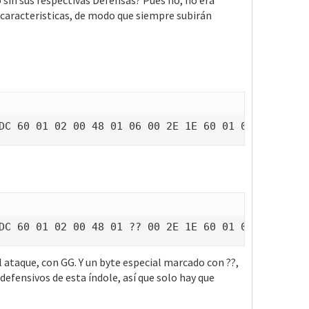
 sin sus respectivas Defensas? Pues no, no era
caracteristicas, de modo que siempre subirán
DC 60 01 02 00 48 01 06 00 2E 1E 60 01 02 11 89 41
DC 60 01 02 00 48 01 ?? 00 2E 1E 60 01 02 GG 89 41
 ataque, con GG. Y un byte especial marcado con ??,
efensivos de esta índole, así que solo hay que