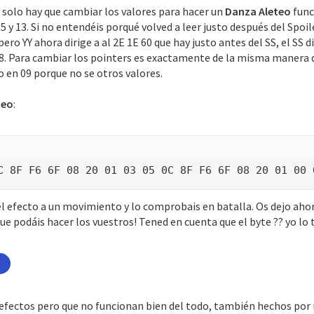
, solo hay que cambiar los valores para hacer un
Danza Aleteo
func
15 y 13. Si no entendéis porqué volved a leer justo después del Spoil
pero YY ahora dirige a al 2E 1E 60 que hay justo antes del SS, el SS d
 08. Para cambiar los pointers es exactamente de la misma manera 
go en 09 porque no se otros valores.
teo
:
C 8F F6 6F 08 20 01 03 05 0C 8F F6 6F 08 20 01 00 
el efecto a un movimiento y lo comprobais en batalla. Os dejo aho
e podáis hacer los vuestros! Tened en cuenta que el byte ?? yo lo
 efectos pero que no funcionan bien del todo, también hechos por