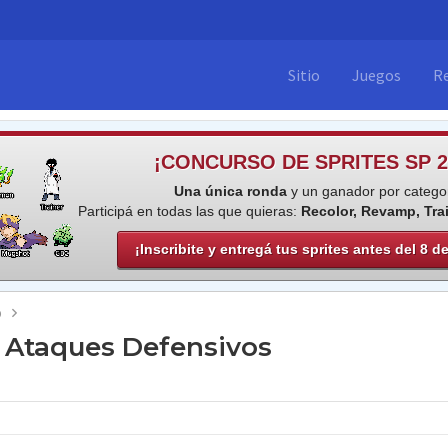
Sitio
Juegos
R
¡CONCURSO DE SPRITES SP 2
Una única ronda
y un ganador por categor
Participá en todas las que quieras:
Recolor, Revamp, Tra
¡Inscribite y entregá tus sprites antes del 8 d
o
e Ataques Defensivos