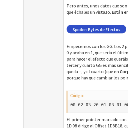
Pero antes, unos datos que son 
que échales un vistazo.
Están e
Spoiler:
Bytes de Efectos
Empecemos con los GG. Los 2 pr
0 y acaba en 1, que sería el últ
para hacer el efecto que querái
tercer y cuarto GG es mas sencil
queda =, y el cuarto (que en
Cor
porque hay que cambiar los point
Código:
00 02 03 20 01 03 01 0
El primer pointer marcado con XX
1D 08 dirige al Offset 1D8B18, 