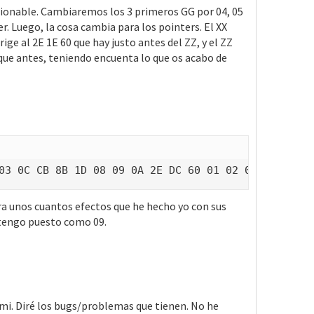
ionable. Cambiaremos los 3 primeros GG por 04, 05
er. Luego, la cosa cambia para los pointers. El XX
irige al 2E 1E 60 que hay justo antes del ZZ, y el ZZ
que antes, teniendo encuenta lo que os acabo de
03 0C CB 8B 1D 08 09 0A 2E DC 60 01 02 00 48 01 09
ra unos cuantos efectos que he hecho yo con sus
 tengo puesto como 09.
 mi. Diré los bugs/problemas que tienen. No he