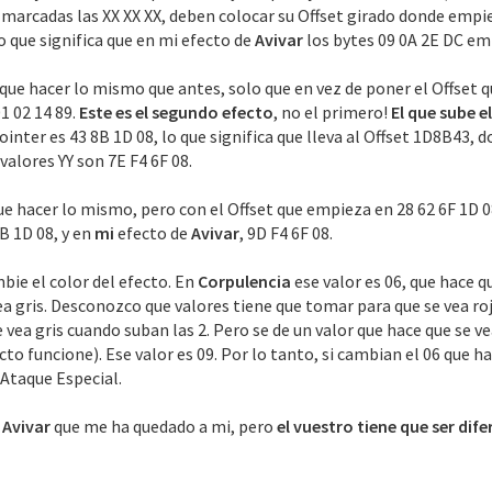
marcadas las XX XX XX, deben colocar su Offset girado donde empie
Lo que significa que en mi efecto de
Avivar
los bytes 09 0A 2E DC em
que hacer lo mismo que antes, solo que en vez de poner el Offset
1 02 14 89.
Este es el segundo efecto
, no el primero!
El que sube e
ointer es 43 8B 1D 08, lo que significa que lleva al Offset 1D8B43, d
valores YY son 7E F4 6F 08.
ue hacer lo mismo, pero con el Offset que empieza en 28 62 6F 1D 08,
B 1D 08, y en
mi
efecto de
Avivar
, 9D F4 6F 08.
mbie el color del efecto. En
Corpulencia
ese valor es 06, que hace qu
e vea gris. Desconozco que valores tiene que tomar para que se vea 
 vea gris cuando suban las 2. Pero se de un valor que hace que se vea
to funcione). Ese valor es 09. Por lo tanto, si cambian el 06 que hay
 Ataque Especial.
e
Avivar
que me ha quedado a mi, pero
el vuestro tiene que ser dif