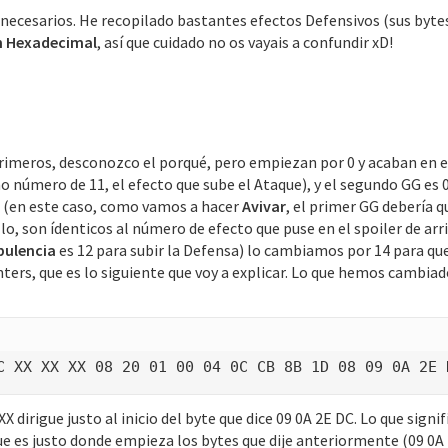
necesarios. He recopilado bastantes efectos Defensivos (sus bytes)
n Hexadecimal
, así que cuidado no os vayais a confundir xD!
imeros, desconozco el porqué, pero empiezan por 0 y acaban en el
imo número de 11, el efecto que sube el Ataque), y el segundo GG es
s (en este caso, como vamos a hacer
Avivar
, el primer GG debería q
lo, son ídenticos al número de efecto que puse en el spoiler de arrib
pulencia
es 12 para subir la Defensa) lo cambiamos por 14 para que
ers, que es lo siguiente que voy a explicar. Lo que hemos cambiado
C XX XX XX 08 20 01 00 04 0C CB 8B 1D 08 09 0A 2E 
 dirigue justo al inicio del byte que dice 09 0A 2E DC. Lo que signif
que es justo donde empieza los bytes que dije anteriormente (09 0A 