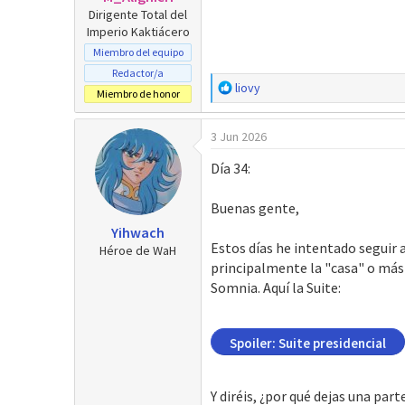
s
Dirigente Total del
:
Imperio Kaktiácero
Miembro del equipo
Redactor/a
R
liovy
Miembro de honor
e
a
3 Jun 2026
c
c
Día 34:
i
o
Buenas gente,
n
e
Yihwach
s
Estos días he intentado seguir 
Héroe de WaH
:
principalmente la "casa" o más 
Somnia. Aquí la Suite:
Spoiler:
Suite presidencial
Y diréis, ¿por qué dejas una par