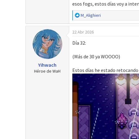
esos fogs, estos días voy a inte
R
M_Alighieri
e
a
22 Abr 2026
c
c
Día 32:
i
o
(Más de 30 ya WOOOO)
n
e
Yihwach
s
Estos días he estado retocando 
Héroe de WaH
: