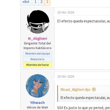
Ant
1
2
3
t
c
o
h
20 Abr 2026
r
a
d
El efecto queda espectacular, a
e
i
n
M_Alighieri
i
Dirigente Total del
c
Imperio Kaktiácero
i
Miembro del equipo
o
Redactor/a
Miembro de honor
20 Abr 2026
Micael_Alighieri dijo:
El efecto queda espectacular, au
Yihwach
Héroe de WaH
Síii! Es justo lo que yo pensé,