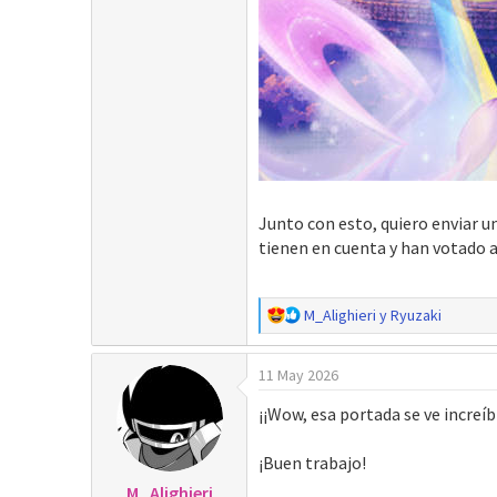
Junto con esto, quiero enviar 
tienen en cuenta y han votado a
R
M_Alighieri
y
Ryuzaki
e
a
11 May 2026
c
c
¡¡Wow, esa portada se ve increí
i
o
¡Buen trabajo!
n
e
M_Alighieri