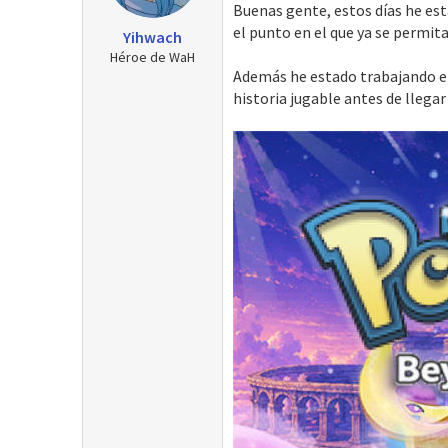
Buenas gente, estos días he es
n
e
el punto en el que ya se permita
Yihwach
s
Héroe de WaH
:
Además he estado trabajando en
historia jugable antes de llega