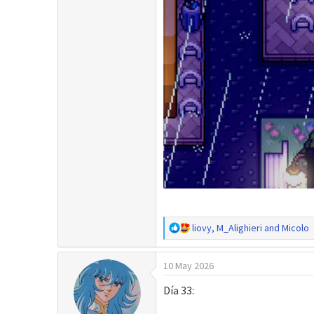
R
liovy
,
M_Alighieri
and
Micolo
e
a
10 May 2026
c
c
Día 33:
i
o