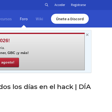
Acceder
Registrarse
ecursos
Foro
Wiki
Únete a Discord
026!
ía.
iner, GBC ¡y más!
e agosto!
s los días en el hack | DÍA