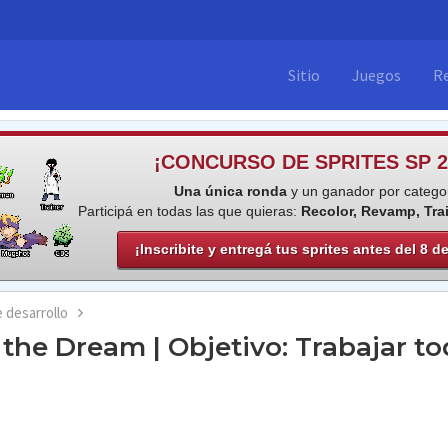
Sitio
Juegos
R
¡CONCURSO DE SPRITES SP 2
Una única ronda
y un ganador por categor
Participá en todas las que quieras:
Recolor, Revamp, Tra
¡Inscribite y entregá tus sprites antes del 8 d
e desarrollo
e Dream | Objetivo: Trabajar todo