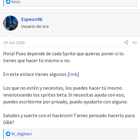
R
liovy
e
a
Espeon96
c
c
Usuario de oro
i
o
29 Jun 2026
#2
n
e
Hola! Pues depende de cada Sprite que quieras poner si lo
s
tienes que hacer tú mismo o no.
:
En este enlace tienes algunos [
link
]
Los que no estén y necesites, los puedes hacer tú mismo
revoloteando los sprites beta. Si necesitas ayuda con eso,
puedes escribirme por privado, puedo ayudarte con alguno.
Saludos y suerte con el hackrom! Tienes pensado hacerlo para
GBA?
R
M_Alighieri
e