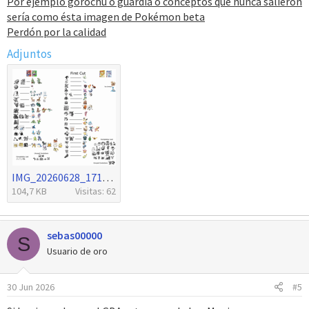
Por ejemplo gorochu o guardia o conceptos que nunca salieron
sería como ésta imagen de Pokémon beta
Perdón por la calidad
Adjuntos
IMG_20260628_171857.png
104,7 KB
Visitas: 62
sebas00000
S
Usuario de oro
30 Jun 2026
#5