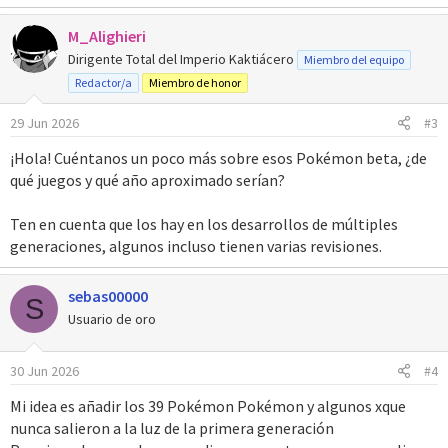
a
M_Alighieri
c
c
Dirigente Total del Imperio Kaktiácero
Miembro del equipo
i
Redactor/a
Miembro de honor
o
n
29 Jun 2026
#3
e
s
¡Hola! Cuéntanos un poco más sobre esos Pokémon beta, ¿de
:
qué juegos y qué año aproximado serían?
Ten en cuenta que los hay en los desarrollos de múltiples
generaciones, algunos incluso tienen varias revisiones.
sebas00000
S
Usuario de oro
30 Jun 2026
#4
Mi idea es añadir los 39 Pokémon Pokémon y algunos xque
nunca salieron a la luz de la primera generación