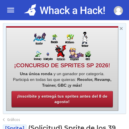
¡CONCURSO DE SPRITES SP 2026!
Una única ronda
y un ganador por categoría.
Participá en todas las que quieras:
Recolor, Revamp,
Trainer, GBC ¡y más!
¡Inscribite y entregá tus sprites antes del 8 de
agosto!
Gráficos
(Solicitud) Sprite de los 39
[Sprite]