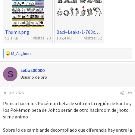
Thumn.png
Back-Leaks-1-768x397.png
91,1 KB
Visitas: 79
106,4 KB
Visitas: 52
R
M_Alighieri
e
a
sebas00000
c
S
c
Usuario de oro
i
o
30 Jun 2026
#9
n
e
Pienso hacer los Pokémon beta de sólo en la región de kanto y
s
los Pokémon beta de Johto serán de otro hackroom de jhoto
:
si me animo
Sobre lo de cambiar de decompilado que diferencia hay entre la