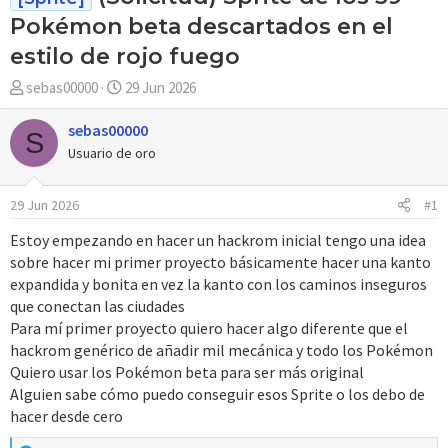
Pokémon beta descartados en el
estilo de rojo fuego
A
F
sebas00000
29 Jun 2026
u
e
t
c
sebas00000
S
o
h
Usuario de oro
r
a
d
29 Jun 2026
#1
e
i
Estoy empezando en hacer un hackrom inicial tengo una idea
n
sobre hacer mi primer proyecto básicamente hacer una kanto
i
expandida y bonita en vez la kanto con los caminos inseguros
c
que conectan las ciudades
i
Para mí primer proyecto quiero hacer algo diferente que el
o
hackrom genérico de añadir mil mecánica y todo los Pokémon
Quiero usar los Pokémon beta para ser más original
Alguien sabe cómo puedo conseguir esos Sprite o los debo de
hacer desde cero