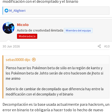
modificación con el decompilado y el binario
R
M_Alighieri
e
a
Micolo
c
c
Autista de creatividad ilimitada
Miembro del equipo
i
Moderador/a
o
n
30 Jun 2026
#10
e
s
:
sebas00000 dijo:
Pienso hacer los Pokémon beta de sólo en la región de kanto y
los Pokémon beta de Johto serán de otro hackroom de jhoto si
me animo
Sobre lo de cambiar de decompilado que diferencia hay entre la
modificación con el decompilado y el binario
Decompilación es la base usada actualmente para hackrom, un
error en binario te obligaría a hacer todo lo hecho de nuevo