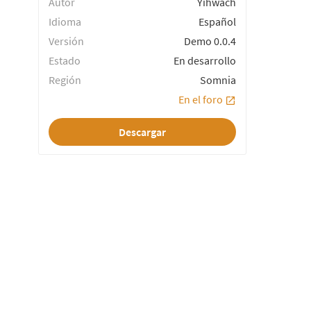
Autor
Yihwach
Idioma
Español
Versión
Demo 0.0.4
Estado
En desarrollo
Región
Somnia
En el foro
Descargar