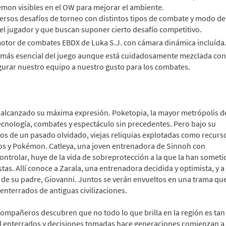
kemon visibles en el OW para mejorar el ambiente.
iversos desafíos de torneo con distintos tipos de combate y modo de
el jugador y que buscan suponer cierto desafío competitivo.
motor de combates EBDX de Luka S.J. con cámara dinámica incluída
o más esencial del juego aunque está cuidadosamente mezclada con
igurar nuestro equipo a nuestro gusto para los combates.
 alcanzado su máxima expresión. Poketopia, la mayor metrópolis d
cnología, combates y espectáculo sin precedentes. Pero bajo su
tos de un pasado olvidado, viejas reliquias explotadas como recurs
nos y Pokémon. Catleya, una joven entrenadora de Sinnoh con
ntrolar, huye de la vida de sobreprotección a la que la han someti
as. Allí conoce a Zarala, una entrenadora decidida y optimista, y a
o de su padre, Giovanni. Juntos se verán envueltos en una trama qu
enterrados de antiguas civilizaciones.
 compañeros descubren que no todo lo que brilla en la región es tan
al enterrados y decisiones tomadas hace generaciones comienzan a