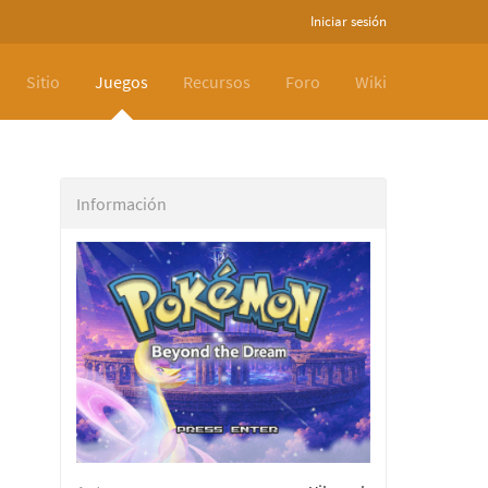
Iniciar sesión
Sitio
Juegos
Recursos
Foro
Wiki
Información