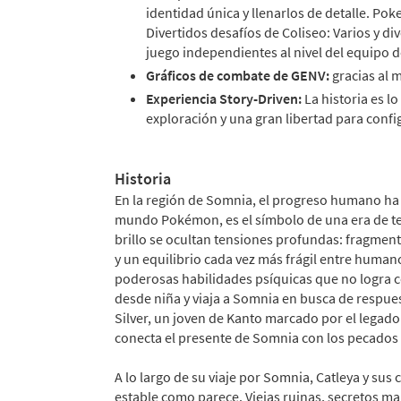
identidad única y llenarlos de detalle. Po
Divertidos desafíos de Coliseo: Varios y d
juego independientes al nivel del equipo d
Gráficos de combate de GENV:
gracias al 
Experiencia Story-Driven:
La historia es l
exploración y una gran libertad para conf
Historia
En la región de Somnia, el progreso humano ha
mundo Pokémon, es el símbolo de una era de te
brillo se ocultan tensiones profundas: fragmen
y un equilibrio cada vez más frágil entre huma
poderosas habilidades psíquicas que no logra co
desde niña y viaja a Somnia en busca de respuest
Silver, un joven de Kanto marcado por el legad
conecta el presente de Somnia con los pecados 
A lo largo de su viaje por Somnia, Catleya y sus
estable como parece. Viejas ruinas, secretos m