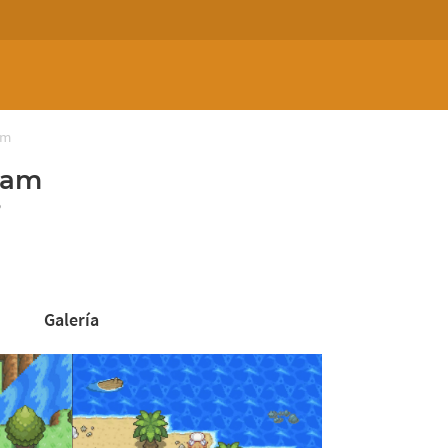
am
eam
?
Galería