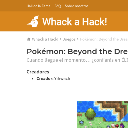
Hall de la Fama
FAQ
Sobre nosotros
Whack a Hack!
Juegos
Pokémon: Beyond the Dre
Pokémon: Beyond the Dr
Cuando llegue el momento… ¿confiarás en ÉL
Creadores
Creador:
Yihwach