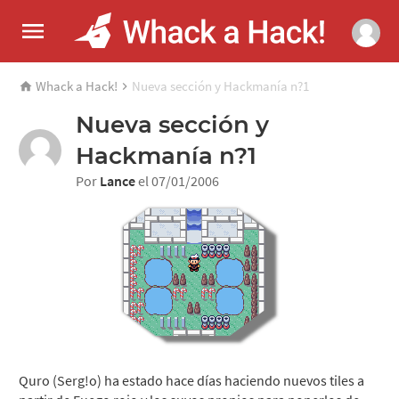
Whack a Hack!
Nueva sección y Hackmanía n?1
Nueva sección y
Hackmanía n?1
Por
Lance
el 07/01/2006
Quro (Serg!o) ha estado hace días haciendo nuevos tiles a