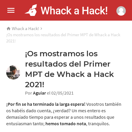
Whack a Hack!
¡Os mostramos los resultados del Primer MPT de Whack a Hack
2021!
¡Os mostramos los
resultados del Primer
MPT de Whack a Hack
2021!
Por
Aguiar
el 02/05/2021
¡Por fin se ha terminado la larga espera!
Vosotros también
os habéis dado cuenta, ¿verdad? Un mes entero es
demasiado tiempo para esperar a unos resultados que
entusiasman tanto;
hemos tomado nota
, tranquilos.