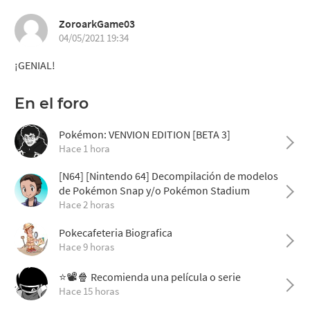
ZoroarkGame03
04/05/2021 19:34
¡GENIAL!
En el foro
Pokémon: VENVION EDITION [BETA 3]
Hace 1 hora
[N64] [Nintendo 64] Decompilación de modelos
de Pokémon Snap y/o Pokémon Stadium
Hace 2 horas
Pokecafeteria Biografica
Hace 9 horas
⭐📽️🍿 Recomienda una película o serie
Hace 15 horas